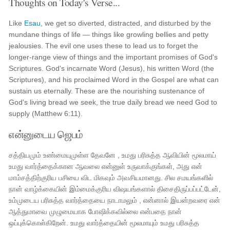
Thoughts on Today's Verse...
Like
Esau
, we get so diverted, distracted, and disturbed by the
mundane things of life — things like growling bellies and petty
jealousies. The evil one uses these to lead us to forget the
longer-range view of things and the important promises of God's
Scriptures. God's incarnate Word (Jesus), his written Word (the
Scriptures), and his proclaimed Word in the Gospel are what can
sustain us eternally. These are the nourishing sustenance of
God's living bread we seek, the true daily bread we need God to
supply (Matthew 6:11).
என்னுடைய ஜெபம்
சத்தியமும் உண்மையுமுள்ள தேவனே , உமது பரிசுத்த ஆவியின் மூலமாய்
உமது வார்த்தைக்கான ஆவலை என்னுள் உருவாக்குங்கள், அது என்
மாம்சத்திற்குரிய பசியை விட மிகவும் அவசியமானது. சில சமயங்களில்
நான் வாழ்க்கையின் இம்மைக்குரிய விஷயங்களால் திசைதிருப்பப்பட்டேன்,
உம்முடைய பரிசுத்த வார்த்தையை நாடாமலும் , என்னால் இயன்றவரை என்
ஆத்துமாவை முழுமையாக போஷிக்கவில்லை என்பதை நான்
ஒப்புக்கொள்கிறேன். உமது வார்த்தையின் மூலமாயும் உமது பரிசுத்த