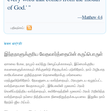
of God.' "
—
Matthew 4:4
பதிவுசெய்:
केवल अंग्रेज़ी
இந்தநாளுக்குரிய வேதவார்த்தையின் கருப்பொருள்
ஏசாவை போல, நாமும் வயிற்று பிழைப்புக்காகவும், இம்மைக்குரிய
கவலைகளுக்காகவும் சிக்குண்டு சிதறடிக்கப் படுகிறோம், நாம் அழியாத
காரியங்களை குறித்ததான தொலைநோக்கு பார்வையை
மறந்துவிடுகிறோம். தேவனுடைய வார்த்தையும், அவருடைய எழுதப்பட்ட
வார்த்தையான வேதாகமமும் , இயேசுவின் மூலமாய் அவர்
வெளிப்படுத்திய வார்த்தையும், சுவிசேஷத்தின் மூலமாய் அவர் அறிவித்த
வார்த்தையும் நம்மை நித்தியமாக நிலைநிறுத்தக்கூடியவை. இதுவே நாம்
தேடும் ஜீவ அப்பம்.