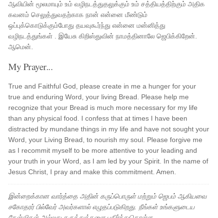
ஆவியின் மூலமாயும் உம் வழிநடத்துதலுக்கும் உம் சத்தியத்திற்கும் அதிக
கவனம் செலுத்துவதற்காக நான் என்னை மீண்டும்
ஒப்புக்கொடுக்கும்போது தயவுகூர்ந்து என்னை மன்னித்து
வழிநடத்துங்கள் . இயேசு கிறிஸ்துவின் நாமத்தினாலே ஜெபிக்கிறேன்.
ஆமென்.
My Prayer...
True and Faithful God, please create in me a hunger for your
true and enduring Word, your living Bread. Please help me
recognize that your Bread is much more necessary for my life
than any physical food. I confess that at times I have been
distracted by mundane things in my life and have not sought your
Word, your Living Bread, to nourish my soul. Please forgive me
as I recommit myself to be more attentive to your leading and
your truth in your Word, as I am led by your Spirit. In the name of
Jesus Christ, I pray and make this commitment. Amen.
இன்றைக்கான வார்த்தை அதின் கருப்பொருள் மற்றும் ஜெபம் ஆகியவை
சகோதரர் பில்வேர் அவர்களால் எழுதப்படுகிறது. நீங்கள் உங்களுடைய
கேள்விகள் அல்லது கருத்துக்களை பகிர்ந்துகொள்ள