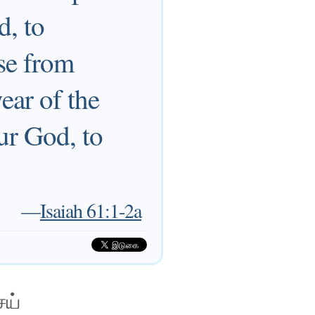
d, to
ase from
ear of the
ur God, to
—
Isaiah 61:1-2a
ெய்