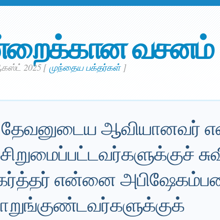
்றைக்கான வசனம்
கஸ்ட் 2025
[
முந்தைய பக்தர்கள்
]
ய தேவனுடைய ஆவியானவர் என
; சிறுமைப்பட்டவர்களுக்குச் 
 கர்த்தர் என்னை அபிஷேகம்ப
றுங்குண்டவர்களுக்குக்