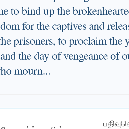
me to bind up the brokenhearte
dom for the captives and rele
the prisoners, to proclaim the y
r and the day of vengeance of o
who mourn...
பதிவுச