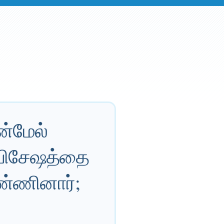
்மேல்
சுவிசேஷத்தை
ண்ணினார்;