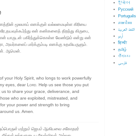
한국어
்
Русский
Português
ภาษาไทย
னத்தின் மூலமாய் எனக்குள் வல்லமையுள்ள கிரியை
اللغة العربية
ரே,தயவுக்கூர்ந்து என் கண்களைத் திறந்து கிருபை,
اُردو
ன் யாருடன் பகிர்ந்துக்கொள்ள வேண்டும் என்று என்
हिन्दी
ீரோ, அவர்களைப் பார்க்கும்படி எனக்கு உதவியருளும்.
தமிழ்
ேன். ஆமென்.
తెలుగు
فارسی
 your Holy Spirit, who longs to work powerfully
 my eyes, dear
Lord
. Help us see those you put
 us to share your grace, deliverance, and
those who are exploited, mistreated, and
for your power and strength to bring
 around us. Amen.
ப்பொருள் மற்றும் ஜெபம் ஆகியவை சகோதரர்
ு. நீங்கள் உங்களுடைய கேள்விகள் அல்லது