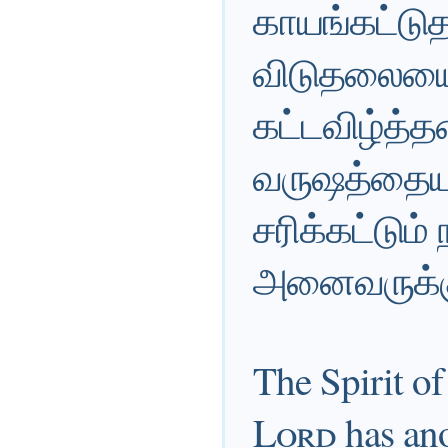
காயங்கட்டுத
விடுதலையையு
கட்டவிழ்த்த
வருஷத்தையு
சரிக்கட்டும்
அனைவருக்கும
The Spirit o
Lord
has ano