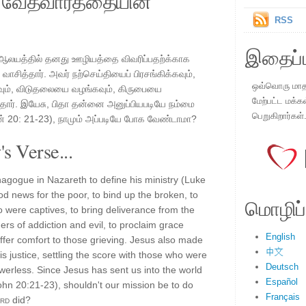
ய வேதவார்த்தையின்
RSS
இதைப்ப
 ஆலயத்தில் தனது ஊழியத்தை விவரிப்பதற்க்காக
 வாசித்தார். அவர் நற்செய்தியைப் பிரசங்கிக்கவும்,
ஒவ்வொரு மாதமு
ரவும், விடுதலையை வழங்கவும், கிருபையை
மேற்பட்ட மக்க
்தார். இயேசு, பிதா தன்னை அனுப்பியபடியே நம்மை
பெறுகிறார்கள்
ான் 20: 21-23), நாமும் அப்படியே போக வேண்டாமா?
s Verse...
agogue in Nazareth to define his ministry (Luke
d news for the poor, to bind up the broken, to
மொழிப்ப
were captives, to bring deliverance from the
ers of addiction and evil, to proclaim grace
English
ffer comfort to those grieving. Jesus also made
中文
s justice, settling the score with those who were
Deutsch
werless. Since Jesus has sent us into the world
Español
ohn 20:21-23), shouldn't our mission be to do
Français
rd
did?