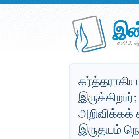
இன
சனி 2. ஆ
கர்த்தராகி
இருக்கிறார்
அறிவிக்கக்
இருதயம் நொ