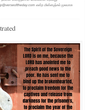
elp@verseoftheday.com என்ற மின்னஞ்சல் மூலமாக
trated