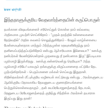
केवल अंग्रेज़ी
இந்தநாளுக்குரிய வேதவார்த்தையின் கருப்பொருள்
நமக்கான விஷயங்களைச் சரிசெய்துக் கொள்ள நாம் எவ்வளவு
அதிகமாக முயற்சி செய்கிறோம் - "முதல் தரத்தில் உள்ளவைகளை
தேடுவதில்" அதிக கவனம் செலுத்துகிறோம் - மேலும் வாழ்க்கையை
மேன்மையுள்ளதாக மாற்றும் அர்த்தமுள்ள உறவுகளிலிருந்து நாம்
தனிமைப்படுத்தப்படுகிறோம் என்பது ஆச்சரியமாக இல்லையா? ' உனக்கு
நண்பர்கள் வேண்டுமென்றால் முதலாவது நீ நண்பனாக இரு" இப்படியாக
பழமொழி இருக்கிறது . உனக்கு என்னவென்று தெரியுமா? அந்த
பழமொழி சரியே! யாவரும் தங்களுக்கு விருப்பமானதை மட்டுமே தேட
முற்படுகிறார்கள் - பெரும்பாலான மக்கள் செய்வது இதுதான்.
கிறிஸ்தவர்கள் மீட்புக்குரிய வழியைக் காட்டுவது என்பது , அவர்களுடைய
ஆவிக்குரிய பிதாவாகிய தேவனுடைய குணாதிசயங்களை
பெற்றுக்கொள்ளவதாகும் , தன் சுயபிரயோஜனத்தைத் தேடாமல்,
பிறனுடைய பிரயோஜனத்தைத் குறித்து சிந்திக்க அவர்கள் தயாராக
இருப்பது இது தான்!