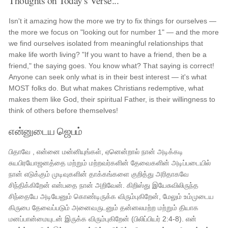
Thoughts on Today's Verse...
Isn't it amazing how the more we try to fix things for ourselves —
the more we focus on "looking out for number 1" — and the more
we find ourselves isolated from meaningful relationships that
make life worth living? "If you want to have a friend, then be a
friend," the saying goes. You know what? That saying is correct!
Anyone can seek only what is in their best interest — it's what
MOST folks do. But what makes Christians redemptive, what
makes them like God, their spiritual Father, is their willingness to
think of others before themselves!
என்னுடைய ஜெபம்
பிதாவே , என்னை மன்னியுங்கள், ஏனென்றால் நான் அடிக்கடி
சுயபிரயோஜனத்தை மற்றும் மற்றவர்களின் தேவைகளின் அடிப்படையில்
நான் எடுக்கும் முடிவுகளின் தாக்கங்களை குறித்து அரிதாகவே
சிந்திக்கிறேன் என்பதை நான் அறிவேன். கிறிஸ்து இயேசுவிலிருந்த
சிந்தையே அடியேனும் கொண்டிருக்க விரும்புகிறேன், மேலும் உம்முடைய
கிருபை தேவைப்படும் அனைவருடனும் தன்னலமற்ற மற்றும் தியாக
மனப்பான்மையுடன் இருக்க விரும்புகிறேன் (பிலிப்பியர் 2:4-8). என்