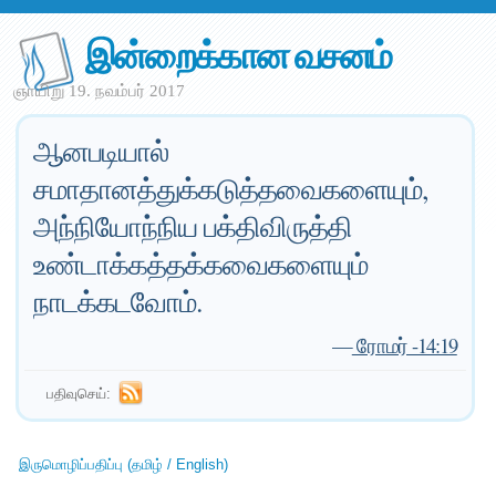
இன்றைக்கான வசனம்
ஞாயிறு 19. நவம்பர் 2017
ஆனபடியால்
சமாதானத்துக்கடுத்தவைகளையும்,
அந்நியோந்நிய பக்திவிருத்தி
உண்டாக்கத்தக்கவைகளையும்
நாடக்கடவோம்.
—
ரோமர் -14:19
பதிவுசெய்:
இருமொழிப்பதிப்பு (தமிழ் / English)