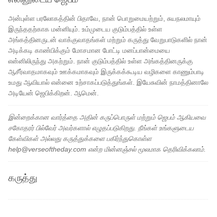
அன்புள்ள பரலோகத்தின் பிதாவே, நான் பொறுமையற்றும், சுயநலமாயும்
இருந்ததற்காக மன்னியும். உம்முடைய குடும்பத்தில் உள்ள
அங்கத்தினருடன் வாக்குவாதங்கள் மற்றும் கருத்து வேறுபாடுகளில் நான்
அடிக்கடி காண்பிக்கும் மோசமான போட்டி மனப்பான்மையை
என்னிலிருந்து அகற்றும். நான் குடும்பத்தில் உள்ள அங்கத்தினருக்கு
ஆசீர்வாதமாகவும் ஊக்கமாகவும் இருக்கக்கூடிய வழிகளை காணும்பாடி
உமது ஆவியால் என்னை உற்சாகப்படுத்துங்கள். இயேசுவின் நாமத்தினாலே
அடியேன் ஜெபிக்கிறன். ஆமென்.
இன்றைக்கான வார்த்தை அதின் கருப்பொருள் மற்றும் ஜெபம் ஆகியவை
சகோதரர் பில்வேர் அவர்களால் எழுதப்படுகிறது. நீங்கள் உங்களுடைய
கேள்விகள் அல்லது கருத்துக்களை பகிர்ந்துகொள்ள
help@verseoftheday.com என்ற மின்னஞ்சல் மூலமாக தெரிவிக்கலாம்.
கருத்து