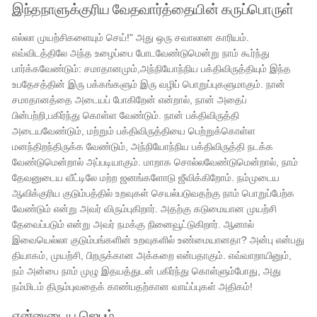
இந்தநாளுக்குரிய வேதவார்த்தையின் கருப்பொருள்
எல்லா முயற்சிகளையும் செய்!" அது ஒரு சவாலான காரியம்.
எவ்விடத்திலே அந்த உழைப்பை போடவேண்டுமென்று நாம் கூர்ந்து
பார்க்கவேண்டும்: சமாதானமும்,அந்நியோந்நிய பக்திவிருத்தியும் இந்த
உபதேசத்தின் இரு பக்கங்களும் இரு வழிப் பொறுப்புகளுமாகும். நான்
சமாதானத்தை அடையப் போகிறேன் என்றால், நான் அதைப்
பின்பற்றி,பகிர்ந்து கொள்ள வேண்டும். நான் பக்திவிருத்தி
அடையவேண்டும், மற்றும் பக்திவிருத்தியை பெற்றுக்கொள்ள
மனந்திறந்திருக்க வேண்டும், அந்நியோந்நிய பக்திவிருத்தி நடக்க
வேண்டுமென்றால் அப்படியாகும். மாறாக சொல்லவேண்டுமென்றால், நாம்
தேவனுடைய வீட்டிலே மற்ற ஜனங்களோடு ஜீவிக்கிறோம். நம்முடைய
ஆவிக்குரிய குடும்பத்தில் உறவுகள் செயல்படுவதற்கு நாம் பொறுப்பேற்க
வேண்டும் என்று அவர் விரும்புகிறார். அதற்கு கடுமையான முயற்சி
தேவைப்படும் என்று அவர் நமக்கு நினைவூட்டுகிறார். ஆனால்
இவையெல்லா குடும்பங்களின் உறவுகளில் உண்மையானதா? அன்பு என்பது
தியாகம், முயற்சி, பிறருக்கான அக்கறை என்பதாகும். எவ்வாறாயினும்,
நம் அன்பை நாம் முழு இதயத்துடன் பகிர்ந்து கொள்ளும்போது, ​​​​அது
நம்மிடம் திரும்புவதைக் காண்பதற்கான வாய்ப்புகள் அதிகம்!
என்னுடைய ஜெபம்