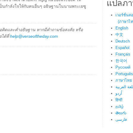
แปลภา
เป็นกำลังใจให้กับคนอื่นๆ อธิษฐานในนามพระเยซู
เวอร์ชั่น
(ภาษาไทย
English
็นข้อคิดและคำอธิษฐาน หากมีคำถามข้อสงสัย หรือ
中文
ได้ที่
help@verseoftheday.com
Deutsch
Español
Français
한국어
Русский
Português
ภาษาไทย
لغة العربية
اُردو
हिन्दी
தமிழ்
తెలుగు
فارسی