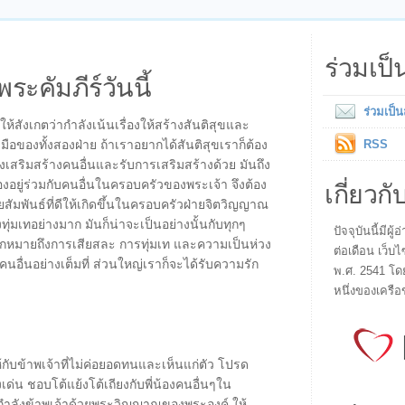
ร่วมเป
พระคัมภีร์วันนี้
ร่วมเป็
่ให้สังเกตว่ากำลังเน้นเรื่องให้สร้างสันติสุขและ
มือของทั้งสองฝ่าย ถ้าเราอยากได้สันติสุขเราก็ต้อง
RSS
องเสริมสร้างคนอื่นและรับการเสริมสร้างด้วย มันถึง
เกี่ยวกั
้องอยู่ร่วมกับคนอื่นในครอบครัวของพระเจ้า จึงต้อง
ัมพันธ์ที่ดีให้เกิดขึ้นในครอบครัวฝ่ายจิตวิญญาณ
ุ่มเทอย่างมาก มันก็น่าจะเป็นอย่างนั้นกับทุกๆ
ปัจจุบันนี้มี
รักหมายถึงการเสียสละ การทุ่มเท และความเป็นห่วง
ต่อเดือน เว็บไ
นอื่นอย่างเต็มที่ ส่วนใหญ่เราก็จะได้รับความรัก
พ.ศ. 2541 โด
หนึ่งของเครือ
บข้าพเจ้าที่ไม่ค่อยอดทนและเห็นแก่ตัว โปรด
งเด่น ชอบโต้แย้งโต้เถียงกับพี่น้องคนอื่นๆใน
ำลังข้าพเจ้าด้วยพระวิญญาณของพระองค์ ให้