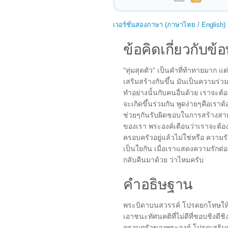
เวอร์ชั่นสองภาษา (ภาษาไทย / English)
ข้อคิดเกี่ยวกับข้อ
"ทุ่มสุดตัว" เป็นคำที่ท้าทายมาก แต
เสริมสร้างกันขึ้น มันเป็นความร่วม
ทำอย่างนั้นกับคนอื่นด้วย เราจะต้
จะเกิดขึ้นร่วมกัน พูดง่ายๆคือเราต
ช่วยๆกันรับผิดชอบในการสร้างสายส
ของเรา พระองค์เตือนว่าเราจะต้องท
ครอบครัวอยู่แล้วไม่ใช่หรือ ความ
เป็นใยกัน เมื่อเราแสดงความรักต่อค
กลับคืนมาด้วย ว่าไหมครับ
คำอธิษฐาน
พระบิดาบนสวรรค์ โปรดยกโทษให้กั
เอาชนะทัศนคติที่ไม่ดีที่ชอบชิงดีชิ
ครอบครัวของพระองค์ โปรดเสริมก