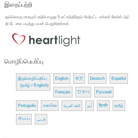
இதைப்பற்றி
ஒவ்வொரு மாதமும் தற்பொழுது 5 லட்சத்திற்கும் மேற்பட்ட மக்கள் வேர்ஸ் ஆப்
தி டே வை படித்து பயன் பெறுகிறார்கள்.
மொழிப்பெயர்ப்பு
இருமொழிப்பதிப்பு:
English
中文
Deutsch
Español
(தமிழ் / English)
Français
한국어
Русский
Português
ภาษาไทย
اللغة العربية
اُردو
हिन्दी
தமிழ்
తెలుగు
فارسی