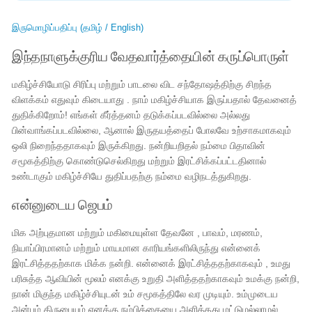
இருமொழிப்பதிப்பு (தமிழ் / English)
இந்தநாளுக்குரிய வேதவார்த்தையின் கருப்பொருள்
மகிழ்ச்சியோடு சிரிப்பு மற்றும் பாடலை விட சந்தோஷத்திற்கு சிறந்த
விளக்கம் எதுவும் கிடையாது . நாம் மகிழ்ச்சியாக இருப்பதால் தேவனைத்
துதிக்கிறோம்! எங்கள் கீர்த்தனம் தடுக்கப்படவில்லை அல்லது
பின்வாங்கப்படவில்லை, ஆனால் இருதயத்தைப் போலவே உற்சாகமாகவும்
ஒலி நிறைந்ததாகவும் இருக்கிறது. நன்றியறிதல் நம்மை பிதாவின்
சமூகத்திற்கு கொண்டுசெல்கிறது மற்றும் இரட்சிக்கப்பட்டதினால்
உண்டாகும் மகிழ்ச்சியே துதிப்பதற்கு நம்மை வழிநடத்துகிறது.
என்னுடைய ஜெபம்
மிக அற்புதமான மற்றும் மகிமையுள்ள தேவனே , பாவம், மரணம்,
நியாப்பிரமானம் மற்றும் மாயமான காரியங்களிலிருந்து என்னைக்
இரட்சித்ததற்காக மிக்க நன்றி. என்னைக் இரட்சித்ததற்காகவும் , உமது
பரிசுத்த ஆவியின் மூலம் எனக்கு உறுதி அளித்ததற்காகவும் உமக்கு நன்றி,
நான் மிகுந்த மகிழ்ச்சியுடன் உம் சமூகத்திலே வர முடியும். உம்முடைய
அன்பும் கிருபையும் எனக்கு நம்பிக்கையை அளித்தது மட்டுமல்லாமல்,