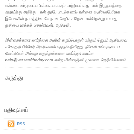
என்னை உம்முடைய பிள்ளையாகவும் மாற்றியுள்ளது. என் இருதயத்தை
ஆராய்ந்து அறிந்து , என் துதிப் பாடல்களால் என்னை ஆசீர்வதிப்பீராக .
இயேசுவின் நாமத்தினாலே நான் ஜெபிக்கிறேன், என்றென்றும் உமது
துதியை உரக்கச் சொல்வேன். ஆமென்.
இன்றைக்கான வார்த்தை அதின் கருப்பொருள் மற்றும் ஜெபம் ஆகியவை
சகோதரர் பில்வேர் அவர்களால் எழுதப்படுகிறது. நீங்கள் உங்களுடைய
கேள்விகள் அல்லது கருத்துக்களை பகிர்ந்துகொள்ள
help@verseoftheday.com என்ற மின்னஞ்சல் மூலமாக தெரிவிக்கலாம்.
கருத்து
பதிவுசெய்
RSS