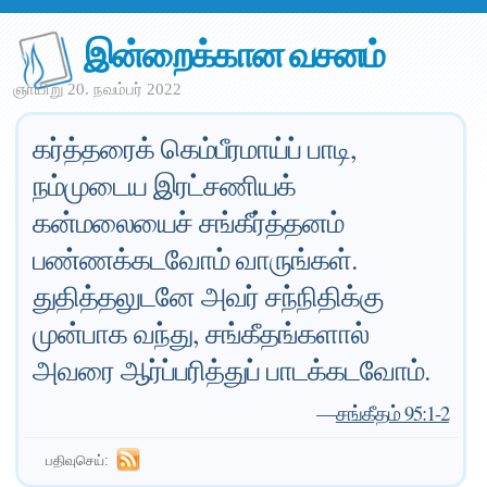
இன்றைக்கான வசனம்
ஞாயிறு 20. நவம்பர் 2022
கர்த்தரைக் கெம்பீரமாய்ப் பாடி,
நம்முடைய இரட்சணியக்
கன்மலையைச் சங்கீர்த்தனம்
பண்ணக்கடவோம் வாருங்கள்.
துதித்தலுடனே அவர் சந்நிதிக்கு
முன்பாக வந்து, சங்கீதங்களால்
அவரை ஆர்ப்பரித்துப் பாடக்கடவோம்.
—
சங்கீதம் 95:1-2
பதிவுசெய்: