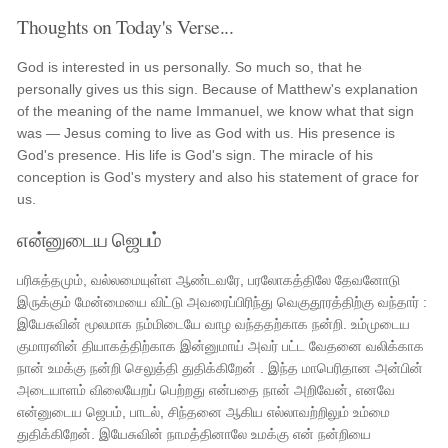
Thoughts on Today's Verse...
God is interested in us personally. So much so, that he
personally gives us this sign. Because of Matthew's explanation
of the meaning of the name Immanuel, we know what that sign
was — Jesus coming to live as God with us. His presence is
God's presence. His life is God's sign. The miracle of his
conception is God's mystery and also his statement of grace for
us.
என்னுடைய ஜெபம்
பரிசுத்தமும், வல்லமையுள்ள ஆண்டவரே, பரலோகத்திலே தேவனோடு
இருக்கும் மேன்மையை விட்டு அவரைப்பிரிந்து வெகுதூரத்திற்கு வந்தார் :
இயேசுவின் மூலமாக நம்மிடையே வாழ வந்ததற்காக நன்றி. உம்முடைய
குமாரனின் தியாகத்திற்காக இன்னுமாய் அவர் பட்ட வேதனை வலிக்காக
நான் உமக்கு நன்றி செலுத்தி துதிக்கிறேன் . இந்த மாபெரிதான அன்பின்
அடையாளம் விலையேறப் பெற்றது என்பதை நான் அறிவேன், எனவே
என்னுடைய ஜெபம், பாடல், சிந்தனை ஆகிய எல்லாவற்றிலும் உம்மை
துதிக்கிறேன். இயேசுவின் நாமத்தினாலே உமக்கு என் நன்றியை