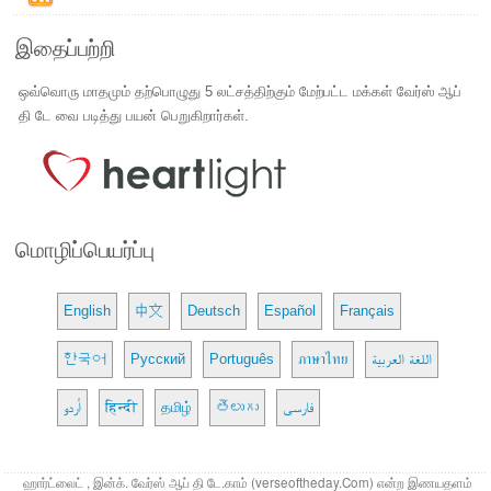
இதைப்பற்றி
ஒவ்வொரு மாதமும் தற்பொழுது 5 லட்சத்திற்கும் மேற்பட்ட மக்கள் வேர்ஸ் ஆப்
தி டே வை படித்து பயன் பெறுகிறார்கள்.
மொழிப்பெயர்ப்பு
English
中文
Deutsch
Español
Français
한국어
Русский
Português
ภาษาไทย
اللغة العربية
اُردو
हिन्दी
தமிழ்
తెలుగు
فارسی
ஹார்ட்லைட் , இன்க். வேர்ஸ் ஆப் தி டே.காம் (verseoftheday.Com) என்ற இணயதளம்