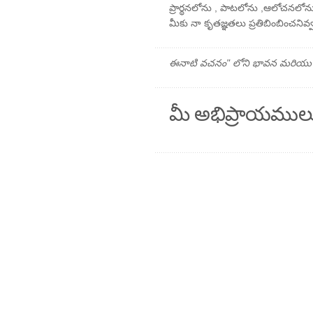
ప్రార్థనలోను , పాటలోను ,ఆలోచనలో
మీకు నా కృతజ్ఞతలు ప్రతిబింబించనివ్
ఈనాటి వచనం" లోని భావన మరియు ప్రార
మీ అభిప్రాయముల