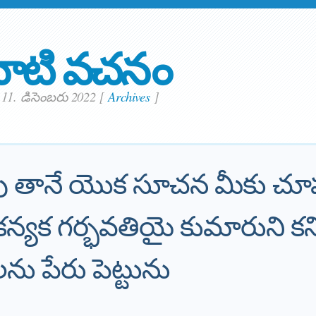
ాటి వచనం
11. డిసెంబరు 2022
[
Archives
]
భువు తానే యొక సూచన మీకు చూ
కన్యక గర్భవతియై కుమారుని కన
ు పేరు పెట్టును