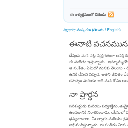
ఈ కార్యక్రమంలో చేరండి:
ద్విభాషా సంస్కరణ (తెలుగు / English)
ఈనాటి వచనమును
దేవుడు మన పట్ల వ్యక్తిగతంగా ఆసక్తి
ఈ సంకేతం ఇస్తున్నాడు . ఇమ్మాన్యుయే
ఆ సంకేతం ఏమిటో మనకు తెలుసు - యే
ఉనికి దేవుని సన్నిధి. అతని జీవితం 
రహస్యం మరియు అది మన కోసం ఆయ
నా ప్రార్థన
పరిశుద్ధుడు మరియు సర్వశక్తిమంతుడైన
ఉండటానికి నిరాకరించాడు: యేసులో 
ధన్యవాదాలు. మీ త్యాగం మరియు శ్
అభినందిస్తున్నాను. ఈ సంకేతం మీకు