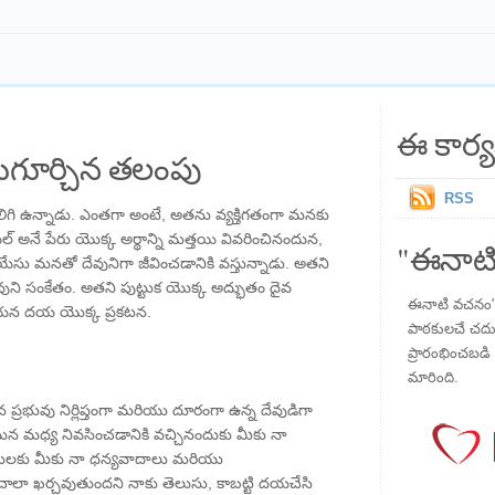
ఈ కార్య
గూర్చిన తలంపు
RSS
 కలిగి ఉన్నాడు. ఎంతగా అంటే, అతను వ్యక్తిగతంగా మనకు
ల్ అనే పేరు యొక్క అర్థాన్ని మత్తయి వివరించినందున,
"ఈనాటి
సు మనతో దేవునిగా జీవించడానికి వస్తున్నాడు. అతని
దేవుని సంకేతం. అతని పుట్టుక యొక్క అద్భుతం దైవ
ఈనాటి వచనం" ప
న దయ యొక్క ప్రకటన.
పాఠకులచే చదువు
ప్రారంభించబడి ,
మారింది.
 ప్రభువు నిర్లిప్తంగా మరియు దూరంగా ఉన్న దేవుడిగా
మన మధ్య నివసించడానికి వచ్చినందుకు మీకు నా
రమలకు మీకు నా ధన్యవాదాలు మరియు
 చాలా ఖర్చవుతుందని నాకు తెలుసు, కాబట్టి దయచేసి