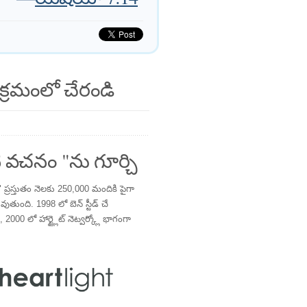
క్రమంలో చేరండి
 వచనం "ను గూర్చి
్రస్తుతం నెలకు 250,000 మందికి పైగా
తుంది. 1998 లో బెన్ స్టీడ్ చే
 2000 లో హార్ట్లైట్ నెట్వర్క్లో భాగంగా