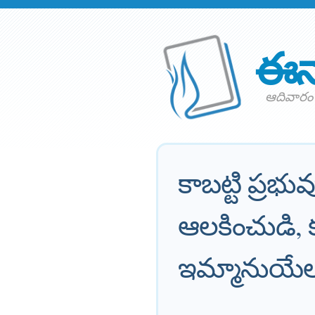
ఈన
ఆదివారం 
కాబట్టి ప్ర
ఆలకించుడి, 
ఇమ్మానుయేలన