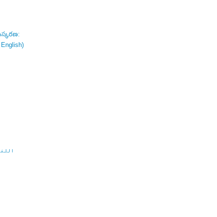
ంస్కరణ:
 English)
اللغة