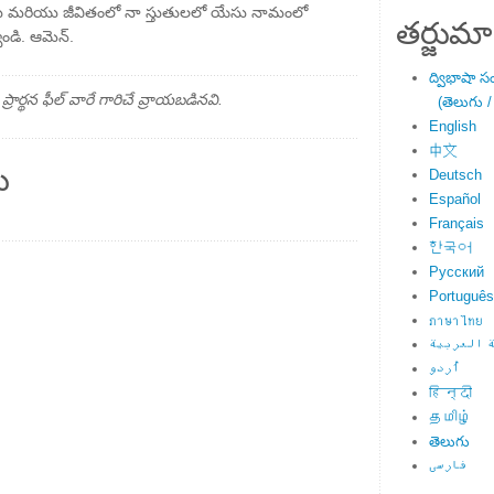
ను మరియు జీవితంలో నా స్తుతులలో యేసు నామంలో
తర్జుమా
వండి. ఆమెన్.
ద్విభాషా స
్థన ఫీల్ వారే గారిచే వ్రాయబడినవి.
(తెలుగు /
English
中文
ు
Deutsch
Español
Français
한국어
Русский
Português
ภาษาไทย
 العربية
اُردو
हिन्दी
தமிழ்
తెలుగు
فارسی