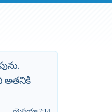
పును.
ి అతనికి
—
యెషయా 7:14