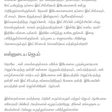
கேட்டிலிருந்து நம்மை இரட்சிக்கிறவர் இயேசுவானார் என்று
அறிந்துகொள்ளுங்கள். தேவன் இயேசுவானவரை நம்மை இரட்சிக்கவும்,
மீட்கவும், நிலை நிறுத்தவும் இன்னுமாய் ஆசீர்வதிக்கவும்
இவ்வுலகத்திற்கு அனுப்பினார். அந்த இரட்சிப்பின் மகிழ்ச்சியில் பங்கு
கொள்ளுங்கள். காலம் தாழ்த்தாதிருங்கள் ! இன்றே இரட்சண்ய நாள்!
இதிலே பங்கடையுங்கள். இதிலே மகிழ்ந்து களிகூறுங்கள். இதை
பகிர்ந்துக்கொள்ளுங்கள். நம்முடைய ராஜாவாகிய கிறிஸ்து
அனைவருக்கும் இரட்சிப்பைக் கொண்டுவர வந்திருக்கிறார்!
என்னுடைய ஜெபம்
பிதாவே , என் பாவங்களுக்காக மரிக்க இயேசுவை முதல்முறையாக
அனுப்பியதற்கு நன்றி! என்னை ஆறுதல்படுத்தவும், பலப்படுத்தவும், என்
வாழ்க்கையில் பாடுபடவும் இயேசுவை என் இதயத்தில் அனுப்பியதற்கு
நன்றி! என் இரட்சிப்புக்கு எல்லாவற்றிற்கும் மேலாக நன்றி. இயேசுவின்
நாமத்தில் நான் ஜெபிக்கிறேன். ஆமென்.
இன்றைக்கான வார்த்தை அதின் கருப்பொருள் மற்றும் ஜெபம் ஆகியவை
சகோதரர் பில்வேர் அவர்களால் எழுதப்படுகிறது. நீங்கள் உங்களுடைய
கேள்விகள் அல்லது கருத்துக்களை பகிர்ந்துகொள்ள