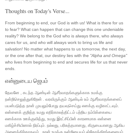
Thoughts on Today's Verse...
From beginning to end, our God is with us! What is there for us
to fear? What can happen that can change this one undeniable
reality? We belong to the God who is always there, who always
cares for us, and who will always work to bring us life and
salvation! No matter what happens to us tomorrow, the next day,
or the one after that, our destiny lies with the
"Alpha and Omega"
who lives from beginning to end and secures life for us that never
ends.
என்னுடைய ஜெபம்
தேவனே , கடந்த ஆண்டின் ஆசீர்வாதங்களுக்காக உமக்கு
நன்றிசெலுத்துகிறேன் . வரவிருக்கும் ஆண்டில் உம் ஆசீர்வாதங்களைப்
பயன்படுத்த நான் முயலும்போது தயவுசெய்து எனக்கு வழிகாட்டவும்.
என்னைக் குறித்த உமது எதிர்காலத்திட்டம் பற்றிய நம்பிக்கையை
எனக்காக ஊக்குவித்து, உமது இரட்சிப்பின் காரணமாக என்னை
மகிழ்ச்சியினால் நிரப்பும். நல்லது, பரிசுத்தமானது, கிருபையானது ஆகிய
அனைத்திற்காகவும் , நான் உமக்கு நன்றியையும் ஸ்தோத்திரங்களையும்