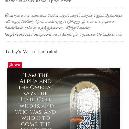
matter. In Jesus' name, I pray. Amen.
இன்றைக்கான வார்த்தை அதின் கருப்பொருள் மற்றும் ஜெபம் ஆகியவை
சகோதரர் பில்வேர் அவர்களால் எழுதப்படுகிறது. நீங்கள் உங்களுடைய
கேள்விகள் அல்லது கருத்துக்களை பகிர்ந்துகொள்ள
help@verseoftheday.com என்ற மின்னஞ்சல் மூலமாக தெரிவிக்கலாம்.
Today's Verse Illustrated
Save