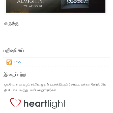
கருத்து
பதிவுசெய்
RSS
இதைப்பற்றி
ஒவ்வொரு மாதமும் தற்பொழுது 5 லட்சத்திற்கும் மேற்பட்ட மக்கள் வேர்ஸ் ஆப்
தி டே வை படித்து பயன் பெறுகிறார்கள்.