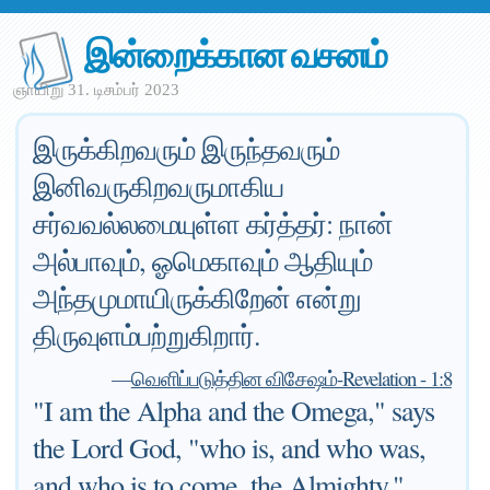
இன்றைக்கான வசனம்
ஞாயிறு 31. டிசம்பர் 2023
இருக்கிறவரும் இருந்தவரும்
இனிவருகிறவருமாகிய
சர்வவல்லமையுள்ள கர்த்தர்: நான்
அல்பாவும், ஓமெகாவும் ஆதியும்
அந்தமுமாயிருக்கிறேன் என்று
திருவுளம்பற்றுகிறார்.
—
வெளிப்படுத்தின விசேஷம்-Revelation - 1:8
"I am the Alpha and the Omega," says
the Lord God, "who is, and who was,
and who is to come, the Almighty."