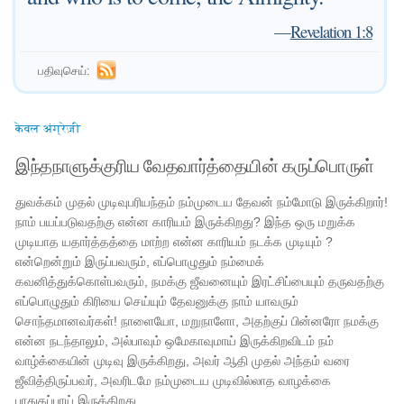
—
Revelation 1:8
பதிவுசெய்:
केवल अंग्रेज़ी
இந்தநாளுக்குரிய வேதவார்த்தையின் கருப்பொருள்
துவக்கம் முதல் முடிவுபரியந்தம் நம்முடைய தேவன் நம்மோடு இருக்கிறார்!
நாம் பயப்படுவதற்கு என்ன காரியம் இருக்கிறது? இந்த ஒரு மறுக்க
முடியாத யதார்த்தத்தை மாற்ற என்ன காரியம் நடக்க முடியும் ?
என்றென்றும் இருப்பவரும், எப்பொழுதும் நம்மைக்
கவனித்துக்கொள்பவரும், நமக்கு ஜீவனையும் இரட்சிப்பையும் தருவதற்கு
எப்பொழுதும் கிரியை செய்யும் தேவனுக்கு நாம் யாவரும்
சொந்தமானவர்கள்! நாளையோ, மறுநாளோ, அதற்குப் பின்னரோ நமக்கு
என்ன நடந்தாலும், அல்பாவும் ஒமேகாவுமாய் இருக்கிறவிடம் நம்
வாழ்க்கையின் முடிவு இருக்கிறது, அவர் ஆதி முதல் அந்தம் வரை
ஜீவித்திருப்பவர், அவரிடமே நம்முடைய முடிவில்லாத வாழக்கை
பாதுகப்பாய் இருக்கிறது .