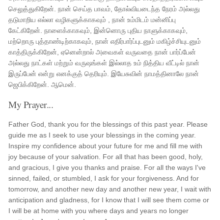
செலுத்துகிறேன். நான் செய்த பாவம், தோல்வியடைந்த நேரம் அல்லது
தடுமாறிய எல்லா வழிகளுக்காகவும் , நான் உம்மிடம் மன்னிப்பு
கேட்கிறேன். நாளைக்காகவும், இன்னொரு புதிய நாளுக்காகவும்,
மற்றொரு புத்தாண்டிற்காகவும், நான் எதிர்பார்ப்புடனும் மகிழ்ச்சியுடனும்
காத்திருக்கிறேன், ஏனென்றால் அவைகள் வருவதை நான் பார்ப்பேன்
அல்லது நாட்கள் மற்றும் வருஷங்கள் இல்லாத உம் நித்திய வீட்டில் நான்
இருப்பேன் என்று எனக்குத் தெரியும். இயேசுவின் நாமத்தினாலே நான்
ஜெபிக்கிறேன். ஆமென்.
My Prayer...
Father God, thank you for the blessings of this past year. Please
guide me as I seek to use your blessings in the coming year.
Inspire my confidence about your future for me and fill me with
joy because of your salvation. For all that has been good, holy,
and gracious, I give you thanks and praise. For all the ways I've
sinned, failed, or stumbled, I ask for your forgiveness. And for
tomorrow, and another new day and another new year, I wait with
anticipation and gladness, for I know that I will see them come or
I will be at home with you where days and years no longer