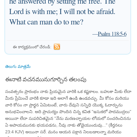
he answered by setting me free. The
Lord is with me; I will not be afraid.
What can man do to me?
—
Psalm 118:5-6
ఈ కార్యక్రమంలో చేరండి:
తెలుగు మాత్రమే
ఈనాటి వచనమునుగూర్చిన తలంపు
సంవత్సరం ప్రారంభం నాకు ప్రియమైన వారికి ఒక కష్టకాలం. బహుశా మీకు లేదా
మీరు ప్రేమించే వారికి కూడా ఇది అలాగే ఉండి ఉండవచ్చు. మీ కోసం మరియు
వారి కోసం నా ప్రార్థన ఏమిటంటే, వారు దేవుని సన్నిధి యొక్క ఓదార్పును
అనుభవించాలని. అది ప్రాచుర్యం పొందిన చిన్న కవిత "ఇసుకలో పాదముద్రలు"
అయినా లేదా సుపరిచితమైన "నేను మరణచ్ఛాయల లోయలో సంచరించినను
ఏ అపాయమునకు భయపడను, నీవు నాకు తోడైయుందువు..." (కీర్తనలు
23:4 KJV) అయినా సరే. మనం ఆయన పక్షాన నిలబడాలన్నా మరియు