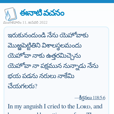
ఈనాటి వచనం
మంగళవారం 11. జనవరి 2022
ఇరుకునందుండి నేను యెహోవాకు
మొఱ్ఱపెట్టితిని విశాలస్థలమందు
యెహోవా నాకు ఉత్తరమిచ్చెను
యెహోవా నా పక్షమున నున్నాడు నేను
భయ పడను నరులు నాకేమి
చేయగలరు?
—
కీర్తనలు 118:5-6
In my anguish I cried to the
Lord
, and