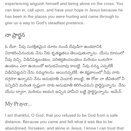
experiencing anguish himself and being alone on the cross. You
can lean in, call upon, and have your hope in Jesus because he
has been in the places you were hurting and came through to
give us a way to God's steadfast presence.
నా ప్రార్థన
ఓ దేవా, నీవు సురక్షితమైన దూరం నుండి దేవుడిగా ఉండటానికి
నిరాకరించినందుకు నేను నీకు కృతజ్ఞతలు తెలుపుతున్నాను. యేసు రూపంలో
నీవు వచ్చి, విడిచిపెట్టబడటం, పరిత్యజించబడటం మరియు ఒంటరిగా
ఉండటం ఎలా ఉంటుందో అనుభవించావు కాబట్టి, నీవు నన్ను ఎప్పటికీ
విడిచిపెట్టవని నేను నమ్మగలను. అయినప్పటికీ, ఈ కష్టకాలంలో నీవు నాకు
దగ్గరగా ఉన్నావని నేను అనుభూతి చెందాలి కాబట్టి, ఈ రోజు నా జీవితంలో నీ
సన్నిధిని మరింత స్పష్టంగా నాకు అనుభూతి కలిగించమని ప్రార్థిస్తున్నాను. నేను
యేసు ద్వారా, మరియు ఆయన ఇచ్చిన హామీని బట్టి ప్రార్థిస్తున్నాను. ఆమేన్.
My Prayer...
I am thankful, O God, that you refused to be God from a safe
distance. Because you came and felt what it was like to be
abandoned, forsaken, and alone in Jesus, I know I can trust that