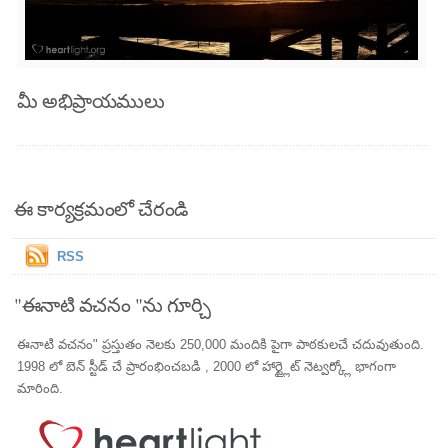
మీ అభిప్రాయములు
ఈ కార్యక్రమంలో చేరండి
RSS
"ఈనాటి వచనం "ను గూర్చి
ఈనాటి వచనం" ప్రస్తుతం నెలకు 250,000 మందికి పైగా పాఠకులచే చదువుతుంది.
1998 లో బెన్ స్టీడ్ చే ప్రారంభించబడి , 2000 లో హార్ట్లైట్ నెట్వర్క్లో భాగంగా
మారింది.