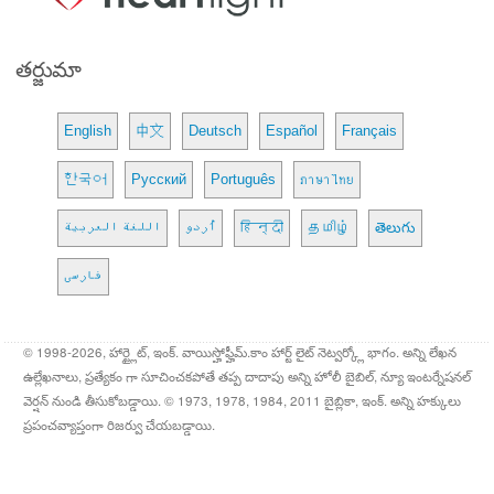
తర్జుమా
English
中文
Deutsch
Español
Français
한국어
Русский
Português
ภาษาไทย
اللغة العربية
اُردو
हिन्दी
தமிழ்
తెలుగు
فارسی
© 1998-2026, హార్ట్లైట్, ఇంక్. వాయిస్హోఫ్హీమ్.కాం హార్ట్ లైట్ నెట్వర్క్లో భాగం. అన్ని లేఖన
ఉల్లేఖనాలు, ప్రత్యేకం గా సూచించకపోతే తప్ప దాదాపు అన్ని హోలీ బైబిల్, న్యూ ఇంటర్నేషనల్
వెర్షన్ నుండి తీసుకోబడ్డాయి. © 1973, 1978, 1984, 2011 బైబ్లికా, ఇంక్. అన్ని హక్కులు
ప్రపంచవ్యాప్తంగా రిజర్వు చేయబడ్డాయి.