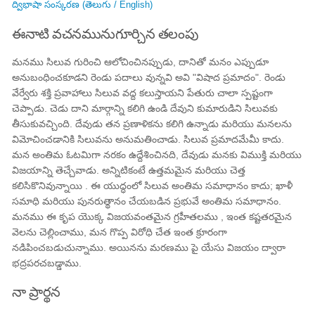
ద్విభాషా సంస్కరణ (తెలుగు / English)
ఈనాటి వచనమునుగూర్చిన తలంపు
మనము సిలువ గురించి ఆలోచించినప్పుడు, దానితో మనం ఎప్పుడూ
అనుబంధించకూడని రెండు పదాలు వున్నవి అవి "విషాద ప్రమాదం". రెండు
వేర్వేరు శక్తి ప్రవాహాలు సిలువ వద్ద కలుస్తాయని పేతురు చాలా స్పష్టంగా
చెప్పాడు. చెడు దాని మార్గాన్ని కలిగి ఉండి దేవుని కుమారుడిని సిలువకు
తీసుకువచ్చింది. దేవుడు తన ప్రణాళికను కలిగి ఉన్నాడు మరియు మనలను
విమోచించడానికి సిలువను అనుమతించాడు. సిలువ ప్రమాదమేమీ కాదు.
మన అంతిమ ఓటమిగా నరకం ఉద్దేశించినది, దేవుడు మనకు విముక్తి మరియు
విజయాన్ని తెచ్చేవాడు. అన్నిటికంటే ఉత్తమమైన మరియు చెత్త
కలిసికొనివున్నాయి . ఈ యుద్ధంలో సిలువ అంతిమ సమాధానం కాదు; ఖాళీ
సమాధి మరియు పునరుత్థానం చేయబడిన ప్రభువే అంతిమ సమాధానం.
మనము ఈ కృప యొక్క విజయవంతమైన గ్రహీతలము , ఇంత కష్టతరమైన
వెలను చెల్లించాము, మన గొప్ప విరోధి చేత ఇంత క్రూరంగా
నడిపించబడుచున్నాము. అయినను మరణము పై యేసు విజయం ద్వారా
భద్రపరచబడ్డాము.
నా ప్రార్థన