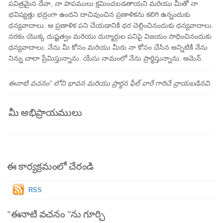
పవిత్రమైన దేవా, నా పాపములు క్షమించబడతాయని మరియు మీతో నా
భవిష్యత్తు భద్రంగా ఉందని దాచివుంచిన ప్రణాళికను కలిగి ఉన్నందుకు
ధన్యవాదాలు. ఆ ప్రణాళిక పని చేయడానికి ధర చెల్లించినందుకు ధన్యవాదాలు.
నరకం యొక్క దుష్టత్వం మరియు దుర్మార్గుల పనిపై విజయం సాధించినందుకు
ధన్యవాదాలు. నేను మీ కోసం మరియు మీరు నా కోసం చేసిన అన్నిటికీ నేను
నిన్ను చాలా ప్రేమిస్తున్నాను. యేసు నామంలో నేను ప్రార్థిస్తున్నాను. ఆమెన్.
ఈనాటి వచనం" లోని భావన మరియు ప్రార్థన ఫీల్ వారే గారిచే వ్రాయబడినవి.
మీ అభిప్రాయములు
ఈ కార్యక్రమంలో చేరండి
RSS
"ఈనాటి వచనం "ను గూర్చి