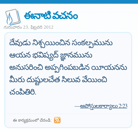
ఈనాటి వచనం
గురువారం 23. ఫిబ్రవరి 2012
దేవుడు నిశ్చయించిన సంకల్పమును
ఆయన భవిష్యద్‌ జ్ఞానమును
అనుసరించి అప్పగింపబడిన యీయనను
మీరు దుష్టులచేత సిలువ వేయించి
చంపితిరి.
—
అపోస్తులకార్యాలు 2:23
ఈ కార్యక్రమంలో చేరండి: