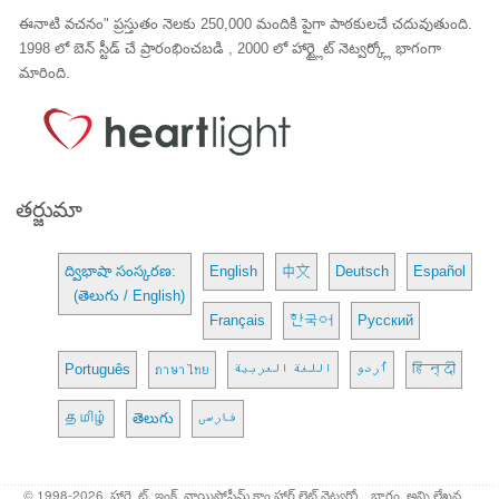
ఈనాటి వచనం" ప్రస్తుతం నెలకు 250,000 మందికి పైగా పాఠకులచే చదువుతుంది.
1998 లో బెన్ స్టీడ్ చే ప్రారంభించబడి , 2000 లో హార్ట్లైట్ నెట్వర్క్లో భాగంగా
మారింది.
తర్జుమా
ద్విభాషా సంస్కరణ:
English
中文
Deutsch
Español
(తెలుగు / English)
Français
한국어
Русский
Português
ภาษาไทย
اللغة العربية
اُردو
हिन्दी
தமிழ்
తెలుగు
فارسی
© 1998-2026, హార్ట్లైట్, ఇంక్. వాయిస్హోఫ్హీమ్.కాం హార్ట్ లైట్ నెట్వర్క్లో భాగం. అన్ని లేఖన