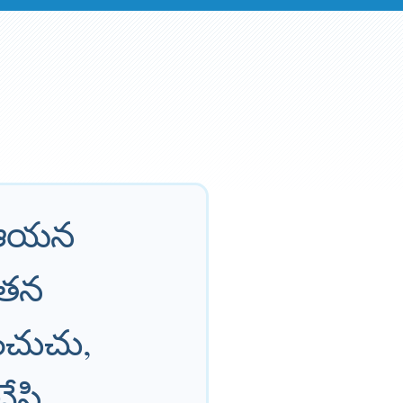
, ఆయన
 తన
ంచుచు,
సి,