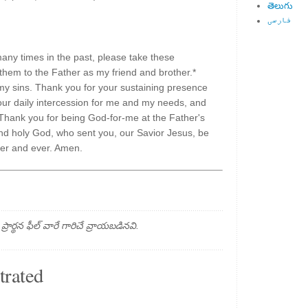
తెలుగు
فارسی
any times in the past, please take these
em to the Father as my friend and brother.*
 my sins. Thank you for your sustaining presence
our daily intercession for me and my needs, and
 Thank you for being God-for-me at the Father's
 and holy God, who sent you, our Savior Jesus, be
ver and ever. Amen.
్థన ఫీల్ వారే గారిచే వ్రాయబడినవి.
trated