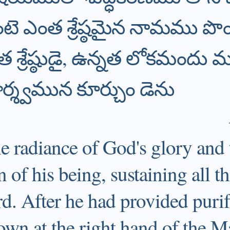
 ఎంత శ్రేష్ఠమైన నామము పొం
త శ్రేష్ఠుడై, ఉన్నత లోకమం
ార్శ్వమున కూర్చుం డెను
e radiance of God's glory and 
n of his being, sustaining all t
. After he had provided purif
down at the right hand of the M