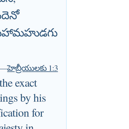
దెనో
దు మహామహుడగు
—
హెబ్రీయులకు 1:3
the exact
hings by his
ication for
ajesty in