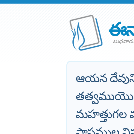
ఈన
బుధవారం 9
ఆయన దేవున
తత్వముయొక
మహత్తుగల మ
పాపముల విష