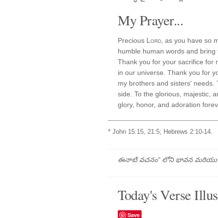
My Prayer...
Precious
Lord
, as you have so m
humble human words and bring th
Thank you for your sacrifice for
in our universe. Thank you for y
my brothers and sisters' needs.
side. To the glorious, majestic,
glory, honor, and adoration fore
* John 15:15, 21:5; Hebrews 2:10-14.
ఈనాటి వచనం" లోని భావన మరియు ప్రార
Today's Verse Illus
Save