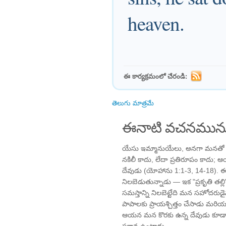
heaven.
ఈ కార్యక్రమంలో చేరండి:
తెలుగు మాత్రమే
ఈనాటి వచనమును
యేసు ఇమ్మానుయేలు, అనగా మనతో ఉ
నకిలీ కాదు, లేదా ప్రతిరూపం కాదు
దేవుడు (యోహాను 1:1-3, 14-18). ఈ
నిలబెడుతున్నాడు — ఇక "ప్రకృతి తల్ల
సమస్తాన్ని నిలబెట్టేది మన సహోదర
పాపాలకు ప్రాయశ్చిత్తం చేసాడు మర
ఆయన మన కొరకు ఉన్న దేవుడు కూడా