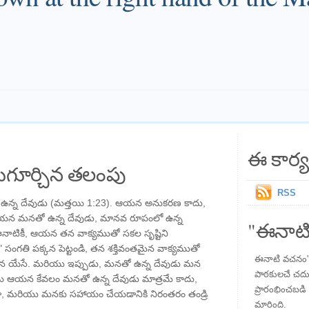
ఈ కార్య
గూర్చిన తలంపు
RSS
న్న దేవుడు (మత్తయి 1:23). ఆయన అనుకరణ కాదు,
; ఆయన మనతో ఉన్న దేవుడు, మానవ రూపంలో ఉన్న
"ఈనాటి
నాటికీ, ఆయన తన వాక్యముతో సకల సృష్టిని
ి" సంగతి పక్కన పెట్టండి, తన శక్తివంతమైన వాక్యముతో
ఈనాటి వచనం" ప
ుడైన యేసే. మరియు ఇప్పుడు, మనతో ఉన్న దేవుడు మన
పాఠకులచే చదువు
ియు ఆయన కేవలం మనతో ఉన్న దేవుడు మాత్రమే కాదు,
ప్రారంభించబడి ,
, మరియు మనకు సహాయం చేయడానికి నిరంతరం తండ్రి
మారింది.