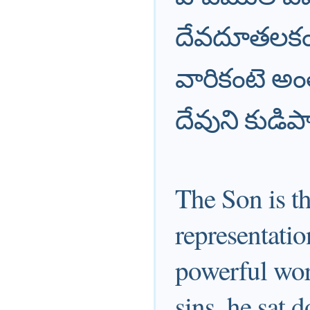
దేవదూతలకంటె
వారికంటె అం
దేవుని కుడిప
The Son is th
representatio
powerful word
sins, he sat 