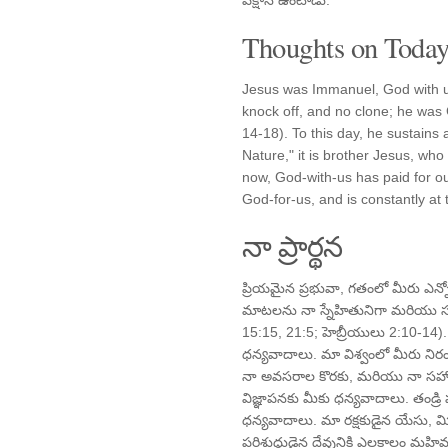
పక్షాన ఉంటాడు.
Thoughts on Today'
Jesus was Immanuel, God with u
knock off, and no clone; he was
14-18). To this day, he sustains
Nature," it is brother Jesus, who
now, God-with-us has paid for our
God-for-us, and is constantly at 
నా ప్రార్థన
ప్రియమైన ప్రభువా, గతంలో మీరు ఎన్
మాటలను నా స్నేహితునిగా మరియు సహో
15:15, 21:5; హెబ్రీయులు 2:10-14). 
ధన్యవాదాలు. మా విశ్వంలో మీరు నిర
నా అవసరాల కొరకు, మరియు నా సహోద
విజ్ఞాపనకు మీకు ధన్యవాదాలు. తండ్రి 
ధన్యవాదాలు. మా రక్షకుడైన యేసు
పరిశుద్ధుడైన దేవునికి ఎల్లకాలం 