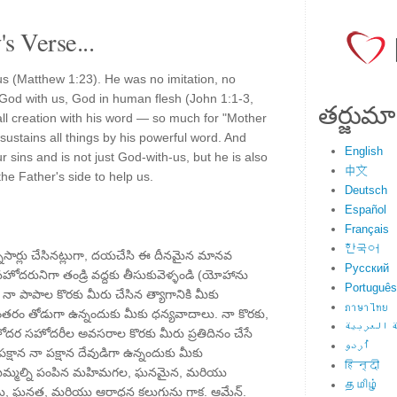
s Verse...
s (Matthew 1:23). He was no imitation, no
 God with us, God in human flesh (John 1:1-3,
తర్జుమా
 all creation with his word — so much for "Mother
 sustains all things by his powerful word. And
English
 sins and is not just God-with-us, but he is also
中文
the Father's side to help us.
Deutsch
Español
Français
한국어
నోసార్లు చేసినట్లుగా, దయచేసి ఈ దీనమైన మానవ
Русский
దరునిగా తండ్రి వద్దకు తీసుకువెళ్ళండి (యోహాను
Português
నా పాపాల కొరకు మీరు చేసిన త్యాగానికి మీకు
ภาษาไทย
ంతరం తోడుగా ఉన్నందుకు మీకు ధన్యవాదాలు. నా కొరకు,
 العربية
ర సహోదరీల అవసరాల కొరకు మీరు ప్రతిదినం చేసే
اُردو
పక్షాన నా పక్షాన దేవుడిగా ఉన్నందుకు మీకు
हिन्दी
, మిమ్మల్ని పంపిన మహిమగల, ఘనమైన, మరియు
தமிழ்
మహిమ, ఘనత, మరియు ఆరాధన కలుగును గాక. ఆమేన్.