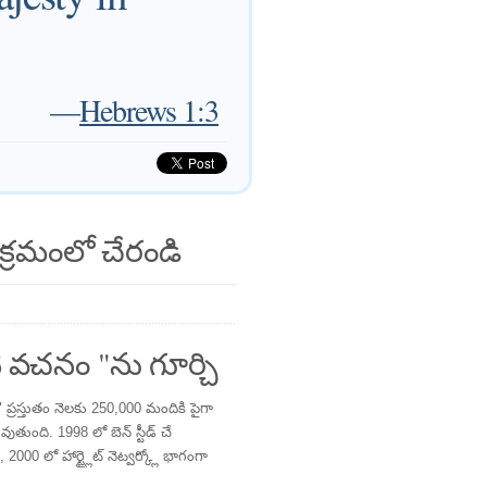
—
Hebrews 1:3
క్రమంలో చేరండి
 వచనం "ను గూర్చి
్రస్తుతం నెలకు 250,000 మందికి పైగా
తుంది. 1998 లో బెన్ స్టీడ్ చే
 2000 లో హార్ట్లైట్ నెట్వర్క్లో భాగంగా