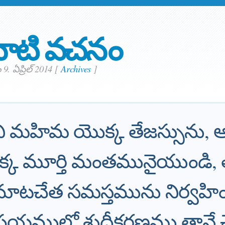
ాటి వచనం
. ఏప్రిల్ 2014
[
Archives
]
ి మహిమ యొక్క తేజస్సును
్క మూర్తి మంతమునైయుండి,
ాటచేత సమస్తమును నిర్వహి
యములో శుద్ధీకరణము తానే చే