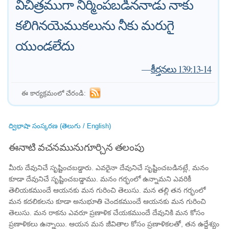
విచిత్రముగా నిర్మింపబడిననాడు నాకు
కలిగినయెముకలును నీకు మరుగై
యుండలేదు
—
కీర్తనలు 139:13-14
ఈ కార్యక్రమంలో చేరండి:
ద్విభాషా సంస్కరణ (తెలుగు / English)
ఈనాటి వచనమునుగూర్చిన తలంపు
మీరు దేవునిచే సృష్టించబడ్డారు. ఎవరైనా దేవునిచే సృష్టించబడినట్లే, మనం
కూడా దేవునిచే సృష్టించబడ్డాము. మనం గర్భంలో ఉన్నామని ఎవరికీ
తెలియకముందే ఆయనకు మన గురించి తెలుసు. మన తల్లి తన గర్భంలో
మన కదలికలను కూడా అనుభూతి చెందకముందే ఆయనకు మన గురించి
తెలుసు. మన రాకను ఎవరూ ప్రణాళిక చేయకముందే దేవునికి మన కోసం
ప్రణాళికలు ఉన్నాయి. ఆయన మన జీవితాల కోసం ప్రణాళికలతో, తన ఉద్దేశ్యం