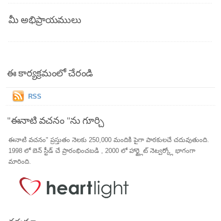
మీ అభిప్రాయములు
ఈ కార్యక్రమంలో చేరండి
RSS
"ఈనాటి వచనం "ను గూర్చి
ఈనాటి వచనం" ప్రస్తుతం నెలకు 250,000 మందికి పైగా పాఠకులచే చదువుతుంది.
1998 లో బెన్ స్టీడ్ చే ప్రారంభించబడి , 2000 లో హార్ట్లైట్ నెట్వర్క్లో భాగంగా
మారింది.