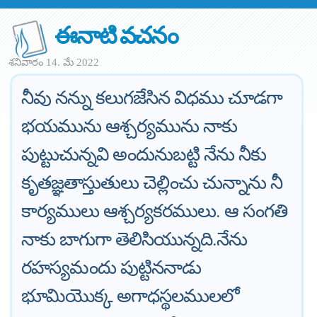
ఈనాటి వచనం
శనివారం 14. మే 2022
నీవు నన్ను కలుగజేసిన విధము చూడగా
భయమును ఆశ్చర్యమును నాకు
పుట్టుచున్నవి అందునుబట్టి నేను నీకు
కృతజ్ఞతాస్తుతులు చెల్లించు చున్నాను నీ
కార్యములు ఆశ్చర్యకరములు. ఆ సంగతి
నాకు బాగుగా తెలిసియున్నది.నేను
రహస్యమందు పుట్టిననాడు
భూమియొక్క అగాధస్థలములలో