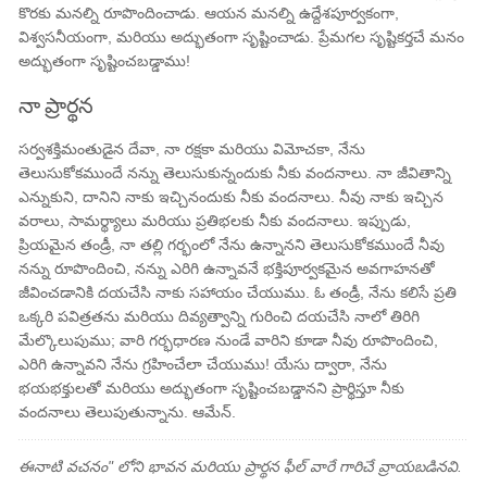
కొరకు మనల్ని రూపొందించాడు. ఆయన మనల్ని ఉద్దేశపూర్వకంగా,
విశ్వసనీయంగా, మరియు అద్భుతంగా సృష్టించాడు. ప్రేమగల సృష్టికర్తచే మనం
అద్భుతంగా సృష్టించబడ్డాము!
నా ప్రార్థన
సర్వశక్తిమంతుడైన దేవా, నా రక్షకా మరియు విమోచకా, నేను
తెలుసుకోకముందే నన్ను తెలుసుకున్నందుకు నీకు వందనాలు. నా జీవితాన్ని
ఎన్నుకుని, దానిని నాకు ఇచ్చినందుకు నీకు వందనాలు. నీవు నాకు ఇచ్చిన
వరాలు, సామర్థ్యాలు మరియు ప్రతిభలకు నీకు వందనాలు. ఇప్పుడు,
ప్రియమైన తండ్రీ, నా తల్లి గర్భంలో నేను ఉన్నానని తెలుసుకోకముందే నీవు
నన్ను రూపొందించి, నన్ను ఎరిగి ఉన్నావనే భక్తిపూర్వకమైన అవగాహనతో
జీవించడానికి దయచేసి నాకు సహాయం చేయుము. ఓ తండ్రీ, నేను కలిసే ప్రతి
ఒక్కరి పవిత్రతను మరియు దివ్యత్వాన్ని గురించి దయచేసి నాలో తిరిగి
మేల్కొలుపుము; వారి గర్భధారణ నుండే వారిని కూడా నీవు రూపొందించి,
ఎరిగి ఉన్నావని నేను గ్రహించేలా చేయుము! యేసు ద్వారా, నేను
భయభక్తులతో మరియు అద్భుతంగా సృష్టించబడ్డానని ప్రార్థిస్తూ నీకు
వందనాలు తెలుపుతున్నాను. ఆమేన్.
ఈనాటి వచనం" లోని భావన మరియు ప్రార్థన ఫీల్ వారే గారిచే వ్రాయబడినవి.