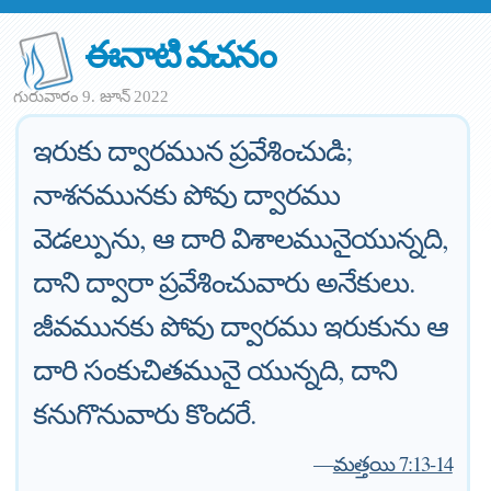
ఈనాటి వచనం
గురువారం 9. జూన్ 2022
ఇరుకు ద్వారమున ప్రవేశించుడి;
నాశనమునకు పోవు ద్వారము
వెడల్పును, ఆ దారి విశాలమునైయున్నది,
దాని ద్వారా ప్రవేశించువారు అనేకులు.​
జీవమునకు పోవు ద్వారము ఇరుకును ఆ
దారి సంకుచితమునై యున్నది, దాని
కనుగొనువారు కొందరే.
—
మత్తయి 7:13-14