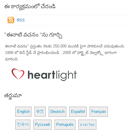
ఈ కార్యక్రమంలో చేరండి
RSS
"ఈనాటి వచనం "ను గూర్చి
ఈనాటి వచనం" ప్రస్తుతం నెలకు 250,000 మందికి పైగా పాఠకులచే చదువుతుంది.
1998 లో బెన్ స్టీడ్ చే ప్రారంభించబడి , 2000 లో హార్ట్లైట్ నెట్వర్క్లో భాగంగా
మారింది.
తర్జుమా
English
中文
Deutsch
Español
Français
한국어
Русский
Português
ภาษาไทย