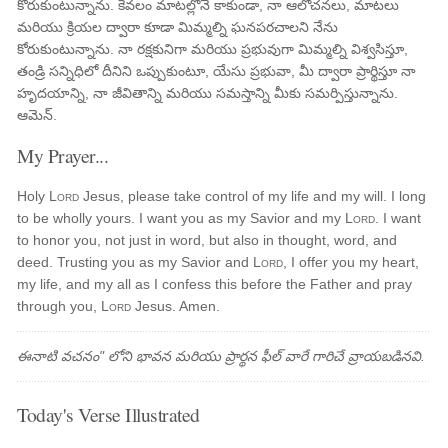
కోరుకుంటున్నాను. కేవలం మాటల్లోనే కాకుండా, నా ఆలోచనలు, మాటలు
మరియు క్రియల ద్వారా కూడా మిమ్మల్ని ఘనపరచాలని నేను
కోరుకుంటున్నాను. నా రక్షకునిగా మరియు ప్రభువుగా మిమ్మల్ని విశ్వసిస్తూ,
తండ్రి సన్నిధిలో దీనిని ఒప్పుకుంటూ, యేసు ప్రభువా, మీ ద్వారా ప్రార్థిస్తూ నా
హృదయాన్ని, నా జీవితాన్ని మరియు సమస్తాన్ని మీకు సమర్పిస్తున్నాను.
ఆమెన్.
My Prayer...
Holy
Lord
Jesus, please take control of my life and my will. I long
to be wholly yours. I want you as my Savior and my
Lord
. I want
to honor you, not just in word, but also in thought, word, and
deed. Trusting you as my Savior and
Lord
, I offer you my heart,
my life, and my all as I confess this before the Father and pray
through you,
Lord
Jesus. Amen.
ఈనాటి వచనం" లోని భావన మరియు ప్రార్థన ఫీల్ వారే గారిచే వ్రాయబడినవి.
Today's Verse Illustrated