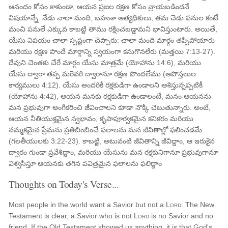
ఆనందం కోసం కాకుండా, ఆయన ప్రజల రక్షణ కోసం వ్రాయబడిందనే
విషయాన్నే. నేడు చాలా మంది, బహుశా అత్యధికులు, తమ చెడు పనుల కంటే
మంచి పనులే ఎక్కువ కాబట్టి తాము రక్షించబడ్డామని భావిస్తుంటారు. అయితే,
యేసు విషయం చాలా స్పష్టంగా చెప్పారు: చాలా మంది మార్గం తప్పిపోయారు
మరియు రక్షణ పొందే మార్గాన్ని స్వయంగా కనుగొనలేరు (మత్తయి 7:13-27).
దేవుని చెంతకు చేరే మార్గం యేసు మాత్రమే (యోహాను 14:6), మరియు
యేసు ద్వారా తప్ప మరెవరి ద్వారానూ రక్షణ పొందలేము (అపొస్తలుల
కార్యములు 4:12). యేసు అందరికీ రక్షకుడిగా ఉండాలని ఆశిస్తున్నప్పటికీ
(యోహాను 4:42), ఆయన మనకు రక్షకుడిగా ఉండాలంటే, మనం ఆయనను
మన ప్రభువుగా అంగీకరించి జీవించాలని కూడా నొక్కి చెబుతున్నారు. అంటే,
ఆయన నీతియుక్తమైన స్వభావం, కృపాపూర్వకమైన కనికరం మరియు
నమ్మకమైన ప్రేమను ప్రతిబింబించే ఫలాలను మన జీవితాల్లో ఫలించడమే
(గలతీయులకు 3:22-23). ​​కాబట్టి, అటువంటి జీవితాన్ని జీవిద్దాం, ఆ ఇరుకైన
ద్వారం గుండా ప్రవేశిద్దాం, మరియు యేసును మన రక్షకునిగానూ ప్రభువుగానూ
విశ్వసిస్తూ ఆయనకు తగిన పవిత్రమైన ఫలాలను ఫలిద్దాం
Thoughts on Today's Verse...
Most people in the world want a Savior but not a
Lord
. The New
Testament is clear, a Savior who is not
Lord
is no Savior and no
friend. If the Old Testament showed us anything, it is that God's