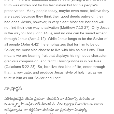
truth was written not for his fascination but for his people's
preservation. Many people today, maybe even most, believe they
are saved because they think their good deeds outweigh their
bad ones. Jesus, however, is very clear: Most are lost and will
not find their own way to salvation (Matthew 7:13-27). Only Jesus
is the way to God (John 14:6), and no one can be saved except
through Jesus (Acts 4:12). While Jesus longs to be the Savior of
all people (John 4:42), he emphasizes that for him to be our
Savior, we must also choose to live with him as our
Lord
. That
means we are bearing fruit that displays his righteous character,
gracious compassion, and faithful lovingkindness in our lives
(Galatians 5:22-23). So, let's live that kind of life, enter through
that narrow gate, and produce Jesus' style of holy fruit as we
trust in him as our Savior and
Lord
!
నా ప్రార్థన
పరిశుద్ధుడవైన యేసు ప్రభువా, దయచేసి నా జీవితాన్ని మరియు నా
సంకల్పాన్ని మీ ఆధీనంలోకి తీసుకోండి. నేను పూర్తిగా మీవాడిగా ఉండాలని
ఆశిస్తున్నాను. నా రక్షకునిగా మరియు నా ప్రభువుగా మిమ్మల్ని