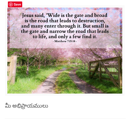
Save
మీ అభిప్రాయములు