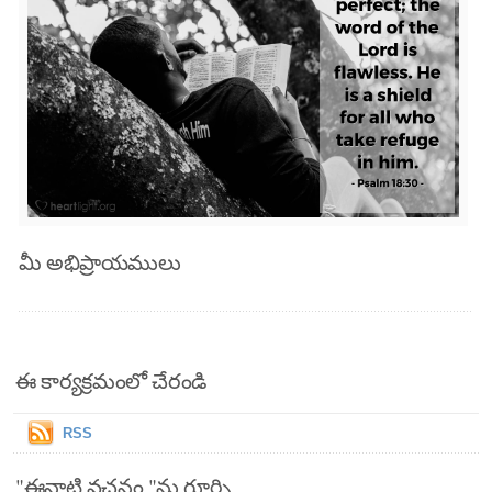
మీ అభిప్రాయములు
ఈ కార్యక్రమంలో చేరండి
RSS
"ఈనాటి వచనం "ను గూర్చి