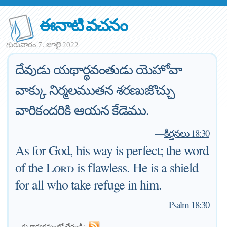
ఈనాటి వచనం
గురువారం 7. జూలై 2022
దేవుడు యథార్థవంతుడు యెహోవా
వాక్కు నిర్మలముతన శరణుజొచ్చు
వారికందరికి ఆయన కేడెము.
—
కీర్తనలు 18:30
As for God, his way is perfect; the word
of the
Lord
is flawless. He is a shield
for all who take refuge in him.
—
Psalm 18:30
ఈ కార్యక్రమంలో చేరండి: