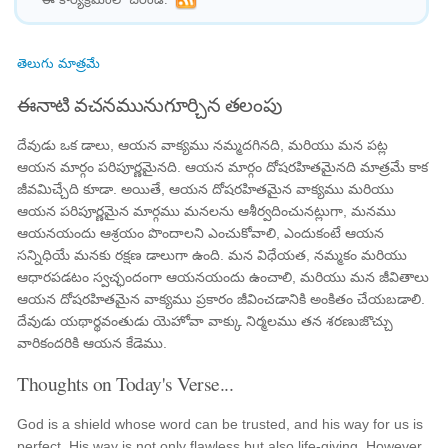
తెలుగు మాత్రమే
ఈనాటి వచనమునుగూర్చిన తలంపు
దేవుడు ఒక డాలు, ఆయన వాక్యము నమ్మదగినది, మరియు మన పట్ల
ఆయన మార్గం పరిపూర్ణమైనది. ఆయన మార్గం దోషరహితమైనది మాత్రమే కాక
జీవమిచ్చేది కూడా. అయితే, ఆయన దోషరహితమైన వాక్యము మరియు
ఆయన పరిపూర్ణమైన మార్గము మనలను ఆశీర్వదించునట్లుగా, మనము
ఆయనయందు ఆశ్రయం పొందాలని ఎంచుకోవాలి, ఎందుకంటే ఆయన
సన్నిధియే మనకు రక్షణ డాలుగా ఉంది. మన విధేయత, నమ్మకం మరియు
ఆధారపడటం స్వచ్ఛందంగా ఆయనయందు ఉంచాలి, మరియు మన జీవితాలు
ఆయన దోషరహితమైన వాక్యము ప్రకారం జీవించడానికి అంకితం చేయబడాలి.
దేవుడు యథార్థవంతుడు యెహోవా వాక్కు నిర్మలము తన శరణుజొచ్చు
వారికందరికి ఆయన కేడెము.
Thoughts on Today's Verse...
God is a shield whose word can be trusted, and his way for us is
perfect. His way is not only flawless but also life-giving. However,