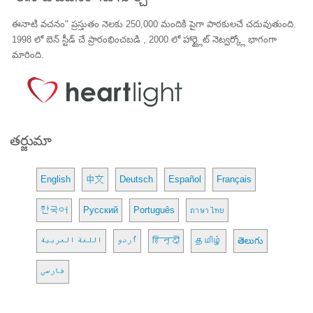
ఈనాటి వచనం" ప్రస్తుతం నెలకు 250,000 మందికి పైగా పాఠకులచే చదువుతుంది.
1998 లో బెన్ స్టీడ్ చే ప్రారంభించబడి , 2000 లో హార్ట్లైట్ నెట్వర్క్లో భాగంగా
మారింది.
తర్జుమా
English
中文
Deutsch
Español
Français
한국어
Русский
Português
ภาษาไทย
اللغة العربية
اُردو
हिन्दी
தமிழ்
తెలుగు
فارسی