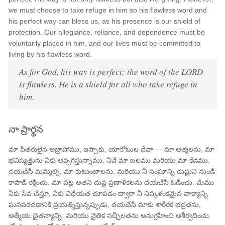
we must choose to take refuge in him so his flawless word and
his perfect way can bless us, as his presence is our shield of
protection. Our allegiance, reliance, and dependence must be
voluntarily placed in him, and our lives must be committed to
living by his flawless word.
As for God, his way is perfect; the word of the LORD
is flawless. He is a shield for all who take refuge in
him.
నా ప్రార్థన
మా పితరులైన అబ్రాహాము, ఇస్సాకు, యాకోబుల దేవా — మా ఆత్మలను, మా
భవిష్యత్తును నీకు అప్పగిస్తున్నాము. నీవే మా బలము మరియు మా కేడెము.
దయచేసి మమ్మల్ని, మా కుటుంబాలను, మరియు నీ సంఘాన్ని దుష్టుని నుండి
కాపాడి రక్షించు. మా పట్ల అతని దుష్ట ప్రణాళికలను దయచేసి ఓడించు. మేము
నీకు సేవ చేస్తూ, నీకు విధేయత చూపడం ద్వారా నీ నిష్కళంకమైన వాక్యాన్ని
ఘనపరచడానికి ప్రయత్నిస్తున్నప్పుడు, దయచేసి మాకు శారీరక భద్రతను,
ఆత్మీయ చైతన్యాన్ని, మరియు నైతిక సచ్ఛీలతను అనుగ్రహించి ఆశీర్వదించు.