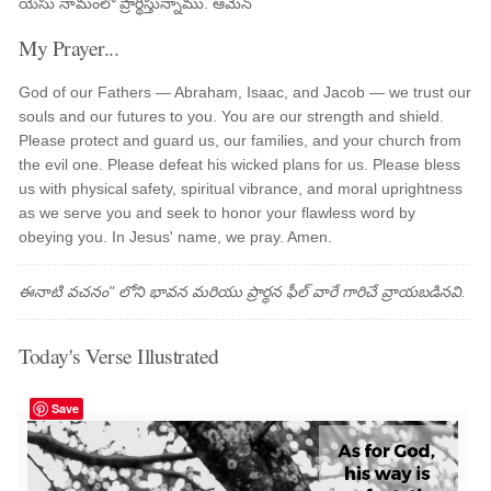
యేసు నామంలో ప్రార్థిస్తున్నాము. ఆమేన్
My Prayer...
God of our Fathers — Abraham, Isaac, and Jacob — we trust our
souls and our futures to you. You are our strength and shield.
Please protect and guard us, our families, and your church from
the evil one. Please defeat his wicked plans for us. Please bless
us with physical safety, spiritual vibrance, and moral uprightness
as we serve you and seek to honor your flawless word by
obeying you. In Jesus' name, we pray. Amen.
ఈనాటి వచనం" లోని భావన మరియు ప్రార్థన ఫీల్ వారే గారిచే వ్రాయబడినవి.
Today's Verse Illustrated
Save