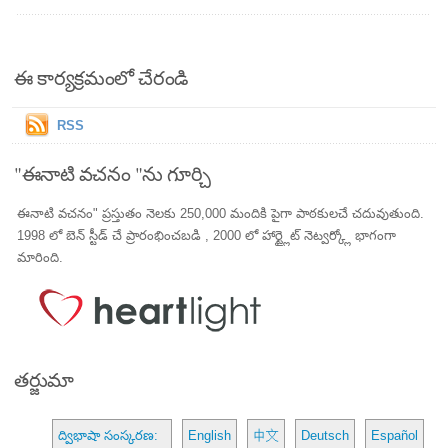
ఈ కార్యక్రమంలో చేరండి
RSS
"ఈనాటి వచనం "ను గూర్చి
ఈనాటి వచనం" ప్రస్తుతం నెలకు 250,000 మందికి పైగా పాఠకులచే చదువుతుంది.
1998 లో బెన్ స్టీడ్ చే ప్రారంభించబడి , 2000 లో హార్ట్లైట్ నెట్వర్క్లో భాగంగా
మారింది.
తర్జుమా
ద్విభాషా సంస్కరణ:
English
中文
Deutsch
Español