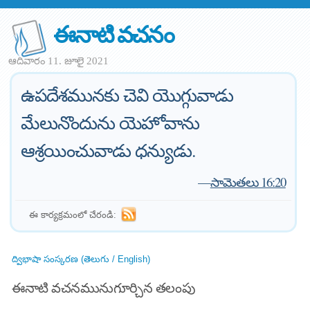
ఈనాటి వచనం
ఆదివారం 11. జూలై 2021
ఉపదేశమునకు చెవి యొగ్గువాడు
మేలునొందును యెహోవాను
ఆశ్రయించువాడు ధన్యుడు.
—
సామెతలు 16:20
ఈ కార్యక్రమంలో చేరండి:
ద్విభాషా సంస్కరణ (తెలుగు / English)
ఈనాటి వచనమునుగూర్చిన తలంపు