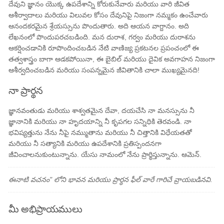
దేవుని జ్ఞానం యొక్క ఉపదేశాన్ని కోరుకునేవారు మరియు వారి జీవిత
ఆశీర్వాదాలు మరియు విలువల కోసం దేవునిపై నిజంగా నమ్మకం ఉంచేవారు
ఆనందకరమైన శ్రేయస్సును పొందుతారు. అది ఆయన వాగ్దానం. అది
లేఖనంలో పొందుపరచబడింది. మన దురాశ, గర్వం మరియు దురాశను
ఆకర్షించడానికి రూపొందించబడిన నేటి వాణిజ్య ప్రకటనల ప్రపంచంలో ఈ
తత్వశాస్త్రం బాగా ఆడకపోయినా, ఈ బైబిల్ మరియు దైవిక అవగాహన నిజంగా
ఆశీర్వదించబడిన మరియు సంపన్నమైన జీవితానికి చాలా ముఖ్యమైనది!
నా ప్రార్థన
జ్ఞానవంతుడు మరియు శాశ్వతమైన దేవా, దయచేసి నా మనస్సును నీ
జ్ఞానానికి మరియు నా హృదయాన్ని నీ కృపగల సన్నిధికి తెరవండి. నా
భవిష్యత్తును నేను నీపై నమ్ముతాను మరియు నీ చిత్తానికి విధేయతతో
మరియు నీ సత్యానికి మరియు ఉపదేశానికి ప్రతిస్పందనగా
జీవించాలనుకుంటున్నాను. యేసు నామంలో నేను ప్రార్థిస్తున్నాను. ఆమెన్.
ఈనాటి వచనం" లోని భావన మరియు ప్రార్థన ఫీల్ వారే గారిచే వ్రాయబడినవి.
మీ అభిప్రాయములు