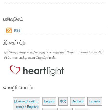
பதிவுசெய்
RSS
இதைப்பற்றி
ஒவ்வொரு மாதமும் தற்பொழுது 5 லட்சத்திற்கும் மேற்பட்ட மக்கள் வேர்ஸ் ஆப்
தி டே வை படித்து பயன் பெறுகிறார்கள்.
மொழிப்பெயர்ப்பு
இருமொழிப்பதிப்பு:
English
中文
Deutsch
Español
(தமிழ் / English)