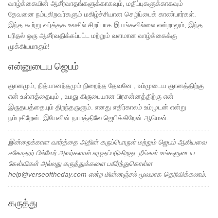
வாழ்க்கையின் ஆசீர்வாதங்களுக்காகவும், மதிப்புகளுக்காகவும்
தேவனை நம்புகிறவர்களும் மகிழ்ச்சியான செழிப்பைக் காண்பார்கள்.
இந்த கூற்று வர்த்தக உலகில் சிறப்பாக இயங்கவில்லை என்றாலும், இந்த
புரிதல் ஒரு ஆசீர்வதிக்கப்பட்ட மற்றும் வளமான வாழ்க்கைக்கு
முக்கியமாகும்!
என்னுடைய ஜெபம்
ஞானமும், நித்யானந்தமும் நிறைந்த தேவனே , உம்முடைய ஞானத்திற்கு
என் உள்ளத்தையும் , உமது கிருபையான பிரசன்னத்திற்கு என்
இருதயத்தையும் திறந்தருளும். எனது எதிர்காலம் உம்முடன் என்று
நம்புகிறேன். இயேவின் நாமத்திலே ஜெபிக்கிறேன் ஆமென்.
இன்றைக்கான வார்த்தை அதின் கருப்பொருள் மற்றும் ஜெபம் ஆகியவை
சகோதரர் பில்வேர் அவர்களால் எழுதப்படுகிறது. நீங்கள் உங்களுடைய
கேள்விகள் அல்லது கருத்துக்களை பகிர்ந்துகொள்ள
help@verseoftheday.com என்ற மின்னஞ்சல் மூலமாக தெரிவிக்கலாம்.
கருத்து