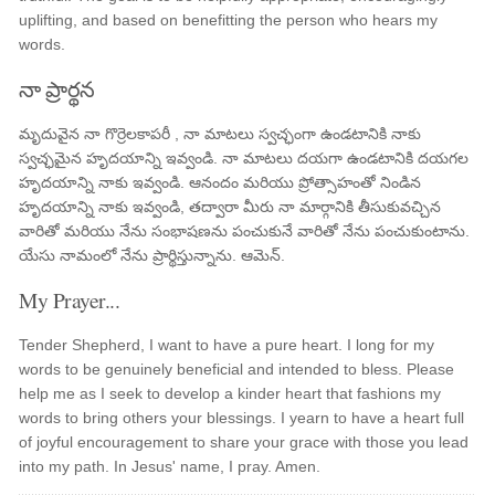
uplifting, and based on benefitting the person who hears my
words.
నా ప్రార్థన
మృదువైన నా గొర్రెలకాపరీ , నా మాటలు స్వచ్ఛంగా ఉండటానికి నాకు
స్వచ్ఛమైన హృదయాన్ని ఇవ్వండి. నా మాటలు దయగా ఉండటానికి దయగల
హృదయాన్ని నాకు ఇవ్వండి. ఆనందం మరియు ప్రోత్సాహంతో నిండిన
హృదయాన్ని నాకు ఇవ్వండి, తద్వారా మీరు నా మార్గానికి తీసుకువచ్చిన
వారితో మరియు నేను సంభాషణను పంచుకునే వారితో నేను పంచుకుంటాను.
యేసు నామంలో నేను ప్రార్థిస్తున్నాను. ఆమెన్.
My Prayer...
Tender Shepherd, I want to have a pure heart. I long for my
words to be genuinely beneficial and intended to bless. Please
help me as I seek to develop a kinder heart that fashions my
words to bring others your blessings. I yearn to have a heart full
of joyful encouragement to share your grace with those you lead
into my path. In Jesus' name, I pray. Amen.