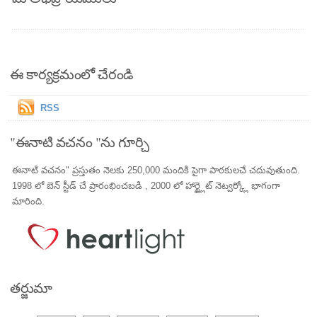
ఈ కార్యక్రమంలో చేరండి
RSS
"ఈనాటి వచనం "ను గూర్చి
ఈనాటి వచనం" ప్రస్తుతం నెలకు 250,000 మందికి పైగా పాఠకులచే చదువుతుంది.
1998 లో బెన్ స్టీడ్ చే ప్రారంభించబడి , 2000 లో హార్ట్లైట్ నెట్వర్క్లో భాగంగా
మారింది.
తర్జుమా