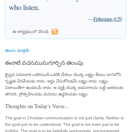
who listen.
—
Ephesians 4:29
ఈ కార్యక్రమంలో చేరండి:
తెలుగు మాత్రమే
ఈనాటి వచనమునుగూర్చిన తలంపు
క్రైస్తవ సమాచార ఒకరినుండి ఒకరికి చేరటం యొక్క లక్ష్యం కేవలం దానిలోని
స్పష్టత చేరవేయడం కాదు. అర్థం చేసుకోవడమే లక్ష్యం కాదు. లక్ష్యం
నిజాయితీగా ఉండటమే కాదు. ఆ వ్యక్తి యొక్క అవసరాలను బట్టి ఇతరులకు
తగినది, ప్రోత్సహించడం మరియు ఉద్ధరించడం లక్ష్యం.
Thoughts on Today's Verse...
The goal in Christian communication is not just clarity. Neither is
the goal just to be understood. The goal is not even just to be
truthful. The goal is to be helpfully appropriate, encouragingly