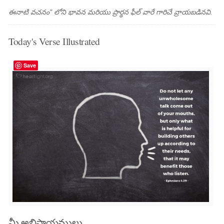
ఈనాటి వచనం" లోని భావన మరియు ప్రార్థన ఫీల్ వారే గారిచే వ్రాయబడినవి.
Today's Verse Illustrated
Save
మీ అభిప్రాయములు