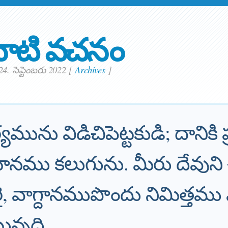
ాటి వచనం
4. సెప్టెంబరు 2022
[
Archives
]
ర్యమును విడిచిపెట్టకుడి; దానిక
నము కలుగును. మీరు దేవుని 
రై, వాగ్దానముపొందు నిమిత్తము
్నది.