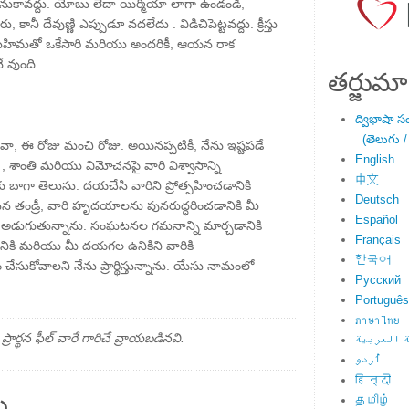
 లోనుకావద్దు. యోబు లేదా యిర్మీయా లాగా ఉండండి,
, కానీ దేవుణ్ణి ఎప్పుడూ వదలేదు . విడిచిపెట్టవద్దు. క్రీస్తు
 మహిమతో ఒకేసారి మరియు అందరికీ, ఆయన రాక
వుంది.
తర్జుమా
ద్విభాషా స
(తెలుగు /
ేవా, ఈ రోజు మంచి రోజు. అయినప్పటికీ, నేను ఇష్టపడే
English
, శాంతి మరియు విమోచనపై వారి విశ్వాసాన్ని
中文
నాకు బాగా తెలుసు. దయచేసి వారిని ప్రోత్సహించడానికి
Deutsch
న తండ్రీ, వారి హృదయాలను పునరుద్ధరించడానికి మీ
Español
ు అడుగుతున్నాను. సంఘటనల గమనాన్ని మార్చడానికి
Français
ికి మరియు మీ దయగల ఉనికిని వారికి
한국어
చేసుకోవాలని నేను ప్రార్థిస్తున్నాను. యేసు నామంలో
Русский
Português
ภาษาไทย
్థన ఫీల్ వారే గారిచే వ్రాయబడినవి.
 العربية
اُردو
हिन्दी
ు
தமிழ்