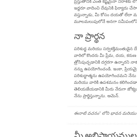
ప్రస్తుతానికి ఎంత కష్టమైనా నిరాశకు
ఇద్దరూ వాదించి దేవునికి ఫిర్యాదు చేసారు
వస్తున్నాడు, మీ కోసం దయతో లేదా
మూలమలుపులోనే అనగా సమీపంలోనే 
నా ప్రార్థన
పరిశుద్ధ మరియు సర్వశక్తిమంతుడైన ద
వారిలో కొందరు మీ ప్రేమ, దయ, కరుణ 
త్రోసిపుచ్చడానికి దగ్గరగా ఉన్నారని 
నన్ను ఉపయోగించండి. ఇంకా, ప్రియమై
పరిశుద్ధాత్మను ఉపయోగించమని నేన
మరియు వారికి ఉపశమనం కలిగించడాన
తెలియజేయడానికి మీరు నేరుగా జోక్యం 
నేను ప్రార్థిస్తున్నాను. ఆమెన్.
ఈనాటి వచనం" లోని భావన మరియు ప్రార
మీ అభిప్రాయముల