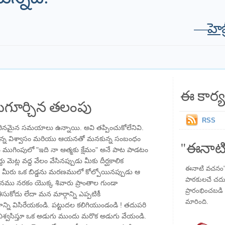
—
హె
ఈ కార్య
గూర్చిన తలంపు
RSS
 కఠినమైన సమయాలు ఉన్నాయి. అవి తప్పించుకోలేనివి.
కున్న విశ్వాసం మరియు ఆయనతో మనకున్న సంబంధం
"ఈనాటి
ముగింపులో "ఇది నా ఆత్మకు క్షేమం" అనే పాట పాడటం
 మెట్ల వద్ద వేలం వేసినప్పుడు మీకు దీర్ఘకాలిక
ఈనాటి వచనం" ప
ా మీరు ఒక బిడ్డను మరణములో కోల్పోయినప్పుడు ఆ
పాఠకులచే చదువు
 నరకం యొక్క శివారు ప్రాంతాల గుండా
ప్రారంభించబడి ,
సుకోదు లేదా మన మార్గాన్ని ఎప్పటికీ
మారింది.
ాన్ని విసిరేయకండి. పట్టుదల కలిగియుండండి ! తదుపరి
ి విశ్వసిస్తూ ఒక అడుగు ముందు మరొక అడుగు వేయండి.