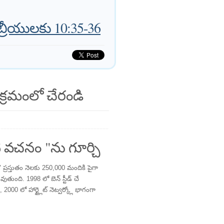
బ్రీయులకు 10:35-36
క్రమంలో చేరండి
 వచనం "ను గూర్చి
్రస్తుతం నెలకు 250,000 మందికి పైగా
తుంది. 1998 లో బెన్ స్టీడ్ చే
 2000 లో హార్ట్లైట్ నెట్వర్క్లో భాగంగా