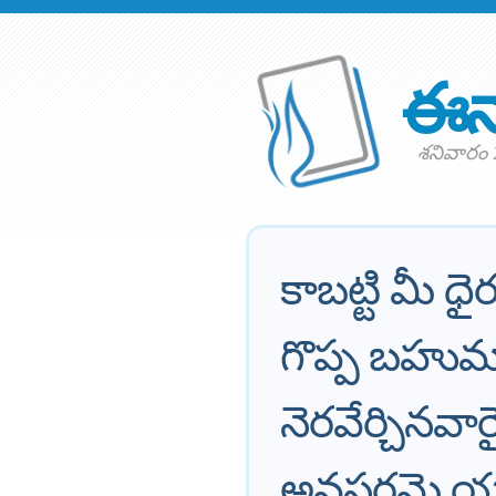
ఈన
శనివారం 2
కాబట్టి మీ ధై
గొప్ప బహుమా
నెరవేర్చినవా
అవసరమై యున