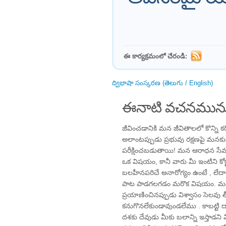
ఈ కార్యక్రమంలో చేరండి:
ద్విభాషా సంస్కరణ (తెలుగు / English)
ఈనాటి వచనమును
జీవించడానికి మన జీవితాలలో కొన్ని
అలాంటప్పుడు ప్రభువు రక్షణపై మన
పరీక్షించబడుతాయి! మన ఆరాధన సేవ 
ఒక విషయం, కానీ వారు మీ ఇంటిని కోర్టు
బలహీనపరిచే అనారోగ్యం ఉంటే , లేద
పాట పాడగలగడం మరొక విషయం. మనము
ప్రయాణించినప్పుడు విశ్వాసం సెలవు తీ
కనుగొనలేకుండావుండలేము . కాబట్టి ద
దశకు దేవుడు మీకు బలాన్ని ఇస్తాడన