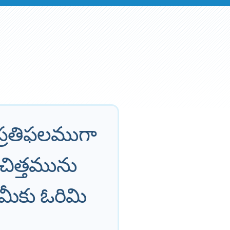
ి ప్రతిఫలముగా
చిత్తమును
 మీకు ఓరిమి