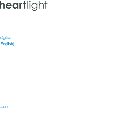
ంస్కరణ:
 English)
اللغة