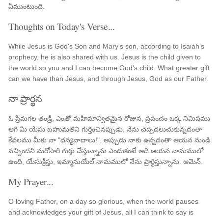
ఏముంటుంది.
Thoughts on Today's Verse...
While Jesus is God's Son and Mary's son, according to Isaiah's
prophecy, he is also shared with us. Jesus is the child given to
the world so you and I can become God's child. What greater gift
can we have than Jesus, and through Jesus, God as our Father.
నా ప్రార్థన
ఓ ప్రేమగల తండ్రీ, ఎంతో మహిమాన్వితమైన రోజున, ప్రపంచం ఒక్క నిమిషము
ఆగి మీ యేసు బహుమతిని గుర్తించినప్పుడు, నేను చెప్పదలుచుకున్నదంతా
కేవలము మీకు నా "ధన్యవాదాలు!". అప్పుడు నాకు ఉన్నదంతా ఆయన నుండి
వచ్చిందని మరోసారి గుర్తు చేస్తున్నాను ఎందుకంటే అది ఆయన నామములో
ఉంది, యేసుక్రీస్తు, ఇమ్మానుయేల్ నామములో నేను ప్రార్థిస్తున్నాను. ఆమెన్.
My Prayer...
O loving Father, on a day so glorious, when the world pauses
and acknowledges your gift of Jesus, all I can think to say is