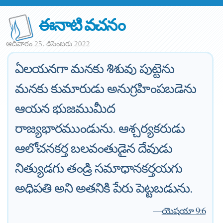
ఈనాటి వచనం
ఆదివారం 25. డిసెంబరు 2022
ఏలయనగా మనకు శిశువు పుట్టెను
మనకు కుమారుడు అనుగ్రహింపబడెను
ఆయన భుజముమీద
రాజ్యభారముండును. ఆశ్చర్యకరుడు
ఆలోచనకర్త బలవంతుడైన దేవుడు
నిత్యుడగు తండ్రి సమాధానకర్తయగు
అధిపతి అని అతనికి పేరు పెట్టబడును.
—
యెషయా 9:6