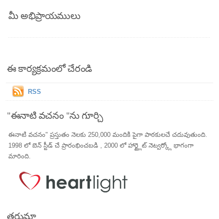
మీ అభిప్రాయములు
ఈ కార్యక్రమంలో చేరండి
RSS
"ఈనాటి వచనం "ను గూర్చి
ఈనాటి వచనం" ప్రస్తుతం నెలకు 250,000 మందికి పైగా పాఠకులచే చదువుతుంది.
1998 లో బెన్ స్టీడ్ చే ప్రారంభించబడి , 2000 లో హార్ట్లైట్ నెట్వర్క్లో భాగంగా
మారింది.
తర్జుమా