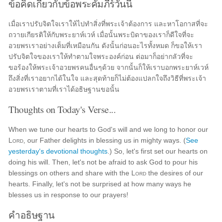
ข้อคิดเกี่ยวกับข้อพระคัมภีร์วันนี้
เมื่อเราปรับจิตใจเราให้ไปทำสิ่งที่พระเจ้าต้องการ และหาโอกาสที่จะ
ถวายเกียรติให้กับพระยาห์เวห์ เมื่อนั้นพระบิดาของเราก็ดีใจที่จะ
อวยพรเราอย่างเต็มที่เหมือนกัน ดังนั้นก่อนอะไรทั้งหมด ก็ขอให้เรา
ปรับจิตใจของเราให้ทำตามใจพระองค์ก่อน ต่อมาก็อย่ากลัวที่จะ
ขอร้องให้พระเจ้าอวยพรคนอื่นๆด้วย จากนั้นก็ให้เราบอกพระยาห์เวห์
ถึงสิ่งที่เราอยากได้ในใจ และสุดท้ายก็ไม่ต้องแปลกใจถึงวิธีที่พระเจ้า
อวยพรเราตามที่เราได้อธิษฐานขอนั้น
Thoughts on Today's Verse...
When we tune our hearts to God's will and we long to honor our
Lord
, our Father delights in blessing us in mighty ways. (
See
yesterday's devotional thoughts
.) So, let's first set our hearts on
doing his will. Then, let's not be afraid to ask God to pour his
blessings on others and share with the
Lord
the desires of our
hearts. Finally, let's not be surprised at how many ways he
blesses us in response to our prayers!
คำอธิษฐาน