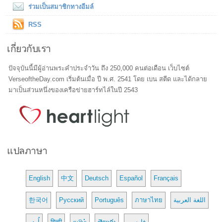
ร่วมเป็นสมาชิกทางอีมล์
RSS
เกี่ยวกับเรา
ปัจจุบันนี้มีผู้อ่านพระคำประจำวัน ถึง 250,000 คนต่อเดือน เว็บไซต์
VerseoftheDay.com เริ่มต้นเมื่อ ปี พ.ศ. 2541 โดย เบน สตีด และได้กลาย
มาเป็นส่วนหนึ่งของเครือข่ายฮาร์ทไล์ในปี 2543
แปลภาษา
English
中文
Deutsch
Español
Français
한국어
Русский
Português
ภาษาไทย
اللغة العربية
اُردو
हिन्दी
தமிழ்
తెలుగు
فارسی