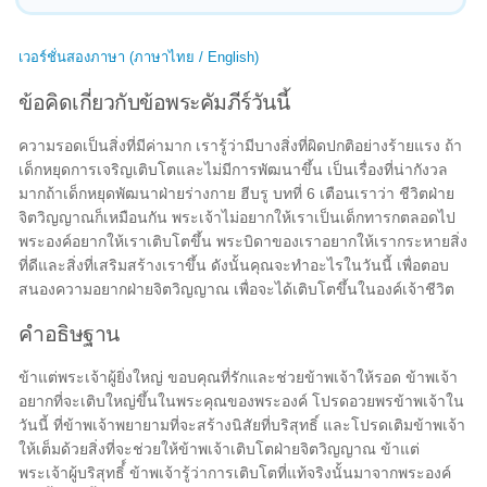
เวอร์ชั่นสองภาษา (ภาษาไทย / English)
ข้อคิดเกี่ยวกับข้อพระคัมภีร์วันนี้
ความรอดเป็นสิ่งที่มีค่ามาก เรารู้ว่ามีบางสิ่งที่ผิดปกติอย่างร้ายแรง ถ้า
เด็กหยุดการเจริญเติบโตและไม่มีการพัฒนาขึ้น เป็นเรื่องที่น่ากังวล
มากถ้าเด็กหยุดพัฒนาฝ่ายร่างกาย ฮีบรู บทที่ 6 เตือนเราว่า ชีวิตฝ่าย
จิตวิญญาณก็เหมือนกัน พระเจ้าไม่อยากให้เราเป็นเด็กทารกตลอดไป
พระองค์อยากให้เราเติบโตขึ้น พระบิดาของเราอยากให้เรากระหายสิ่ง
ที่ดีและสิ่งที่เสริมสร้างเราขึ้น ดังนั้นคุณจะทำอะไรในวันนี้ เพื่อตอบ
สนองความอยากฝ่ายจิตวิญญาณ เพื่อจะได้เติบโตขึ้นในองค์เจ้าชีวิต
คำอธิษฐาน
ข้าแต่พระเจ้าผู้ยิ่งใหญ่ ขอบคุณที่รักและช่วยข้าพเจ้าให้รอด ข้าพเจ้า
อยากที่จะเติบใหญ่ขึ้นในพระคุณของพระองค์ โปรดอวยพรข้าพเจ้าใน
วันนี้ ที่ข้าพเจ้าพยายามที่จะสร้างนิสัยที่บริสุทธิ์ และโปรดเติมข้าพเจ้า
ให้เต็มด้วยสิ่งที่จะช่วยให้ข้าพเจ้าเติบโตฝ่ายจิตวิญญาณ ข้าแต่
พระเจ้าผู้บริสุทธิ์์ ข้าพเจ้ารู้ว่าการเติบโตที่แท้จริงนั้นมาจากพระองค์