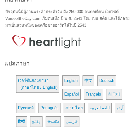
ปัจจุบันนี้มีผู้อ่านพระคำประจำวัน ถึง 250,000 คนต่อเดือน เว็บไซต์
VerseoftheDay.com เริ่มต้นเมื่อ ปี พ.ศ. 2541 โดย เบน สตีด และได้กลาย
มาเป็นส่วนหนึ่งของเครือข่ายฮาร์ทไล์ในปี 2543
แปลภาษา
เวอร์ชั่นสองภาษา:
English
中文
Deutsch
(ภาษาไทย / English)
Español
Français
한국어
Русский
Português
ภาษาไทย
اللغة العربية
اُردو
हिन्दी
தமிழ்
తెలుగు
فارسی