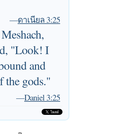
—
ดาเนียล 3:25
 Meshach,
d, "Look! I
nbound and
f the gods."
—
Daniel 3:25