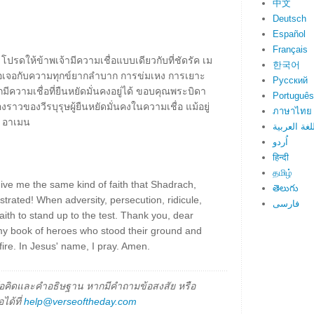
中文
Deutsch
Español
Français
โปรดให้ข้าพเจ้ามีความเชื่อแบบเดียวกับที่ชัดรัค เม
한국어
่อเจอกับความทุกข์ยากลำบาก การข่มเหง การเยาะ
Русский
มีความเชื่อที่ยืนหยัดมั่นคงอยู่ได้ ขอบคุณพระบิดา
Português
รื่องราวของวีรบุรุษผู้ยืนหยัดมั่นคงในความเชื่อ แม้อยู่
ภาษาไทย
 อาเมน
لغة العربية
اُردو
हिन्दी
தமிழ்
ive me the same kind of faith that Shadrach,
తెలుగు
ated! When adversity, persecution, ridicule,
فارسی
ith to stand up to the test. Thank you, dear
 my book of heroes who stood their ground and
 fire. In Jesus' name, I pray. Amen.
็นข้อคิดและคำอธิษฐาน หากมีคำถามข้อสงสัย หรือ
ได้ที่
help@verseoftheday.com