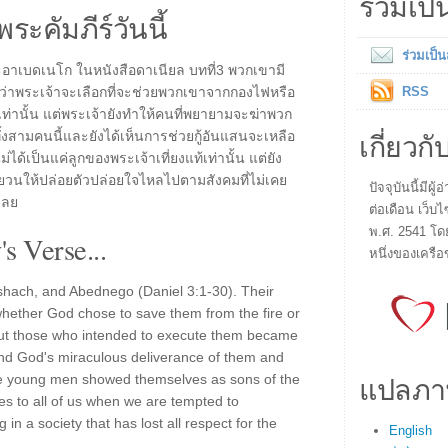
ร่วมเป
พระคัมภีร์วันนี้
ร่วมเป็
อาเบดเนโก ในหนังสือดาเนียล บทที่3 พวกเขามี
จว่าพระเจ้าจะเลือกที่จะช่วยพวกเขาจากกองไฟหรือ
RSS
เท่านั้น แต่พระเจ้ายังทำให้คนที่พยายามจะฆ่าพวก
เกี่ยวกั
ั้งสามคนนี้และยังได้เห็นการช่วยกู้อันแสนจะเหลือ
่ได้เป็นแค่ลูกของพระเจ้าเที่ยงแท้เท่านั้น แต่ยัง
ั่วยวนให้ปล่อยตัวปล่อยใจไหลไปตามสังคมที่ไม่เคย
ปัจจุบันนี้มี
่เลย
ต่อเดือน เว็บไ
พ.ศ. 2541 โด
s Verse...
หนึ่งของเครือ
eshach, and Abednego (Daniel 3:1-30). Their
whether God chose to save them from the fire or
but those who intended to execute them became
 and God's miraculous deliverance of them and
แปลภา
e young men showed themselves as sons of the
 to all of us when we are tempted to
in a society that has lost all respect for the
English