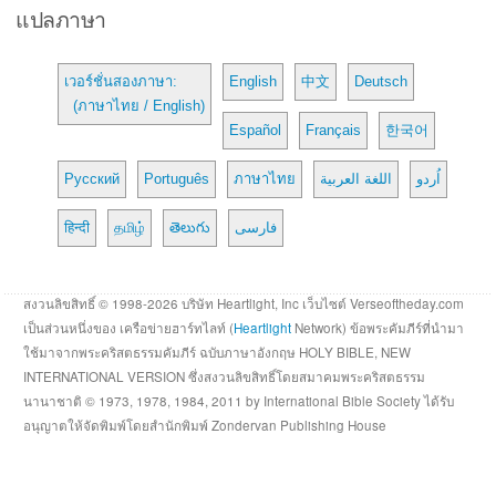
แปลภาษา
เวอร์ชั่นสองภาษา:
English
中文
Deutsch
(ภาษาไทย / English)
Español
Français
한국어
Русский
Português
ภาษาไทย
اللغة العربية
اُردو
हिन्दी
தமிழ்
తెలుగు
فارسی
สงวนลิขสิทธิ์ © 1998-2026 บริษัท Heartlight, Inc เว็บไซต์ Verseoftheday.com
เป็นส่วนหนึ่งของ เครือข่ายฮาร์ทไลท์ (
Heartlight
Network) ข้อพระคัมภีร์ที่นำมา
ใช้มาจากพระคริสตธรรมคัมภีร์ ฉบับภาษาอังกฤษ HOLY BIBLE, NEW
INTERNATIONAL VERSION ซึ่งสงวนลิขสิทธิ์โดยสมาคมพระคริสตธรรม
นานาชาติ © 1973, 1978, 1984, 2011 by International Bible Society ได้รับ
อนุญาตให้จัดพิมพ์โดยสำนักพิมพ์ Zondervan Publishing House