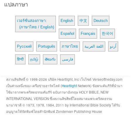
แปลภาษา
เวอร์ชั่นสองภาษา:
English
中文
Deutsch
(ภาษาไทย / English)
Español
Français
한국어
Русский
Português
ภาษาไทย
اللغة العربية
اُردو
हिन्दी
தமிழ்
తెలుగు
فارسی
สงวนลิขสิทธิ์ © 1998-2026 บริษัท Heartlight, Inc เว็บไซต์ Verseoftheday.com
เป็นส่วนหนึ่งของ เครือข่ายฮาร์ทไลท์ (
Heartlight
Network) ข้อพระคัมภีร์ที่นำมา
ใช้มาจากพระคริสตธรรมคัมภีร์ ฉบับภาษาอังกฤษ HOLY BIBLE, NEW
INTERNATIONAL VERSION ซึ่งสงวนลิขสิทธิ์โดยสมาคมพระคริสตธรรม
นานาชาติ © 1973, 1978, 1984, 2011 by International Bible Society ได้รับ
อนุญาตให้จัดพิมพ์โดยสำนักพิมพ์ Zondervan Publishing House