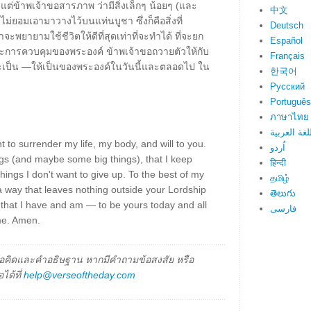
แต่ข้าพเจ้าขอสารภาพ ว่ามีสิ่งเล็กๆ น้อยๆ (และ
中文
้าไม่ยอมเอามาวางไว้บนแท่นบูชา ซึ่งก็คือสิ่งที่
Deutsch
จะพยายามใช้ชีวิตให้ดีที่สุดเท่าที่จะทำได้ ที่จะยก
Español
ละการควบคุมของพระองค์ ข้าพเจ้าขอถวายตัวให้กับ
Français
ีและเป็น —ให้เป็นของพระองค์ในวันนี้และตลอดไป ใน
한국어
Русский
Português
ภาษาไทย
لغة العربية
 to surrender my life, my body, and will to you.
اُردو
hings (and maybe some big things), that I keep
हिन्दी
Things I don't want to give up. To the best of my
தமிழ்
 in a way that leaves nothing outside your Lordship
తెలుగు
l that I have and am — to be yours today and all
فارسی
ame. Amen.
็นข้อคิดและคำอธิษฐาน หากมีคำถามข้อสงสัย หรือ
ได้ที่
help@verseoftheday.com