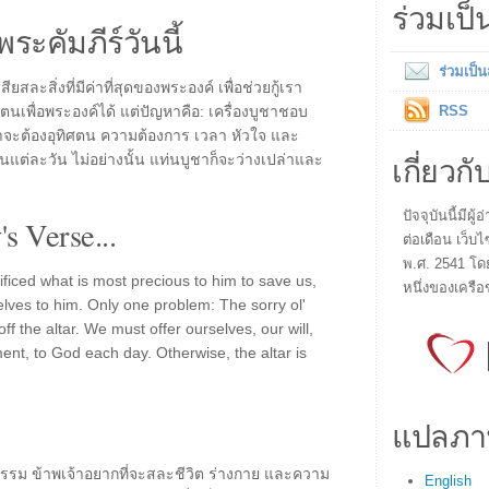
ร่วมเป
พระคัมภีร์วันนี้
ร่วมเป็
ละสิ่งที่มีค่าที่สุดของพระองค์ เพื่อช่วยกู้เรา
ตนเพื่อพระองค์ได้ แต่ปัญหาคือ: เครื่องบูชาชอบ
RSS
ราจะต้องอุทิศตน ความต้องการ เวลา หัวใจ และ
เกี่ยวกั
ในแต่ละวัน ไม่อย่างนั้น แท่นบูชาก็จะว่างเปล่าและ
ปัจจุบันนี้มี
s Verse...
ต่อเดือน เว็บไ
พ.ศ. 2541 โด
ficed what is most precious to him to save us,
หนึ่งของเครือ
lves to him. Only one problem: The sorry ol'
ff the altar. We must offer ourselves, our will,
ent, to God each day. Otherwise, the altar is
แปลภา
ธรรม ข้าพเจ้าอยากที่จะสละชีวิต ร่างกาย และความ
English