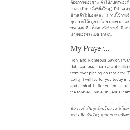
ต้องการของข้าพเจ้าให้กับพระองค์ 
อาจจะมีบางสิ่งที่ยิ่งใหญ่) ที่ข้าพเจ
ข้าพเจ้าไม่ยอมสละ ในวันนี้ข้าพเจ้า
ทุกอย่างให้อยู่ภายใต้ครอบครองแ
พระองค์ คือ ทั้งหมดที่ข้าพเจ้าม
นามของพระเยซู อาเมน
My Prayer...
Holy and Righteous Savior, I want
But I confess, there are little t
from ever placing on that altar. 
ability, I will live for you today
and control. I offer you me — al
the forever I have. In Jesus' n
ฟิล แวร์ เป็นผู้เขียนในส่วนที่เป
ความคิดเห็นใดๆ คุณสามารถติดต่อ