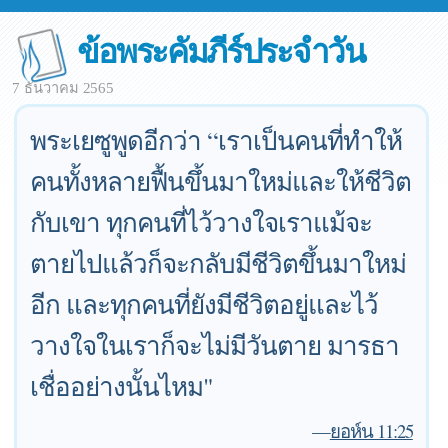
ข้อพระคัมภีร์ประจำวัน
7 ธันวาคม 2565
พระเยซูพูดอีกว่า “เราเป็นคนที่ทำให้
คนทั้งหลายฟื้นขึ้นมาใหม่และให้ชีวิต
กับเขา ทุกคนที่ไว้วางใจเราแม้จะ
ตายไปแล้วก็จะกลับมีชีวิตขึ้นมาใหม่
อีก และ​ทุก​คน​ที่​ยัง​มี​ชีวิต​อยู่​และ​ไว้
วางใจ​ใน​เรา​ก็​จะ​ไม่​มี​วัน​ตาย มารธา​
เชื่อ​อย่าง​นั้น​ไหม"
—
ยอห์น 11:25