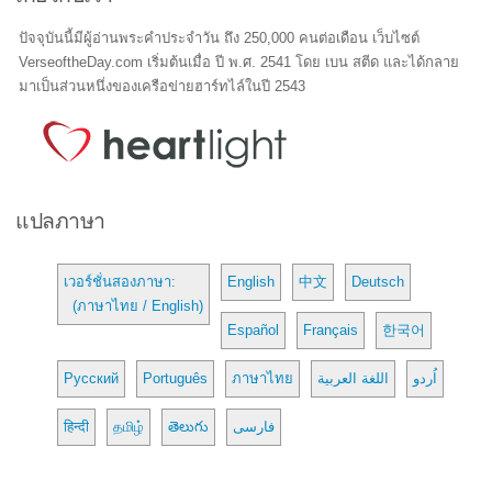
ปัจจุบันนี้มีผู้อ่านพระคำประจำวัน ถึง 250,000 คนต่อเดือน เว็บไซต์
VerseoftheDay.com เริ่มต้นเมื่อ ปี พ.ศ. 2541 โดย เบน สตีด และได้กลาย
มาเป็นส่วนหนึ่งของเครือข่ายฮาร์ทไล์ในปี 2543
แปลภาษา
เวอร์ชั่นสองภาษา:
English
中文
Deutsch
(ภาษาไทย / English)
Español
Français
한국어
Русский
Português
ภาษาไทย
اللغة العربية
اُردو
हिन्दी
தமிழ்
తెలుగు
فارسی