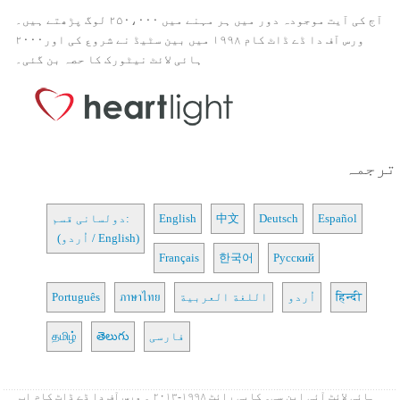
آج کی آیت موجودہ دور میں ہر مہنے میں ۲۵۰،۰۰۰ لوگ پڑھتے ہیں۔
ورس آف دا ڈے ڈاٹ کام ۱۹۹۸ میں بین سٹیڈ نے شروع کی اور۲۰۰۰
ہائی لائٹ نیٹورک کا حصہ بن گئی۔
ترجمہ
Español
Deutsch
中文
English
دولسانی قسم:
(اُردو / English)
Français
한국어
Русский
हिन्दी
اُردو
اللغة العربية
ภาษาไทย
Português
فارسی
తెలుగు
தமிழ்
ہائی لائٹ آئی این سی۔ کاپی رائٹ ۱۹۹۸-۲۰۱۳ ۔ ورس آف دا ڈے ڈاٹ کام اب