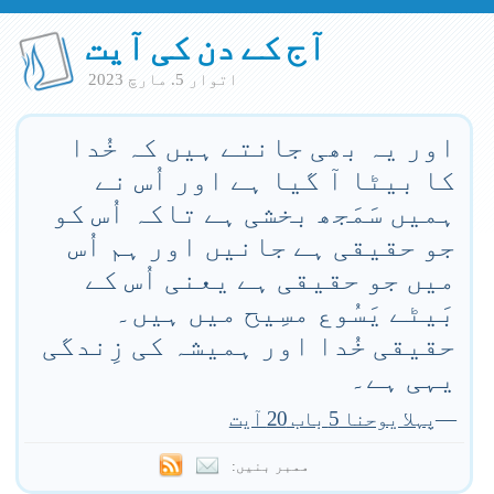
آج کے دن کی آیت
اتوار 5. مارچ 2023
اور یہ بھی جانتے ہیں کہ خُدا
کا بیٹا آ گیا ہے اور اُس نے
ہمیں سَمَجھ بخشی ہے تاکہ اُس کو
جو حقیقی ہے جانیں اور ہم اُس
میں جو حقیقی ہے یعنی اُس کے
بَیٹے یَسُوع مسِیح میں ہیں۔
حقیقی خُدا اور ہمیشہ کی زِندگی
یہی ہے۔
—
پہلا یوحنا 5 باب 20 آیت
ممبر بنیں: