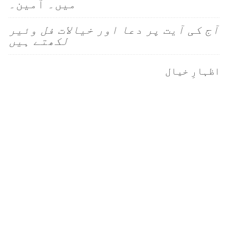
میں۔ آمین۔
آج کی آیت پر دعا اور خیالات فل وئیر
لکھتے ہیں
اظہارِ خیال