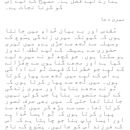
ہمارے لیے فضل ہے۔ مسیِح کے لیے اِس
کو کرنا نجات ہے۔
میری دعا
مُقدس اور بے بیان خُدا، میں جانتا
ہوں کہ کیونکہ میری زندگی یسُوع کے
وسیلہ سے تُجھ سے جڑی ہے، میں تیری
حضوری سے ہمیشہ کے لیے لطف اندوز
ہو سکتا ہوں۔ جو کچھ تُو نے میرے لیے
کیا ہے اور مجھے گناہوں سے چھُڑانے
کے لیے جو خطرناک قیمت تُو نے ادا کی
ہے اُس کے لیے میں تُجھ سے پیار کرتا
ہوں۔ میں تُجھ سے پیار کرتا ہوں کہ
تُو نے مجھے بنایا اور میری زندگی
کے لیے منصوبہ بنایا جب کوئی نہیں
جانتا تھا حتیٰ کہ میں بھی صرف تصور
کرتا تھا۔ سب سے بڑھ کر میں تُجھ سے
پیار کرتا ہوں کہ تُو ایسا خُدا ہے
اور ایسا باپ بنا جو چاہتا ہے کہ اُس
کے فرزند اُس کو جانیں۔ یسُوع کے نام