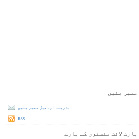
ممبر بنیں
بذریعہ ای۔میل ممبر بنیں
RSS
ہارٹ لائٹ منسٹری کے بارے