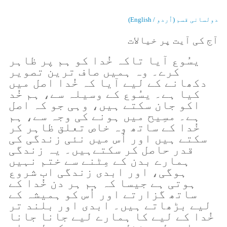
دولسانی قسم (اُردو / English)
آج کی آیت پر خیالات
یسُوع آیا تاکہ خُدا کو ہم پر ظاہر
کرے۔ وہ ہمیں صاف ترین تصویر
دکھانے کے لیے آیا کہ خُدا اصل میں
کیا ہے۔ یسُوع کے وسیلہ سے، ہم خُد
اکو جان سکتے ہیں، وہی جو کہ اصل
ہے۔ مسِیح میں ہونے کی وجہ سے، ہم
خُدا کے ساتھ وہ خاص تعلق ظاہر کر
سکتے ہیں اور اُس میں نئی زندگی کی
قدر حاصل کر سکتےہیں۔ یہ زندگی
ہمارے بدن کے مِٹنے سے ختم نہیں
ہوگی، اور ابدی زندگی اب شروع
ہوتی ہے جیسا کہ ہم ہر دن خُدا کے
ساتھ گزارتے اور اُس کو ہمیشہ کے
لیے بڑھاتے ہیں۔ ابدی اور بلند تر
خُدا کے لیے کا ہمارے لیے جانا جانا