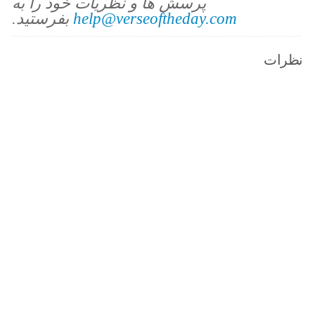
پرسش ها و نظریات خود را به
help@verseoftheday.com
بفرستید.
نظرات