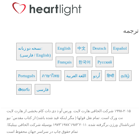
ترجمه
Español
Deutsch
中文
English
نسخه دو زبانه:
(فارسی / English)
Français
한국어
Русский
தமிழ்
हिन्दी
اُردو
اللغة العربية
ภาษาไทย
Português
فارسی
తెలుగు
۱۹۹۸-۲۰۱۵ شرکت الحاقی هارت لایت. ورس آو ذ دی دات کام بخشی از هارت لایت
نت ورک است. تمام نقل قولها ( مگر اینکه قید شده باشد) از کتاب مقدس٬ نیو
انترناشنال ورژن برگرفته شده. ۱۹۷۳٬۱۹۷۸٬۱۹۸۴٬۲۰۱۱ بوسیله شرکت الحاقی بیبلیکا.
تمام حقوق چاپ در سراسر جهان محفوظ است