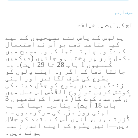
صرف اُردو
آج کی آیت پر خیالات
پولوس کے پاس نئے مسیحیوں کے لیے
کیا مقاصد تھے جو اُس نے استعمال
کیے؟ وہ چاہتا تھا کہ وہ مسِیح میں
مکمل طور پر پختہ ہو جائیں (دیکھیں
کُلسیوں 1 باب 28 تا 29 آیت)۔ وہ
جانتا تھا کہ اگر وہ اپنے دِلوں کو
یسُوع کی طرف لگائیں اور اپنی
زندگیوں میں یسُوع کو جلال دینے کی
کوشش کریں تو رُوح القُدُس اِس عمل میں
اُن کی مدد کرے گا( دُوسرا کرنتھیوں 3
باب 18 آیت)۔ چنانچہ جیسا کہ ہم
اپنی روز مرّہ کی سرگرمیوں سے
گُزرتے ہیں، آئیں اُس کے مقصد کو جلال
دیں—آئیں یسُوع کو اپنے اندر زندہ
ہونے دیں۔