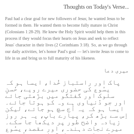
Thoughts on Today's Verse...
Paul had a clear goal for new followers of Jesus; he wanted Jesus to be
formed in them. He wanted them to become fully mature in Christ
(Colossians 1:28-29). He knew the Holy Spirit would help them in this
process if they would focus their hearts on Jesus and seek to reflect
Jesus' character in their lives (2 Corinthians 3:18). So, as we go through
our daily activities, let's honor Paul's goal — let's invite Jesus to come to
life in us and bring us to full maturity of his likeness.
میری دعا
پاک اور راستباز خُدا، ایسا ہو کہ
یسُوع کی حضوری میرے رویے، حُسنِ
سلوک اور گفتگو میں بڑھتی جائے
اور جو دُنیاوی ہے وہ کم ہوتا جائے۔
ایسا ہو کہ یہ آج سچ ہو جائے، لیکن
اِس سے بڑھ کر، پیارے باپ، یہ ہر روز
زیادہ واضح طور پر دیکھا جا سکے۔
میرے نجات دہندہ، اور مقصد، یسُوع