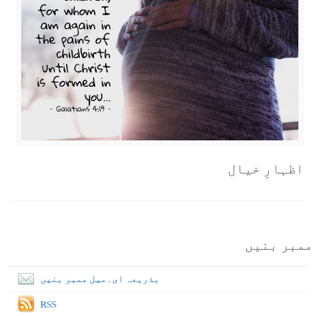
اظہارِ خیال
ممبر بنیں
بذریعہ ای۔میل ممبر بنیں
RSS