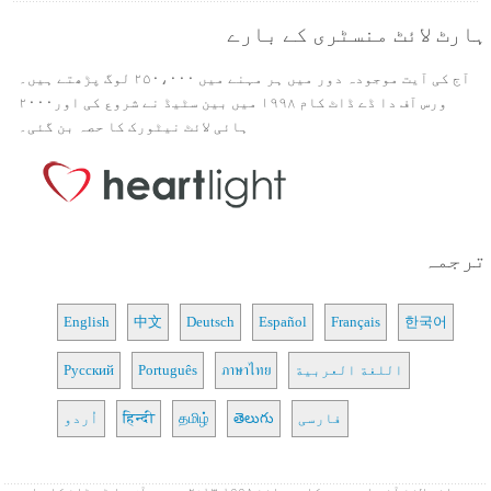
ہارٹ لائٹ منسٹری کے بارے
آج کی آیت موجودہ دور میں ہر مہنے میں ۲۵۰،۰۰۰ لوگ پڑھتے ہیں۔
ورس آف دا ڈے ڈاٹ کام ۱۹۹۸ میں بین سٹیڈ نے شروع کی اور۲۰۰۰
ہائی لائٹ نیٹورک کا حصہ بن گئی۔
ترجمہ
English
中文
Deutsch
Español
Français
한국어
اللغة العربية
ภาษาไทย
Português
Русский
فارسی
తెలుగు
தமிழ்
हिन्दी
اُردو