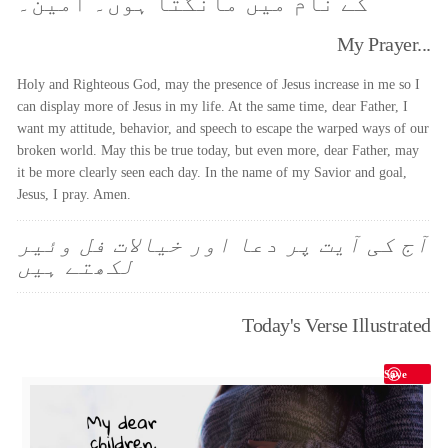
کے نام میں مانگتا ہوں۔ آمین۔
My Prayer...
Holy and Righteous God, may the presence of Jesus increase in me so I
can display more of Jesus in my life. At the same time, dear Father, I
want my attitude, behavior, and speech to escape the warped ways of our
broken world. May this be true today, but even more, dear Father, may
it be more clearly seen each day. In the name of my Savior and goal,
Jesus, I pray. Amen.
آج کی آیت پر دعا اور خیالات فل وئیر
لکھتے ہیں
Today's Verse Illustrated
Save