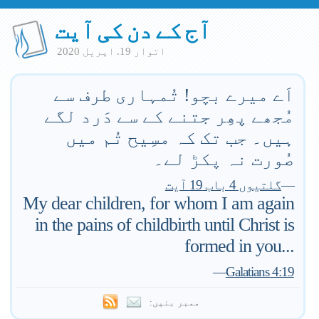
آج کے دن کی آیت
اتوار 19. اپريل 2020
اَے میرے بچو! تُمہاری طرف سے
مُجھے پھِر جتنے کے سے دَرد لگے
ہیں۔ جب تک کہ مسِیح تُم میں
صُورت نہ پکڑ لے۔
—
گلتیوں 4 باب 19 آیت
My dear children, for whom I am again
in the pains of childbirth until Christ is
formed in you...
—
Galatians 4:19
ممبر بنیں: