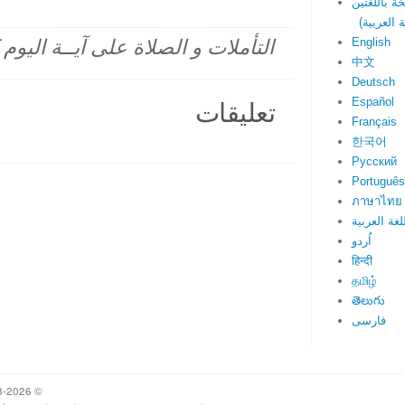
English
التأملات و الصلاة على آيــة اليو
中文
Deutsch
Español
تعليقات
Français
한국어
Русский
Português
ภาษาไทย
لغة العربية
اُردو
हिन्दी
தமிழ்
తెలుగు
فارسی
© 1998-2026 Heartlight, Inc. Verseoftheday.com