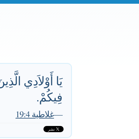
يَا أَوْلاَدِي الَّذِي
فِيكُمْ.
—
غلاطية 19:4