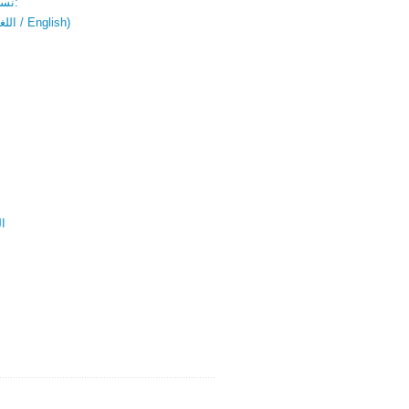
نسخة باللغتين:
(اللغة العربية / English)
ال