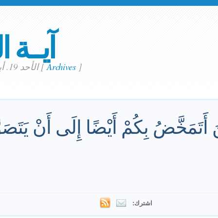
آيــة ا
]
Archives
[
الأحد 19. أبريل 2020
نَ أَتَمَخَّضُ بِكُمْ أَيْضًا إِلَى أَنْ يَتَصَ
اشترك: