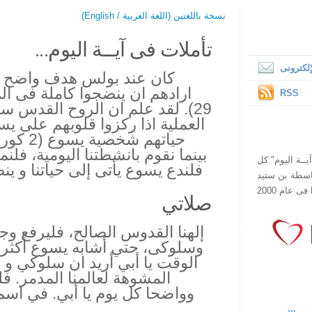
نسخة باللغتين (اللغة العربية / English)
تأملات فى آيــة اليوم...
لكترونى
كان عند بولس هدف واضح لأت
RSS
29). لقد علم ان الروح القدس
العملية اذا ركزوا قلوبهم على 
بينما نقوم بانشطتنا اليومية، ف
ص يقرأ "آيــة اليوم" كل
فلندع يسوع يأتى إلى حياتنا و ين
هذا الموقع فى عام 1998 بواسطة بن ستيد
صلاتي
إلهنا القدوس الصالح، فليرفع و
وسلوكى، حتي أشابه يسوع أكثر
الوقت يا أبي أريد ان سلوكي و
المشوهة لعالمنا المدمر. ف
وواضحا كل يوم يا أبي. في ا