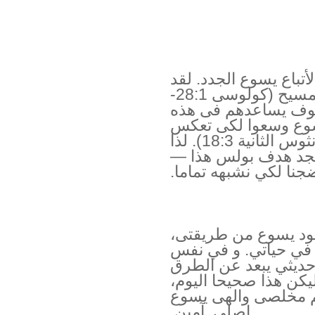
باع يسوع الجدد. لقد
ارادهم ان ينضجوا كاملة فى المسيح (كولوسى 28:1-
 سوف يساعدهم فى هذه
يسوع وسعوا لكى تعكس
حياتهم شخصية يسوع (2 كورنثوس الثانية 18:3). لذا
لنمجد هدف بولس هذا —
ضجنا لكي نشبهه تماما.
جود يسوع من طريقتى،
 في حياتي. و في نفس
 حديثي يبعد عن الطرق
ليكن هذا صحيحا اليوم،
سم مخلصى والهى يسوع
اصلى. آمين.