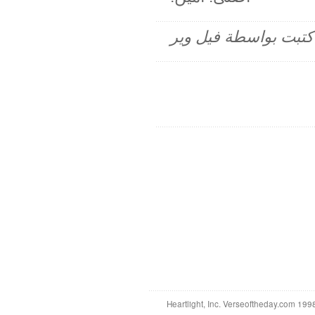
م كتبت بواسطة فيل وير