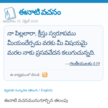
ఈనాటి వచనం
ఆదివారం 19. ఏప్రిల్ 2020
నా పిల్లలారా, క్రీస్తు స్వరూపము
మీయందేర్పడు వరకు మీ విషయమై
మరల నాకు ప్రసవవేదన కలుగుచున్నది.
—
గలతీయులకు 4:19
ఈ కార్యక్రమంలో చేరండి:
ద్విభాషా సంస్కరణ (తెలుగు / English)
ఈనాటి వచనమునుగూర్చిన తలంపు