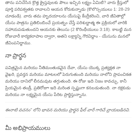
తాను పనిచేసిన క్రొత్త క్రైస్తవులకు పౌలు ఇచ్చిన లక్ష్యం ఏమిటి? వారు క్రీస్తులో
పూర్తి పరిపక్వతకు రావాలని ఆయన కోరుకున్నాడు (కొలొస్సయులు 1: 28-29
చూడండి). వారు తమ హృదయాలను యేసుపై కేంద్రీకరించి, వారి జీవితాల్లో
యేసు పాత్రను ప్రతిబింబించే ప్రయత్నం చేస్తే పరిశుద్దాత్మ ఈ ప్రక్రియలో వారికి
సహాయపడుతుందని ఆయనకు తెలుసు (2 కొరింథీయులు 3:18). కాబట్టి మన
రోజువారీ కార్యకలాపాల ద్వారా, అతని లక్ష్యాన్ని గౌరవిద్దాం - యేసును మనలో
జీవింపనిద్దాము.
నా ప్రార్థన
పవిత్రమైన మరియు నీతిమంతుడవైన దేవా, యేసు యొక్క ప్రత్యక్షత నా
వైఖరి, ప్రవర్తన మరియు మాటలలో పెరుగుతుంది మరియు నాలోని ప్రాపంచికత
మరియు ￰దానిలో లీనమవుట తగ్గుతుంది. ఈ రోజు ఇది నిజం కావచ్చు, కానీ
ప్రియమైన తండ్రీ, ప్రతిరోజూ ఇది మరింత స్పష్టంగా కనబడుతుంది. నా రక్షకుడు
మరియు నా లక్ష్యమైన యేసు పేరిట ప్రార్థిస్తున్నాను.
ఈనాటి వచనం" లోని భావన మరియు ప్రార్థన ఫీల్ వారే గారిచే వ్రాయబడినవి.
మీ అభిప్రాయములు