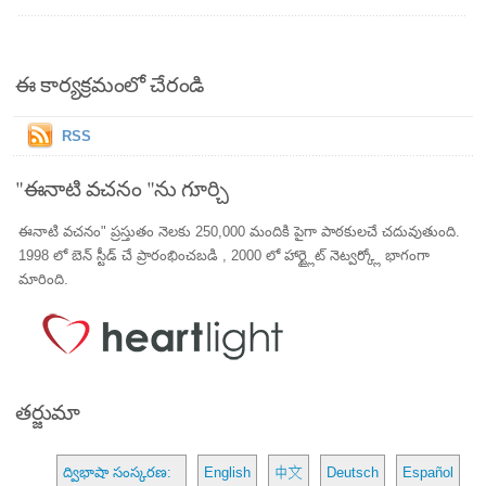
ఈ కార్యక్రమంలో చేరండి
RSS
"ఈనాటి వచనం "ను గూర్చి
ఈనాటి వచనం" ప్రస్తుతం నెలకు 250,000 మందికి పైగా పాఠకులచే చదువుతుంది.
1998 లో బెన్ స్టీడ్ చే ప్రారంభించబడి , 2000 లో హార్ట్లైట్ నెట్వర్క్లో భాగంగా
మారింది.
తర్జుమా
ద్విభాషా సంస్కరణ:
English
中文
Deutsch
Español