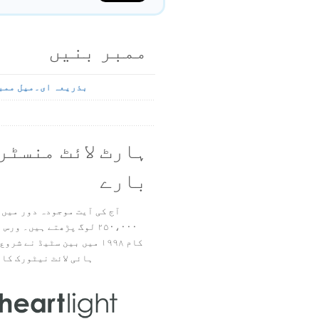
ممبر بنیں
بذریعہ ای۔میل ممب
ہارٹ لائٹ منسٹر
بارے
آج کی آیت موجودہ دور میں 
۲۵۰،۰۰۰ لوگ پڑھتے ہیں۔ ور
ہائی لائٹ نیٹورک کا 