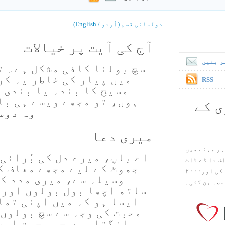
دولسانی قسم (اُردو / English)
آج کی آیت پر خیالات
ر بنیں
سچ بولنا کافی مشکل ہے۔ ت
میں پیار کی خاطر یہ کر
RSS
مسیح کا بندہ یا بندی 
ہوں، تو مجھے ویسے ہی با
ی کے
وہ دوس
میری دعا
ہر مہنے میں
اے باپ، میرے دل کی بُرائی
س آف دا ڈے ڈاٹ
جھوٹ کے لیے مجھے معاف ک
کام ۱۹۹۸ میں بین سٹیڈ نے شروع کی اور۲۰۰۰
وسیلہ سے، میری مدد کر
حصہ بن گئی۔
ساتھ اچھا بول بولوں اور
ایسا ہو کہ میں اپنی تما
محبت کی وجہ سے سچ بولوں۔
مانگتا ہوں جو محبت اور