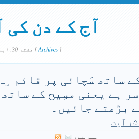
آج کے دن کی 
]
Archives
[
هفته 30. اپريل 2022
کے ساتھ سَچائی پر قائم رہ 
ر ہے یعنی مسِیح کے ساتھ 
ے بڑھتے جائیں۔
ممبر بنیں: