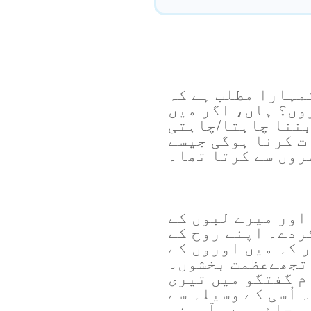
مہارا مطلب ہے کہ
وں؟ ہاں، اگر میں
بننا چاہتا/چاہتی
ت کرنا ہوگی جیسے
روں سے کرتا تھا۔
 اور میرے لبوں کے
ردے۔ اپنے روح کے
 کہ میں اوروں کے
 تجھےعظمت بخشوں۔
م گفتگو میں تیری
 اُسی کے وسیلہ سے
 سچائی ہے۔ آمین۔