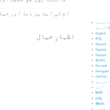
آج کی آیت پر دعا اور خیا
Engl)
English
اظہارِ خیال
中文
Deutsch
Español
Français
한국어
Русский
Português
ภาษาไทย
العربية
اُردو
हिन्दी
தமிழ்
తెలుగు
فارسی