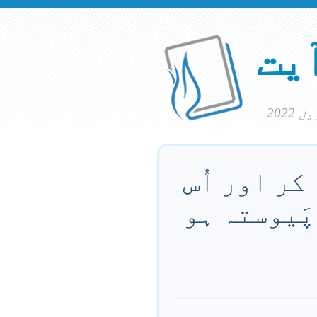
آیت
کر اور اُس
پَیوستہ ہو