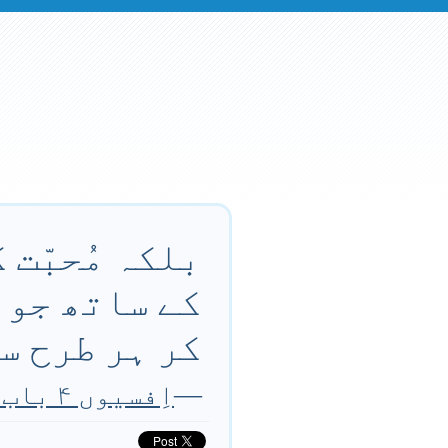
بلکہ مُحبّت 
کے ساتھ جو س
کر ہر طرح س
—
اِفسیوں ۴ باب ۱۵ آیت