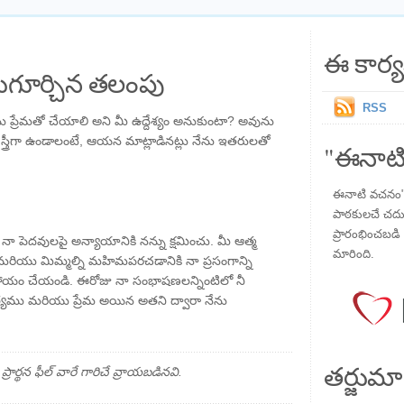
ఈ కార్య
గూర్చిన తలంపు
RSS
ను ప్రేమతో చేయాలి అని మీ ఉద్దేశ్యం అనుకుంటా? అవును
ేదా స్త్రీగా ఉండాలంటే, ఆయన మాట్లాడినట్లు నేను ఇతరులతో
"ఈనాటి
ఈనాటి వచనం" ప
పాఠకులచే చదువు
ప్రారంభించబడి ,
 పెదవులపై అన్యాయానికి నన్ను క్షమించు. మీ ఆత్మ
మారింది.
 మరియు మిమ్మల్ని మహిమపరచడానికి నా ప్రసంగాన్ని
హాయం చేయండి. ఈరోజు నా సంభాషణలన్నింటిలో నీ
 సత్యము మరియు ప్రేమ అయిన అతని ద్వారా నేను
తర్జుమా
్థన ఫీల్ వారే గారిచే వ్రాయబడినవి.