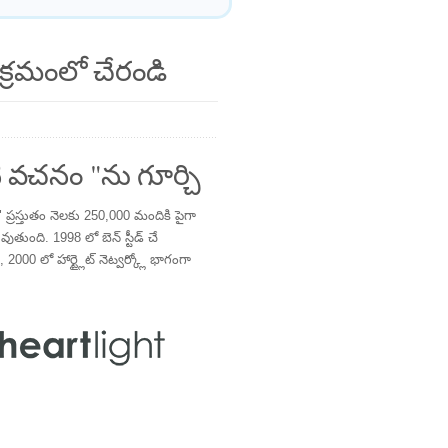
క్రమంలో చేరండి
 వచనం "ను గూర్చి
్రస్తుతం నెలకు 250,000 మందికి పైగా
తుంది. 1998 లో బెన్ స్టీడ్ చే
 2000 లో హార్ట్లైట్ నెట్వర్క్లో భాగంగా