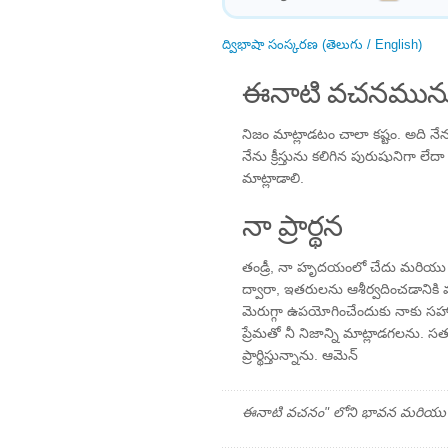
ద్విభాషా సంస్కరణ (తెలుగు / English)
ఈనాటి వచనమును
నిజం మాట్లాడటం చాలా కష్టం. అది నే
నేను క్రీస్తును కలిగిన పురుషునిగా ల
మాట్లాడాలి.
నా ప్రార్థన
తండ్రీ, నా హృదయంలో చేదు మరియు నా
ద్వారా, ఇతరులను ఆశీర్వదించడానికి
మెరుగ్గా ఉపయోగించేందుకు నాకు స
ప్రేమతో నీ నిజాన్ని మాట్లాడగలను.
ప్రార్థిస్తున్నాను. ఆమెన్
ఈనాటి వచనం" లోని భావన మరియు ప్రార