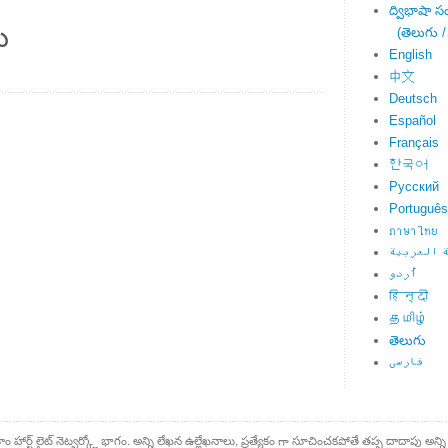
ద్విభాషా స
ు
(తెలుగు /
English
中文
Deutsch
Español
Français
한국어
Русский
Português
ภาษาไทย
 العربية
اُردو
हिन्दी
தமிழ்
తెలుగు
فارسی
కాం హార్ట్ లైట్ నెట్వర్క్లో భాగం. అన్ని లేఖన ఉల్లేఖనాలు, ప్రత్యేకం గా సూచించకపోతే తప్ప దాదాపు అన్ని