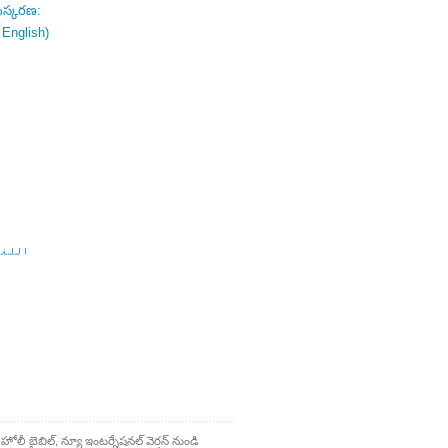
ంస్కరణ:
 English)
اللغة
 హోలీ బైబిల్, న్యూ ఇంటర్నేషనల్ వెర్షన్ నుండి