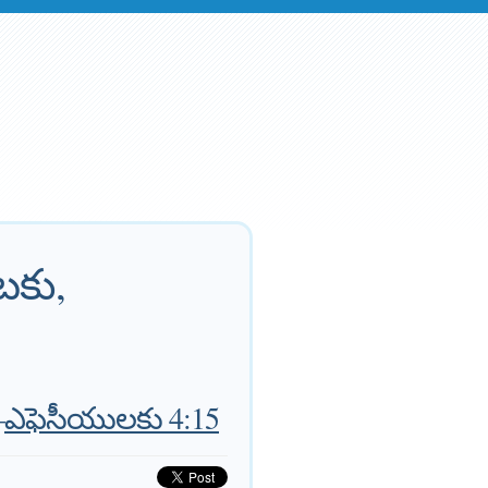
ుటకు,
—
ఎఫెసీయులకు 4:15