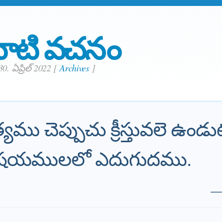
ాటి వచనం
0. ఏప్రిల్ 2022
[
Archives
]
్యము చెప్పుచు క్రీస్తువలె ఉండ
ిషయములలో ఎదుగుదము.