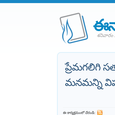
ఈన
శనివారం 3
ప్రేమగలిగి సత
మనమన్ని వ
ఈ కార్యక్రమంలో చేరండి: