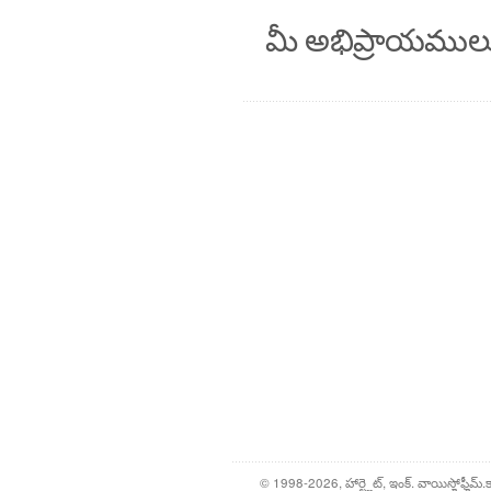
మీ అభిప్రాయముల
© 1998-2026, హార్ట్లైట్, ఇంక్. వాయిస్హోఫ్హీమ్.