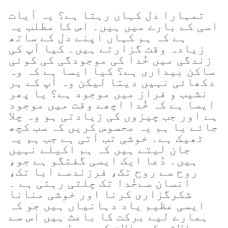
تمہارا دل کہاں رہتا ہے؟ یہ آیات
اسی کے بارے میں ہیں۔ اس کا مطلب یہ
ہے کہ ہم کہاں اپنے دل کے ساتھ
زیادہ وقت گزارتے ہیں۔ کیا آپ کی
زندگی میں خُدا کی موجودگی کی کوئی
ساکن بیداری ہے؟ کیا ایسا ہے کہ وہ
دکھائی نہیں دیتا لیکن وہ آپ کے ہر
نشیب و فراز میں موجود ہے؟ یا پھر
ایسا ہے کہ خُدا اچھے وقت میں موجود
ہے اور جب چیزوں کی زیادتی ہو وہ چلا
جائے یا ہم یہ محسوس کریں کہ سب کچھ
ٹھیک ہے۔ خوشی تب آتی ہے جب ہم یہ
جان لیتے ہیں کہ ہم اکیلے نہیں
ہیں۔ دُعا ایک ایسی گفتگو ہے جو،
روح سے روح تک، فرزندسے ابا تک،
انسان سےخُدا تک چلتی رہتی ہے ۔
شکرگزاری کرنا اور خوشی منانا
ایسی عظیم یاد دہانیاں ہیں جو کہ
ہمارے لیے برکت کا باعث ہیں اس سے
بالاتر کہ حالات کیسے چل رہے ہیں۔