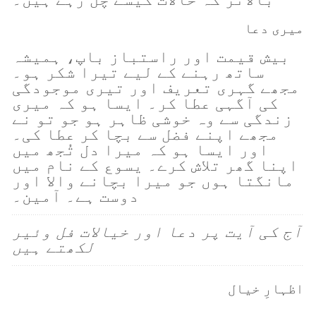
میری دعا
بیش قیمت اور راستباز باپ، ہمیشہ
ساتھ رہنے کے لیے تیرا شکر ہو۔
مجھے گہری تعریف اور تیری موجودگی
کی آگہی عطا کر۔ ایسا ہو کہ میری
زندگی سے وہ خوشی ظاہر ہو جو تو نے
مجھے اپنے فضل سے بچا کر عطا کی۔
اور ایسا ہو کہ میرا دل تُجھ میں
اپنا گھر تلاش کرے۔ یسوع کے نام میں
مانگتا ہوں جو میرا بچانے والا اور
دوست ہے۔ آمین۔
آج کی آیت پر دعا اور خیالات فل وئیر
لکھتے ہیں
اظہارِ خیال