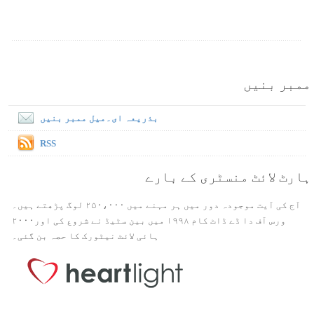
ممبر بنیں
بذریعہ ای۔میل ممبر بنیں
RSS
ہارٹ لائٹ منسٹری کے بارے
آج کی آیت موجودہ دور میں ہر مہنے میں ۲۵۰،۰۰۰ لوگ پڑھتے ہیں۔
ورس آف دا ڈے ڈاٹ کام ۱۹۹۸ میں بین سٹیڈ نے شروع کی اور۲۰۰۰
ہائی لائٹ نیٹورک کا حصہ بن گئی۔