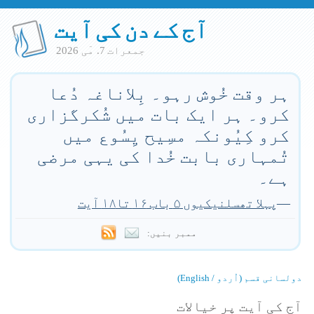
آج کے دن کی آیت
جمعرات 7. مٓی 2026
ہر وقت خُوش رہو۔ بِلاناغہ دُعا
کرو۔ ہر ایک بات میں شُکرگزاری
کرو کِیُونکہ مسِیح یِسُوع میں
تُمہاری بابت خُدا کی یہی مرضی
ہے۔
—
پہلا تھسلنیکیوں ۵ باب ۱۶ تا۱۸ آیت
ممبر بنیں:
دولسانی قسم (اُردو / English)
آج کی آیت پر خیالات