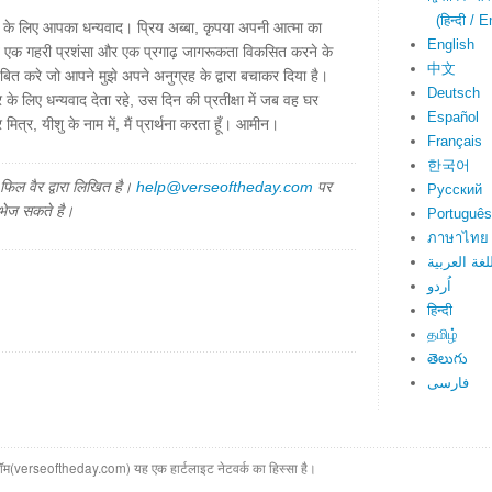
(हिन्दी / E
हने के लिए आपका धन्यवाद। प्रिय अब्बा, कृपया अपनी आत्मा का
English
ि एक गहरी प्रशंसा और एक प्रगाढ़ जागरूकता विकसित करने के
中文
बित करे जो आपने मुझे अपने अनुग्रह के द्वारा बचाकर दिया है।
Deutsch
के लिए धन्यवाद देता रहे, उस दिन की प्रतीक्षा में जब वह घर
Español
र मित्र, यीशु के नाम में, मैं प्रार्थना करता हूँ। आमीन।
Français
한국어
िल वैर द्वारा लिखित है।
help@verseoftheday.com
पर
Русский
 भेज सकते है।
Português
ภาษาไทย
لغة العربية
اُردو
हिन्दी
தமிழ்
తెలుగు
فارسی
(verseoftheday.com) यह एक हार्टलाइट नेटवर्क का हिस्सा है।