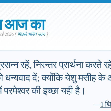
न आज का
. मई 2026
[
पिछले भक्ति पठन
]
्न रहें, निरन्‍तर प्रार्थना करते रहे
ो धन्‍यवाद दें; क्‍योंकि येशु मसीह 
ं परमेश्‍वर की इच्‍छा यही है।
—
1 थि