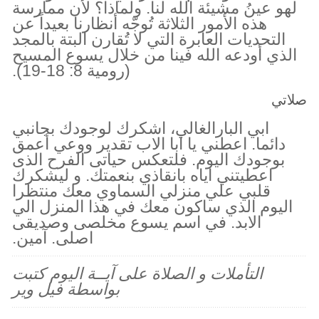
لهو عينُ مشيئة الله لنا. ولماذا؟ لأن ممارسة
هذه الأمور الثلاثة تُوجّه أنظارنا بعيداً عن
التحديات العابرة التي لا تُقارن البتة بالمجد
الذي أودعه الله فينا من خلال يسوع المسيح
(رومية 8: 18-19).
صلاتي
ابي البارالغالي، اشكرك لوجودك بجانبي
دائما. اعطني يا ابا الاب تقدير ووعي أعمق
بوجودك اليوم. فلتعكس حياتى الفرح الذى
اعطيتني اياه بانقاذي بنعمتك. و ليشكرك
قلبي علي منزلي السماوي معك منتظرا
اليوم الذي ساكون معك في هذا المنزل الي
الابد. في اسم يسوع مخلصى وصديقى
اصلى. آمين.
التأملات و الصلاة على آيــة اليوم كتبت
بواسطة فيل وير