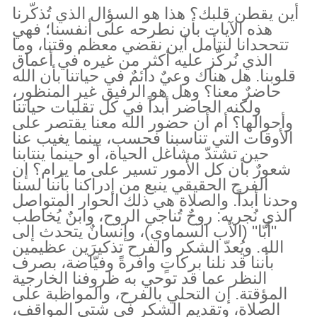
أين يقطن قلبك؟ هذا هو السؤال الذي تُذكّرنا
هذه الآيات بأن نطرحه على أنفسنا؛ فهي
تتححدانا لنتأمل أين نقضي معظم وقتنا، وما
الذي نُركّز عليه أكثر من غيره في أعماق
قلوبنا. هل هناك وعيٌ دائمٌ في حياتنا بأن الله
حاضرٌ معنا؟ وهل هو الرفيق غير المنظور،
ولكنه الحاضر أبداً في كل تقلبات حياتنا
وأحوالها؟ أم أن حضور الله معنا يقتصر على
الأوقات التي تناسبنا فحسب، بينما يغيب عنا
حين تشتدّ مشاغل الحياة، أو حينما ينتابنا
شعورٌ بأن كل الأمور تسير على ما يرام؟ إن
الفرح الحقيقي ينبع من إدراكنا بأننا لسنا
وحدنا أبداً. والصلاة هي ذلك الحوار المتواصل
الذي نُجريه: روحٌ تُناجي الروح، وابنٌ يُخاطب
"أبّا" (الأب السماوي)، وإنسانٌ يتحدث إلى
الله. ويُعدّ الشكر والفرح تذكيرَين عظيمين
بأننا قد نلنا بركاتٍ وافرةً وفيّاضة، بصرف
النظر عما قد توحي به ظروفنا الخارجية
المؤقتة. إن التحلي بالفرح، والمواظبة على
الصلاة، وتقديم الشكر في شتى المواقف،