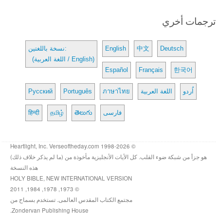
ترجمات أخري
Deutsch
中文
English
نسخة باللغتين:
(اللغة العربية / English)
Español
Français
한국어
اُردو
اللغة العربية
ภาษาไทย
Português
Русский
فارسی
తెలుగు
தமிழ்
हिन्दी
© 1998-2026 Heartlight, Inc. Verseoftheday.com
هو جزأ من شبكة ضوء القلب. كل الأيات الأنجليزية مأخوذة من (ما لم يذكر خلاف ذلك)
هذه النسخة
HOLY BIBLE, NEW INTERNATIONAL VERSION
© 1973, 1978, 1984, 2011
مجتمع الكتاب المقدس العالمى. تستخدم بسماح من
Zondervan Publishing House.