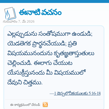
ఈనాటి వచనం
గురువారం 7. మే 2026
ఎల్లప్పుడును సంతోషముగా ఉండుడి;
యెడతెగక ప్రార్థనచేయుడి; ప్రతి
విషయమునందును కృతజ్ఞతాస్తుతులు
చెల్లించుడి. ఈలాగు చేయుట
యేసుక్రీస్తునందు మీ విషయములో
దేవుని చిత్తము.
—
1 థెస్సలొనీకయులకు 5:16-18
ఈ కార్యక్రమంలో చేరండి: