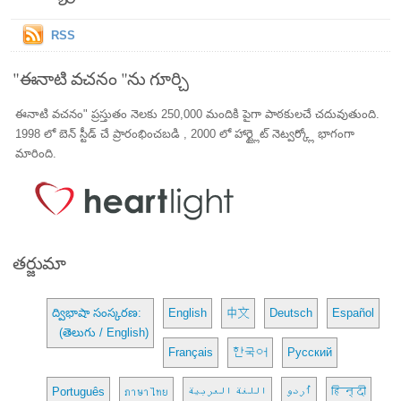
RSS
"ఈనాటి వచనం "ను గూర్చి
ఈనాటి వచనం" ప్రస్తుతం నెలకు 250,000 మందికి పైగా పాఠకులచే చదువుతుంది.
1998 లో బెన్ స్టీడ్ చే ప్రారంభించబడి , 2000 లో హార్ట్లైట్ నెట్వర్క్లో భాగంగా
మారింది.
తర్జుమా
ద్విభాషా సంస్కరణ:
English
中文
Deutsch
Español
(తెలుగు / English)
Français
한국어
Русский
Português
ภาษาไทย
اللغة العربية
اُردو
हिन्दी