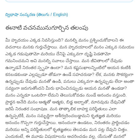
ద్విభాషా సంస్కరణ (తెలుగు / English)
ఈనాటి వచనమునుగూర్చిన తలంపు
మీ హృదయం ఎక్కడ నివసిస్తుంది? మనల్ని మనం ప్రశ్నించుకోవాలని ఈ
వచనాలు మనకు గుర్తుచేస్తాయి. మన హృదయాలలో మనం ఎక్కువ సమయం
ఎక్కడ గడుపుతామో మరియు దేనిపై ఎక్కువగా దృష్టి పెడతామో
గమనించమని అవి మనల్ని సవాలు చేస్తాయి. మన జీవితాలలో దేవుడు
ఉన్నాడనే నిరంతర స్పృహ ఉందా? మన కష్టసుఖాలన్నింటిలో ఆయన కంటికి
కనబడకుండా ఎల్లప్పుడూ తోడుగా ఉండే సహచరుడా? లేక, మనకు సౌకర్యంగా
ఉన్నప్పుడు దేవుడు మనతో ఉండి, పనులు ఎక్కువగా ఉన్నప్పుడు లేదా అంతా
సవ్యంగా జరుగుతోందని మీరు భావించినప్పుడు ఆయన మనతో ఉండడా?
మనం ఎన్నడూ ఒంటరిగా లేమని తెలుసుకోవడం నుండే ఆనందం వస్తుంది.
ప్రార్థన అనేది మనం ఆత్మతో ఆత్మకు, బిడ్డ అబ్బాతో, మానవుడు దేవునితో
జరిపే నిరంతర సంభాషణ. మన తాత్కాలిక బాహ్య పరిస్థితులు ఎలా
ఉన్నప్పటికీ, మనం సమృద్ధిగా ఆశీర్వదించబడ్డామని కృతజ్ఞత మరియు
ఆనందం గొప్పగా గుర్తుచేస్తాయి. ఆనందంగా ఉండటం, నిరంతరం ప్రార్థించడం
మరియు అన్ని పరిస్థితులలో కృతజ్ఞతలు తెలపడం మన పట్ల దేవుని చిత్తం.
ఎందుకంటే, ఈ మూడు విషయాలను ఆచరించడం వల్ల, యేసుతో మనలో