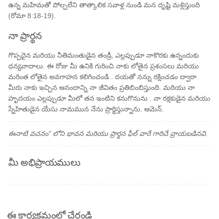
ఉన్న మహిమతో పోల్చలేని తాత్కాలిక సవాళ్ల నుండి మన దృష్టి మళ్లిస్తుంది
(రోమా 8:18-19).
నా ప్రార్థన
గొప్పదైన మరియు నీతిమంతుడైన తండ్రీ, ఎల్లప్పుడూ నాకొరకు ఉన్నందుకు
ధన్యవాదాలు. ఈ రోజు మీ ఉనికి గురించి నాకు లోతైన ప్రశంసలు మరియు
మరింత లోతైన అవగాహన కలిగించండి . దయతో నన్ను రక్షించడం ద్వారా
మీరు నాకు ఇచ్చిన ఆనందాన్ని నా జీవితం ప్రతిబింబిస్తుంది. మరియు నా
హృదయం ఎల్లప్పుడూ మీలో తన ఇంటిని కనుగొనును . నా రక్షకుడైన మరియు
స్నేహితుడైన యేసు నామమున నేను ప్రార్థిస్తున్నాను. ఆమెన్.
ఈనాటి వచనం" లోని భావన మరియు ప్రార్థన ఫీల్ వారే గారిచే వ్రాయబడినవి.
మీ అభిప్రాయములు
ఈ కార్యక్రమంలో చేరండి