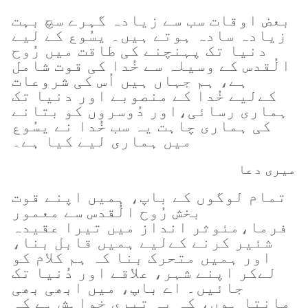
بعض اوقات سب سے زیادہ گہرے سچ بہت
زیادہ سادہ ہوتے ہیں۔ یسُوع کے لیے
دنیا تک پہنچنے کی طاقت میں رُوح
الُقدس کے وسیلہ سے خُدا کی قوت شامل
ہے، ہم جہاں ہیں اُس کی شروعات
کےلیے خُدا کے منصوبے اور دنیا تک
ہماری رسائی،اور دُوسروں کو بتانے
کی ہماری چاہت یہ سب خُدا نے یسُوع
میں ہماری لیے کیا ہے۔
میری دعا
تمام لوگوں کے باپ، ہمیں اپنے قوت
بخش رُوح الُقدس سے معمور
فرما،مئوثر انداز میں تیرا عقیدہ
شئیر کرنے کےلیے ہمیں قابل بنا،
اور ہمیں متحرک بنا کہ ہم کلام کو
لےکر اپنے شہر، علاقے اور دُنیا تک
جائیں۔ اے باپ، میں ابھی بھی
مانتا ہوں، کہ یہ تیری خواہش ہے کہ