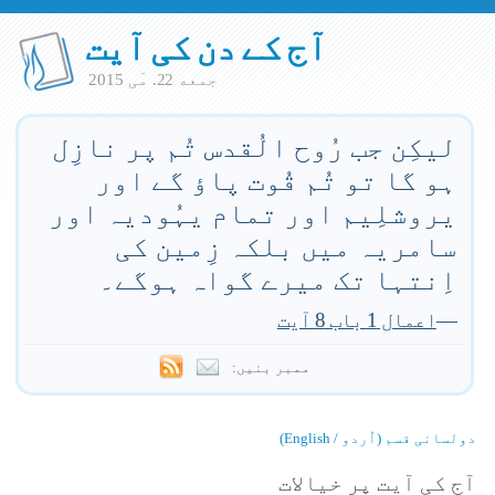
آج کے دن کی آیت
جمعه 22. مٓی 2015
لیکِن جب رُوح الُقدس تُم پر نازِل
ہو گا تو تُم قُوت پاؤ گے اور
یروشلِیم اور تمام یہُودیہ اور
سامریہ میں بلکہ زِمین کی
اِنتہا تک میرے گواہ ہوگے۔
—
اعمال 1 باب 8 آیت
ممبر بنیں:
دولسانی قسم (اُردو / English)
آج کی آیت پر خیالات