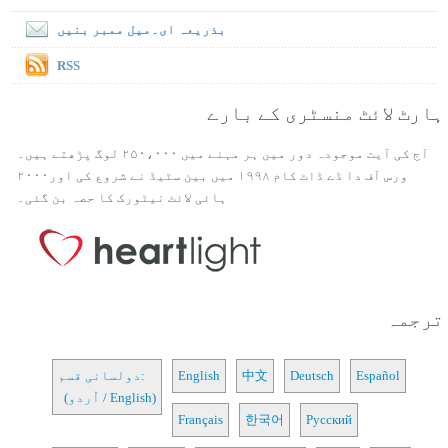
بذریعہ ای۔میل ممبر بنیں
RSS
ہارٹ لائٹ منسٹری کے بارے
آج کی آیت موجودہ دور میں ہر مہنے میں ۲۵۰،۰۰۰ لوگ پڑھتے ہیں۔
ورس آف دا ڈے ڈاٹ کام ۱۹۹۸ میں بین سٹیڈ نے شروع کی اور۲۰۰۰
ہائی لائٹ نیٹورک کا حصہ بن گئی۔
ترجمہ
Español
Deutsch
中文
English
دولسانی قسم:
(اُردو / English)
Français
한국어
Русский