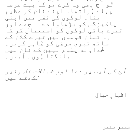
تُو آج بھی وہ کرے جو کہ بہت عرصہ
پہلے ہُواتھا۔ اپنے نام کو عظیم
بنا۔ لوگوں کی نظر میں اپنی
پاکیزگی کو بڑھاوا دے۔ مجھے اور
تیرے باقی لوگوں کو استعمال کر کہ
وہ تمام قوموں میں تیرے کلام کے
ساتھ تیری مرضی کو ظاہر کریں۔
خُداوند یسُوع مسِیح کے نام میں
مانگتا ہُوں۔ آمین۔
آج کی آیت پر دعا اور خیالات فل وئیر
لکھتے ہیں
اظہارِ خیال
ممبر بنیں