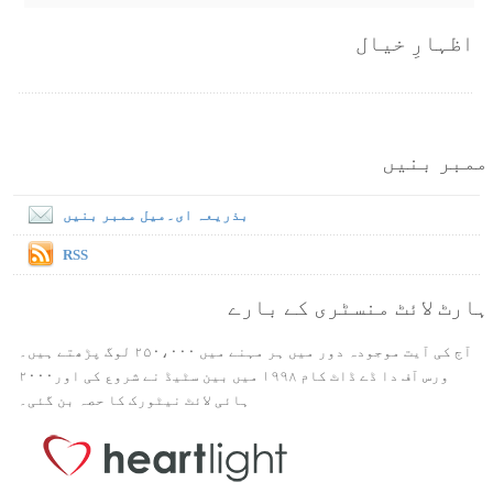
اظہارِ خیال
ممبر بنیں
بذریعہ ای۔میل ممبر بنیں
RSS
ہارٹ لائٹ منسٹری کے بارے
آج کی آیت موجودہ دور میں ہر مہنے میں ۲۵۰،۰۰۰ لوگ پڑھتے ہیں۔
ورس آف دا ڈے ڈاٹ کام ۱۹۹۸ میں بین سٹیڈ نے شروع کی اور۲۰۰۰
ہائی لائٹ نیٹورک کا حصہ بن گئی۔