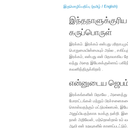
இருமொழிப்பதிப்பு (தமிழ் / English)
இந்தநாளுக்குரி
கருப்பொருள்
இரக்கம். இரக்கம் என்பது பரிதாபம
பொறுமையின்மையும் அல்ல , சகிப்புத்
இரக்கம், என்பது என் பிதாவாகிய த
வந்து அதை இயேசுக்குள்ளாய் பகிர
கவனித்திருக்கிறார் .
என்னுடைய ஜெபம
இரக்கங்களின் பிதாவே , அனைத்து
போராட்டங்கள் மற்றும் பிரச்சனைகள
கொள்வதற்கும் மட்டுமல்லாமல், இயேச
அனுப்பியதற்காக உமக்கு நன்றி. இவ
நான் அறிவேன், மற்றொன்றால் உம் 
ஆவி என் உறவுகளில் காணப்படட்டும்