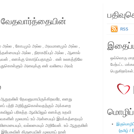
பதிவுச
ய வேதவார்த்தையின்
RSS
இதைப்ப
ும் அல்ல , கோபமும் அல்ல , அவமானமும் அல்ல ,
தன்மையும் அல்ல , நிராகரிப்பும் அல்ல , ஆனால்
ஒவ்வொரு மாதமு
ேவன் , எனக்கு கொடுப்பதாகும் . என் உலகத்திலே
மேற்பட்ட மக்க
்ந்துகொள்ளும் அளவுக்கு என் வலியை அவர்
பெறுகிறார்கள்
்
 ஆறுதலின் தேவனுமாயிருக்கிறவரே, எனது
ைப் பற்றி அறிந்துகொள்வதற்கும் அக்கறை
மொழிப்ப
ுவிலும் பரிசுத்த ஆவியிலும் எனக்கு உதவி
ைகளின் மூலமாய் உம் அன்பையும் இரக்கத்தையும்
இருமொழிப்ப
வலிமையையும், வல்லமையும் அறிவேன். உம் ஆறுதலின்
(தமிழ் / E
. இயேசுவின் கிருபையின் மூலமாய் நான்