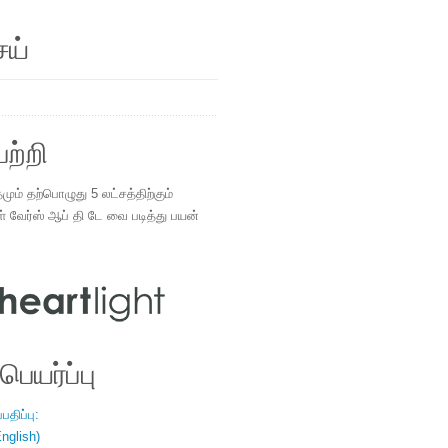
ெய்
ற்றி
ம் தற்பொழுது 5 லட்சத்திற்கும்
ள் வேர்ஸ் ஆப் தி டே வை படித்து பயன்
.
ெயர்ப்பு
திப்பு:
nglish)