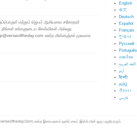
English
中文
Deutsch
ப்பொருள் மற்றும் ஜெபம் ஆகியவை சகோதரர்
Español
ு. நீங்கள் உங்களுடைய கேள்விகள் அல்லது
Français
elp@verseoftheday.com என்ற மின்னஞ்சல் மூலமாக
한국어
Русский
Português
ภาษาไทย
اللغة العربية
اُردو
हिन्दी
தமிழ்
తెలుగు
فارسی
ம் (verseoftheday.Com) என்ற இணயதளம் ஹார்ட்லைட் இன்க் யின் ஒரு பகுதியாகும்.