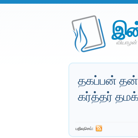
இன
வியாழன் 
தகப்பன் தன
கர்த்தர் தமக
பதிவுசெய்: