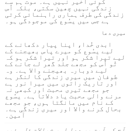
کوئی آخیر نہیں ہے۔ موت ہم سے
زندگی نہیں چھین سکتی، بلکہ اُس
زندگی کی طرف ہماری راہنمائی کرتی
ہے جس میں یسُوع کی موجودگی ہو۔
میری دعا
ابدی خُدا، اپنا پیار دکھانے کے
لیے یسُوع کو میرے پاس بھیجنے کے
لیے تیرا شکر ہو اور تیرا شکر ہو کہ
تُو اُس کو مجھے جلد گھر لے جانے کے
لیے دوبارہ بھیجنے والا ہے۔ وہ
طوفان میں میری زندگی کا لنگر ہے
اور تاریک راتوں میں میرا نور ہے
جو مجھے تیری محبت اور کبھی نہ
مرنے والی محبت یاد دلاتا ہے۔ یسُوع
کے نام میں مانگتا ہوں، جو مجھے
بحال کرنے والا اور میری زندگی ہے۔
آمین۔
آج کی آیت پر دعا اور خیالات فل وئیر