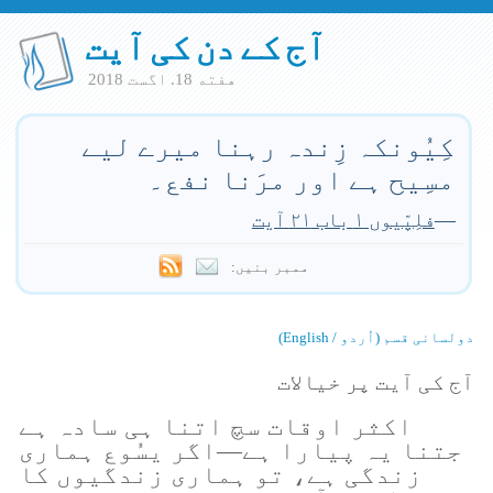
آج کے دن کی آیت
هفته 18. اگست 2018
کِیُونکہ زِندہ رہنا میرے لیے
مسِیح ہے اور مرَنا نفع۔
—
فلِپّیوں ۱ باب ۲۱ آیت
ممبر بنیں:
دولسانی قسم (اُردو / English)
آج کی آیت پر خیالات
اکثر اوقات سچ اتنا ہی سادہ ہے
جتنا یہ پیارا ہے—اگر یسُوع ہماری
زندگی ہے، تو ہماری زندگیوں کا