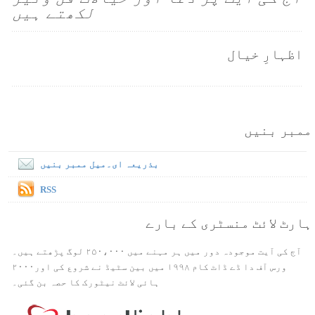
لکھتے ہیں
اظہارِ خیال
ممبر بنیں
بذریعہ ای۔میل ممبر بنیں
RSS
ہارٹ لائٹ منسٹری کے بارے
آج کی آیت موجودہ دور میں ہر مہنے میں ۲۵۰،۰۰۰ لوگ پڑھتے ہیں۔
ورس آف دا ڈے ڈاٹ کام ۱۹۹۸ میں بین سٹیڈ نے شروع کی اور۲۰۰۰
ہائی لائٹ نیٹورک کا حصہ بن گئی۔