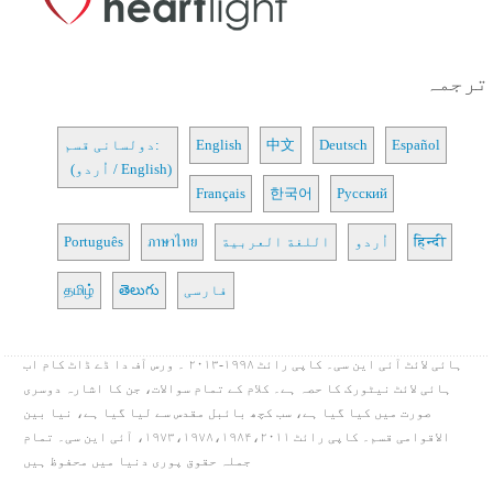
ترجمہ
Español
Deutsch
中文
English
دولسانی قسم:
(اُردو / English)
Français
한국어
Русский
हिन्दी
اُردو
اللغة العربية
ภาษาไทย
Português
فارسی
తెలుగు
தமிழ்
ہائی لائٹ آئی این سی۔ کاپی رائٹ ۱۹۹۸-۲۰۱۳ ۔ ورس آف دا ڈے ڈاٹ کام اب
ہائی لائٹ نیٹورک کا حصہ ہے۔ کلام کے تمام سوالات، جن کا اشارہ دوسری
صورت میں کیا گیا ہے، سب کچھ بائبل مقدس سے لیا گیا ہے، نیا بین
الاقوامی قسم۔ کاپی رائٹ ۱۹۷۳،۱۹۷۸،۱۹۸۴،۲۰۱۱، آئی این سی۔ تمام
جملہ حقوق پوری دنیا میں محفوظ ہیں