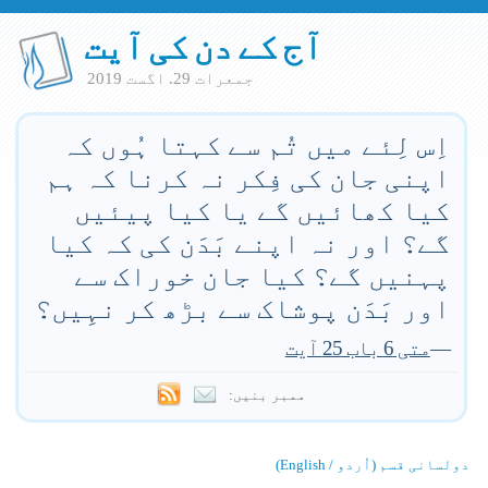
آج کے دن کی آیت
جمعرات 29. اگست 2019
اِس لِئے میں تُم سے کہتا ہُوں کہ
اپنی جان کی فِکر نہ کرنا کہ ہم
کیا کھائیں گے یا کیا پیئیں
گے؟ اور نہ اپنے بَدَن کی کہ کیا
پہنیں گے؟ کیا جان خوراک سے
اور بَدَن پوشاک سے بڑھ کر نہِیں؟
—
متی 6 باب 25 آیت
ممبر بنیں:
دولسانی قسم (اُردو / English)