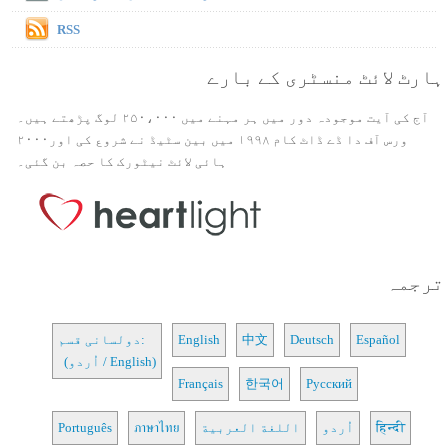
RSS
ہارٹ لائٹ منسٹری کے بارے
آج کی آیت موجودہ دور میں ہر مہنے میں ۲۵۰،۰۰۰ لوگ پڑھتے ہیں۔
ورس آف دا ڈے ڈاٹ کام ۱۹۹۸ میں بین سٹیڈ نے شروع کی اور۲۰۰۰
ہائی لائٹ نیٹورک کا حصہ بن گئی۔
ترجمہ
Español
Deutsch
中文
English
دولسانی قسم:
(اُردو / English)
Français
한국어
Русский
हिन्दी
اُردو
اللغة العربية
ภาษาไทย
Português