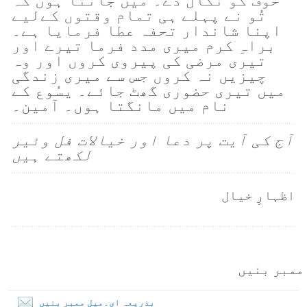
خوف کو نکال دے۔ میں جانتا ہوں کہ
تُو نے پہلے ہی تمام وقتوں کےلیے
اپنا شاندار تحفہ عطا فرمایا ہے۔
براہِ کرم میری مدد فرما تیرے اور
تیری مرضی کی پیروی کروں اور وہ
چیزیں نہ کروں جس سے میری زندگی
میں تیری حضوری گھٹ جائے۔ یسُوع کے
نام میں مانگتا ہوں۔ آمین۔
آج کی آیت پر دعا اور خیالات فل وئیر
لکھتے ہیں
اظہارِ خیال
ممبر بنیں
بذریعہ ای۔میل ممبر بنیں