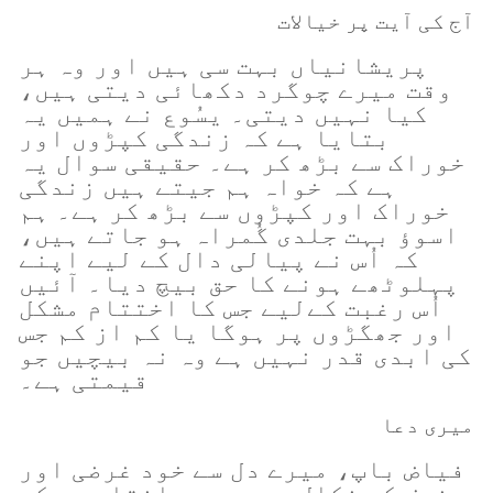
آج کی آیت پر خیالات
پریشانیاں بہت سی ہیں اور وہ ہر
وقت میرے چوگرد دکھائی دیتی ہیں،
کیا نہیں دیتی۔ یسُوع نے ہمیں یہ
بتایا ہے کہ زندگی کپڑوں اور
خوراک سے بڑھ کر ہے۔ حقیقی سوال یہ
ہے کہ خواہ ہم جیتے ہیں زندگی
خوراک اور کپڑوں سے بڑھ کر ہے۔ ہم
اسوؤ بہت جلدی گُمراہ ہو جاتے ہیں،
کہ اُس نے پیالی دال کے لیے اپنے
پہلوٹھے ہونے کا حق بیچ دیا۔ آئیں
اُس رغبت کےلیے جس کا اختتام مشکل
اور جھگڑوں پر ہوگا یا کم از کم جس
کی ابدی قدر نہیں ہے وہ نہ بیچیں جو
قیمتی ہے۔
میری دعا
فیاض باپ، میرے دل سے خود غرضی اور