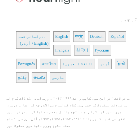
ترجمہ
Español
Deutsch
中文
English
دولسانی قسم:
(اُردو / English)
Français
한국어
Русский
हिन्दी
اُردو
اللغة العربية
ภาษาไทย
Português
فارسی
తెలుగు
தமிழ்
ہائی لائٹ آئی این سی۔ کاپی رائٹ ۱۹۹۸-۲۰۱۳ ۔ ورس آف دا ڈے ڈاٹ کام اب
ہائی لائٹ نیٹورک کا حصہ ہے۔ کلام کے تمام سوالات، جن کا اشارہ دوسری
صورت میں کیا گیا ہے، سب کچھ بائبل مقدس سے لیا گیا ہے، نیا بین
الاقوامی قسم۔ کاپی رائٹ ۱۹۷۳،۱۹۷۸،۱۹۸۴،۲۰۱۱، آئی این سی۔ تمام
جملہ حقوق پوری دنیا میں محفوظ ہیں