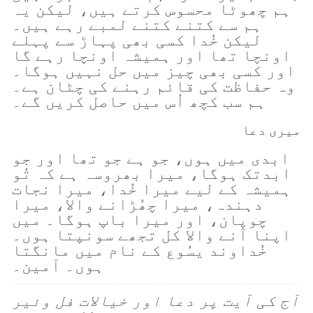
ہم چھوٹا محسوس کرتے ہیں، لیکن یہ
ہم سے کتنے کتنے لمبے رہے ہیں۔
لیکن خُدا کسی بھی پہاڑ سے پہلے
اونچا تھا اور ہمیشہ اونچا رہے گا
اور کسی بھی چیز میں حل نہیں ہوگا۔
وہ حفاظت کی قائم رہنے کی چٹان ہے۔
ہم سب کچھ اُس میں حاصل کریں گے۔
میری دعا
ابدی میں ہوں، جو ہے جو تھا اور جو
ابدتک ہوگا، میرا بھروسہ ہے کہ تُو
ہمیشہ کے لیے میرا خُدا، میرا نجات
دہندہ، میرا چھُڑانے والا، میرا
چوپان، اور میرا باپ ہوگا۔ میں
اپنا آنے والا کل تجھے سونپتا ہوں۔
خُداوند یسُوع کے نام میں مانگتا
ہوں۔ آمین۔
آج کی آیت پر دعا اور خیالات فل وئیر