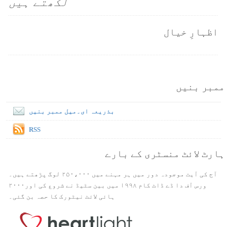
لکھتے ہیں
اظہارِ خیال
ممبر بنیں
بذریعہ ای۔میل ممبر بنیں
RSS
ہارٹ لائٹ منسٹری کے بارے
آج کی آیت موجودہ دور میں ہر مہنے میں ۲۵۰،۰۰۰ لوگ پڑھتے ہیں۔
ورس آف دا ڈے ڈاٹ کام ۱۹۹۸ میں بین سٹیڈ نے شروع کی اور۲۰۰۰
ہائی لائٹ نیٹورک کا حصہ بن گئی۔