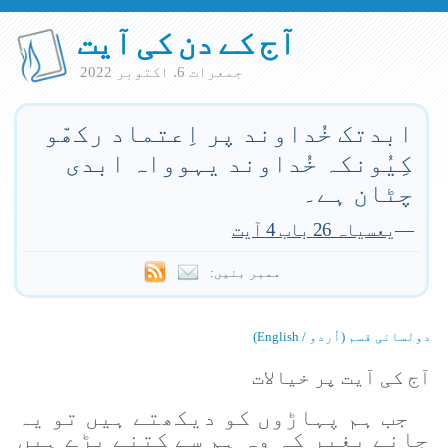
آج کے دن کی آیت
جمعرات 6. اكتوبر 2022
ابدتک خُداوند پر اِعتماد رکھّو
کِیُونکہ خُداوند یہوواہ ابدی
چٹان ہے۔
—
یعسیاہ 26 باب 4 آیت
ممبر بنیں:
دولسانی قسم (اُردو / English)
آج کی آیت پر خیالات
جب ہم پہاڑوں کو دیکھتے ہیں تو یہ
جانے بغیر کہ وہ ہم سے کتنے بڑے ہیں