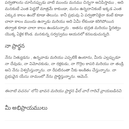
పర్వతాలను చూసినప్పుడు వాటి ముందు మనము చిన్నగా అనిపిస్తాము , అది
మనకంటే ఎంత పెద్దదో మాత్రమే కాకుండా, మనం ఉన్నదానికంటే ఇక్కడ ఎంత
ఎక్కువ కాలం ఉందో కూడా తెలుసు. కానీ ప్రభువు ఏ పర్వతానికైనా కంటే కూడా
చాలా కాలం ముందు ఉన్నాడు మరియు అది ఏమీ లేకుండా కరిగిపోయిన
తర్వాత కూడా చాలా కాలం ఉండనున్నారు . అతను భద్రత మరియు స్థిరత్వం
యొక్క ఏకైక కొండ. మనకున్న సర్వస్వము ఆయనలో కనబడుచున్నది.
నా ప్రార్థన
నేను నిత్యుడను , ఉన్నవాడు మరియు ఎప్పటికీ ఉంటాను, మీరు ఎల్లప్పుడూ
నా దేవుడు, నా విమోచకుడు, నా రక్షకుడు, నా గొర్రెల కాపరి మరియు నా తండ్రి
అని నేను విశ్వసిస్తున్నాను. నా రేపటినంతా నీకు అంకితం చేస్తున్నాను. నా
ప్రభువైన యేసు నామంలో నేను ప్రార్థిస్తున్నాను. ఆమెన్.
ఈనాటి వచనం" లోని భావన మరియు ప్రార్థన ఫీల్ వారే గారిచే వ్రాయబడినవి.
మీ అభిప్రాయములు