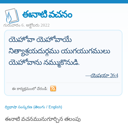
ఈనాటి వచనం
గురువారం 6. అక్టోబరు 2022
యెహోవా యెహోవాయే
నిత్యాశ్రయదుర్గము యుగయుగములు
యెహోవాను నమ్ముకొనుడి.
—
యెషయా 26:4
ఈ కార్యక్రమంలో చేరండి:
ద్విభాషా సంస్కరణ (తెలుగు / English)
ఈనాటి వచనమునుగూర్చిన తలంపు