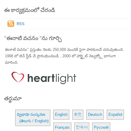
ఈ కార్యక్రమంలో చేరండి
RSS
"ఈనాటి వచనం "ను గూర్చి
ఈనాటి వచనం" ప్రస్తుతం నెలకు 250,000 మందికి పైగా పాఠకులచే చదువుతుంది.
1998 లో బెన్ స్టీడ్ చే ప్రారంభించబడి , 2000 లో హార్ట్లైట్ నెట్వర్క్లో భాగంగా
మారింది.
తర్జుమా
ద్విభాషా సంస్కరణ:
English
中文
Deutsch
Español
(తెలుగు / English)
Français
한국어
Русский