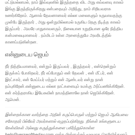
மட்டுமல்லாமல், நாம் இவ்வுலகில் இருந்ததை விட அது எவ்வளவு காலம்
இங்கு இருந்திருக்கிறது என்பதையும் அறிந்து, நாம் சிறியவராக
உணர்கிறோம். ஆனால் தேவனானவர் எல்லா மலைகளும் உருவாவதற்கு
முன்பே இருந்தார் , அது ஒன்றுமில்லாமல் உருகிய பிறகு நீடித்த காலம்
இருப்பார் . அவரே பாதுகாவளரும், நிலையான உறுதியான ஒரே நித்திய
கன்மலையுமானவர் . நம்மிடம் உள்ள அனைத்துமே அவரிடத்தில்
காணப்படுகின்றன.
என்னுடைய ஜெபம்
நீர் நித்தியமானவர், என்றும் இருப்பவர் , இருந்தவர் , என்றென்றும்
இருக்கப் போகிறவர், நீர் எப்போதும் என் தேவன் , என் மீட்பர், என்
இரட்சகர், என் மேய்ப்பர் மற்றும் என் ஆண்டவர் என்று நான்
நம்புகிறேன்.என்னுடைய எல்லா நாட்களையும் உமக்கு அர்ப்பணிக்கிறேன்.
என் கர்த்தராகிய இயேசுவின் நாமத்தினாலே நான் ஜெபிக்கிறேன்.
ஆமென்.
இன்றைக்கான வார்த்தை அதின் கருப்பொருள் மற்றும் ஜெபம் ஆகியவை
சகோதரர் பில்வேர் அவர்களால் எழுதப்படுகிறது. நீங்கள் உங்களுடைய
கேள்விகள் அல்லது கருத்துக்களை பகிர்ந்துகொள்ள
help@verseoftheday.com என்ற மின்னஞ்சல் மூலமாக தெரிவிக்கலாம்.