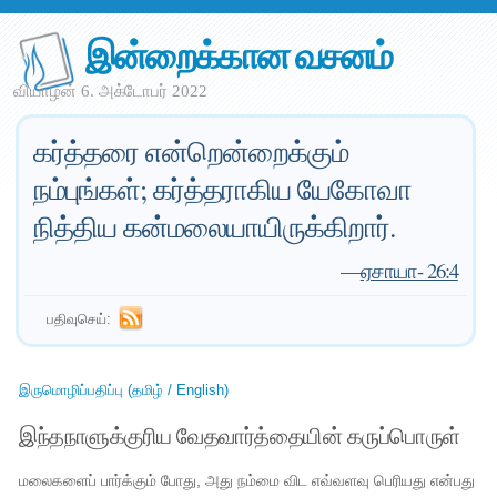
இன்றைக்கான வசனம்
வியாழன் 6. அக்டோபர் 2022
கர்த்தரை என்றென்றைக்கும்
நம்புங்கள்; கர்த்தராகிய யேகோவா
நித்திய கன்மலையாயிருக்கிறார்.
—
ஏசாயா- 26:4
பதிவுசெய்:
இருமொழிப்பதிப்பு (தமிழ் / English)
இந்தநாளுக்குரிய வேதவார்த்தையின் கருப்பொருள்
மலைகளைப் பார்க்கும் போது, ​​அது நம்மை விட எவ்வளவு பெரியது என்பது