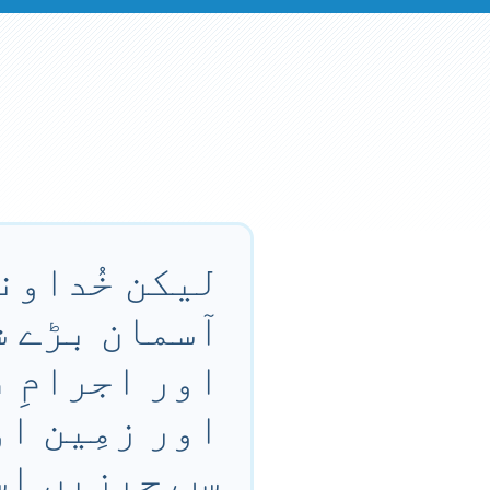
لیکن خُداوند
آسمان بڑے ش
اور اجرامِ ف
اور زمِین او
سب چیزیں اِس