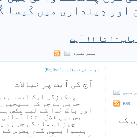
اور دِینداری میں کَیسا ک
ممبر بنیں:
دولسانی قسم (اُردو / English)
آج کی آیت پر خیالات
ر بنیں
پاکیزگی ایک ایسا بھو
خوبی ہے جو کہ مسیحیوں 
RSS
اور پاک خُدا کے لیے عکس ہے
جس میں فضل اتنا آسانی س
ی کے
چیز تب ملے گی جب ہم یس
ہمنوا بنیں گے، پطرس کے 