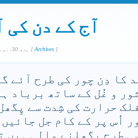
آج کے دن کی 
]
Archives
[
بدھ 30. نومبر 2022
 کا دِن چور کی طرح آئے گا۔
ور و غُل کے ساتھ برباد ہ
لک حرارت کی شِدت سے پِگھل
ر اُس پر کے کام جل جائیں 
ی طرح پِگھلنے والی ہیں ت