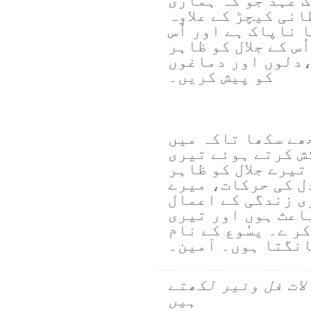
 عہد جو کہ ہماری
نی کیچڑ کے علاوہ
 ناپاک ہے اور اُس
س کے جلال کو ظاہر
،دلوں اور دماغوں
کو پیش کریں۔
ھے سکھا تاکہ میں
ش کرتے ہوئے تیری
تیرے جلال کو ظاہر
ل کی حرکات، میرے
ی زندگی کے اعمال
اعث ہوں اور تیری
ر ے۔ یسُوع کے نام
انگتا ہوں۔ آمین۔
لات فل وئیر لکھتے
ہیں