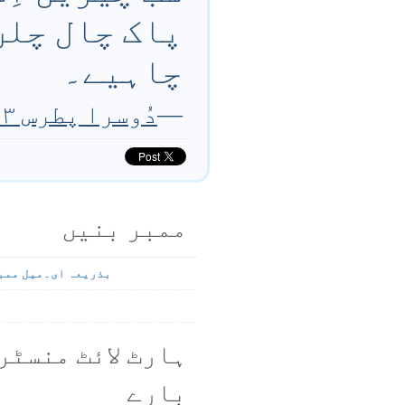
پاک چال چلن 
چاہیے۔
—
دُوسرا پطرس ۳ باب ۱۰ تا ۱۱ آیت
ممبر بنیں
بذریعہ ای۔میل ممب
ہارٹ لائٹ منسٹر
بارے