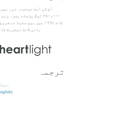
آج کی آیت موجودہ دور میں 
۲۵۰،۰۰۰ لوگ پڑھتے ہیں۔ ور
ہائی لائٹ نیٹورک کا 
ترجمہ
دولسانی قسم:
(اُردو / ish