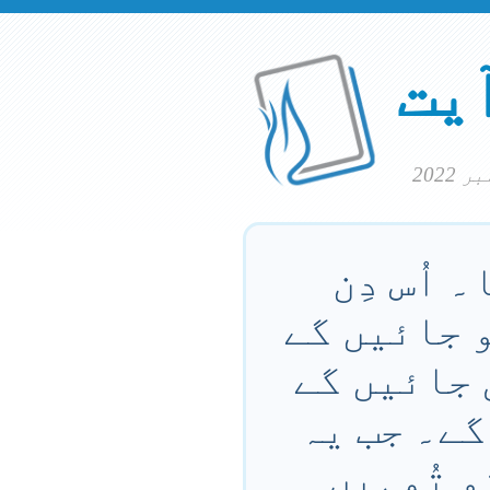
آیت
 اُس دِن
و جائیں گے
 جائیں گے
گے۔ جب یہ
و تُمہیں