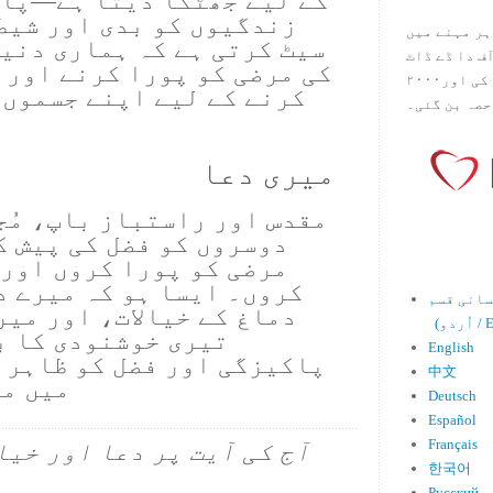
کے لیے جھٹکا دیتا ہے—پاک
زندگیوں کو بدی اور شیطا
ہر مہنے میں
سیٹ کرتی ہے کہ ہماری دنیا
س آف دا ڈے ڈاٹ
کی مرضی کو پورا کرنے اور اُ
کام ۱۹۹۸ میں بین سٹیڈ نے شروع کی اور۲۰۰۰
کرنے کے لیے اپنے جسموں
حصہ بن گئی۔
میری دعا
مقدس اور راستباز باپ، مُج
دوسروں کو فضل کی پیش ک
مرضی کو پورا کروں اور 
کروں۔ ایسا ہو کہ میرے د
دماغ کے خیالات، اور میر
Engl)
تیری خوشنودی کا ب
English
پاکیزگی اور فضل کو ظاہر ک
中文
میں م
Deutsch
Español
Français
آج کی آیت پر دعا اور خیا
한국어
Русский