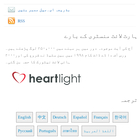
بذریعہ ای۔میل ممبر بنیں
RSS
ہارٹ لائٹ منسٹری کے بارے
آج کی آیت موجودہ دور میں ہر مہنے میں ۲۵۰،۰۰۰ لوگ پڑھتے ہیں۔
ورس آف دا ڈے ڈاٹ کام ۱۹۹۸ میں بین سٹیڈ نے شروع کی اور۲۰۰۰
ہائی لائٹ نیٹورک کا حصہ بن گئی۔
ترجمہ
English
中文
Deutsch
Español
Français
한국어
اللغة العربية
ภาษาไทย
Português
Русский