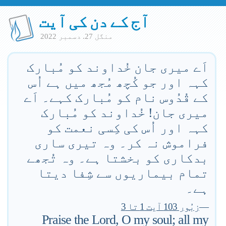
آج کے دن کی آیت
منگل 27. دسمبر 2022
اَے میری جان خُداوند کو مُبارک
کہہ اور جو کُچھ مُجھ میں ہے اُس
کے قُدُوس نام کو مُبارک کہے۔ اَے
میری جان! خُداوند کو مُبارک
کہہ اور اُس کی کِسی نعمت کو
فراموش نہ کر۔ وہ تیری ساری
بدکاری کو بخشتا ہے۔ وہ تُجھے
تمام بیماریوں سے شِفا دیتا
ہے۔
—
زبُور 103 آیت 1 تا 3
Praise the Lord, O my soul; all my