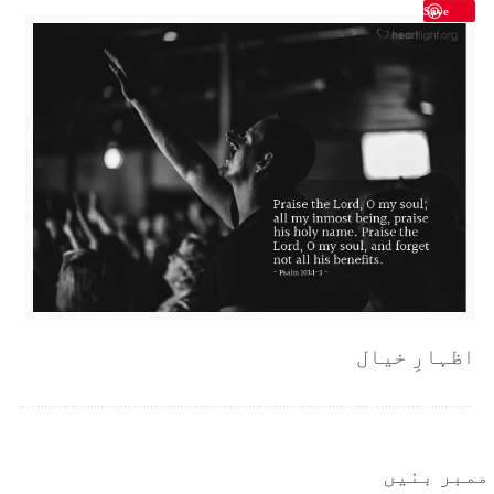
Save
اظہارِ خیال
ممبر بنیں