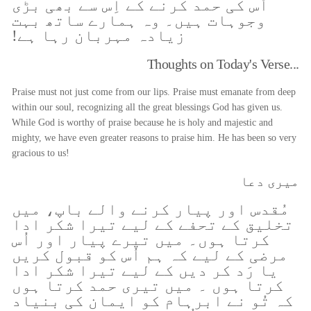
اُس کی حمد کرنے کے اِس سے بھی بڑی
وجوہات ہیں۔ وہ ہمارے ساتھ بہت
زیادہ مہربان رہا ہے!
Thoughts on Today's Verse...
Praise must not just come from our lips. Praise must emanate from deep
within our soul, recognizing all the great blessings God has given us.
While God is worthy of praise because he is holy and majestic and
mighty, we have even greater reasons to praise him. He has been so very
gracious to us!
میری دعا
مُقدس اور پیار کرنے والے باپ، میں
تخلیق کے تحفے کے لیے تیرا شکر ادا
کرتا ہوں۔ میں تیرے پیار اور اُس
مرضی کے لیے کہ ہم اُس کو قبول کریں
یا رَد کر دیں کے لیے تیرا شکر ادا
کرتا ہوں ۔ میں تیری حمد کرتا ہوں
کہ تُو نے ابرہام کو ایمان کی بنیاد