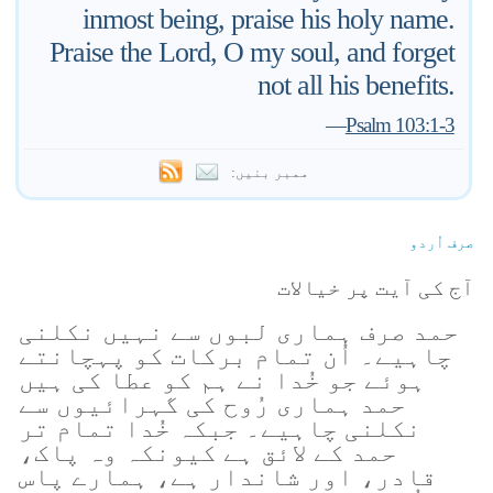
inmost being, praise his holy name.
Praise the Lord, O my soul, and forget
not all his benefits.
—
Psalm 103:1-3
ممبر بنیں:
صرف اُردو
آج کی آیت پر خیالات
حمد صرف ہماری لبوں سے نہیں نکلنی
چاہیے۔ اُن تمام برکات کو پہچانتے
ہوئے جو خُدا نے ہم کو عطا کی ہیں
حمد ہماری رُوح کی گہرائیوں سے
نکلنی چاہیے۔ جبکہ خُدا تمام تر
حمد کے لائق ہے کیونکہ وہ پاک،
قادر، اور شاندار ہے، ہمارے پاس