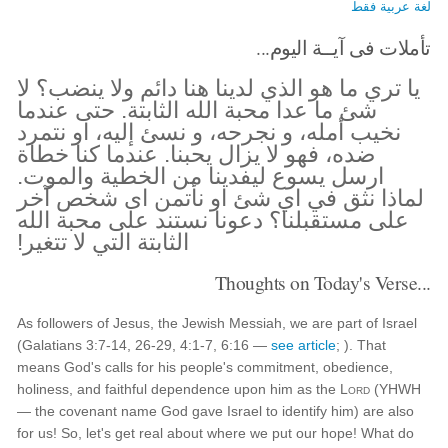
لغة عربية فقط
تأملات فى آيــة اليوم...
يا تري ما هو الذي لدينا هنا دائم ولا ينضب؟ لا
شئ ما عدا محبة الله الثابتة. حتى عندما
نخيب أمله، و نجرحه، و نسئ إليه، او نتمرد
ضده، فهو لا يزال يحبنا. عندما كنا خطاة
ارسل يسوع ليفدينا من الخطية والموت.
لماذا نثق في اي شئ او نأتمن اى شخص آخر
على مستقبلنا؟ دعونا نستند على محبة الله
الثابتة التي لا تتغير!
Thoughts on Today's Verse...
As followers of Jesus, the Jewish Messiah, we are part of Israel
(Galatians 3:7-14, 26-29, 4:1-7, 6:16 —
see article
; ). That
means God's calls for his people's commitment, obedience,
holiness, and faithful dependence upon him as the
Lord
(YHWH
— the covenant name God gave Israel to identify him) are also
for us! So, let's get real about where we put our hope! What do