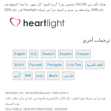
هناك أكثر من 250,000 شخص يقرأ "آيــة اليوم" كل شهر. بدأ هذا الموقع فى
عام 1998 بواسطة بن ستيد و أصبح جزأ من شبكة Heartlight فى عام 2000
ترجمات أخري
English
中文
Deutsch
Español
Français
اللغة العربية
ภาษาไทย
Português
Русский
한국어
فارسی
తెలుగు
தமிழ்
हिन्दी
اُردو
© 1998-2026 Heartlight, Inc. Verseoftheday.com
هو جزأ من شبكة ضوء القلب. كل الأيات الأنجليزية مأخوذة من (ما لم يذكر خلاف ذلك)
هذه النسخة
HOLY BIBLE, NEW INTERNATIONAL VERSION